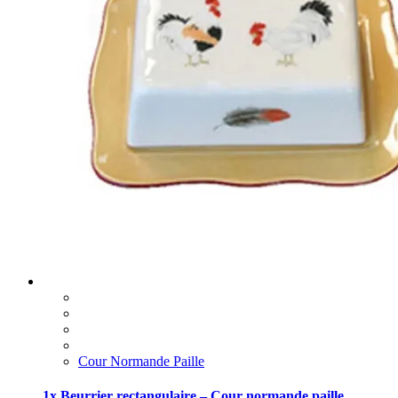
Cour Normande Paille
1x Beurrier rectangulaire – Cour normande paille