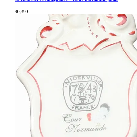
90,39
€