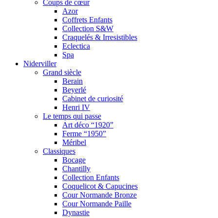
Coups de cœur
Azor
Coffrets Enfants
Collection S&W
Craquelés & Irresistibles
Eclectica
Spa
Niderviller
Grand siècle
Berain
Beyerlé
Cabinet de curiosité
Henri IV
Le temps qui passe
Art déco “1920”
Ferme “1950”
Méribel
Classiques
Bocage
Chantilly
Collection Enfants
Coquelicot & Capucines
Cour Normande Bronze
Cour Normande Paille
Dynastie