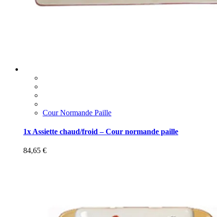
Cour Normande Paille
1x Assiette chaud/froid – Cour normande paille
84,65
€