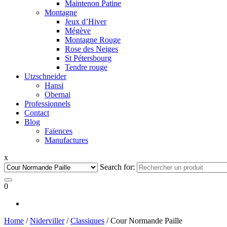
Maintenon Patine
Montagne
Jeux d’Hiver
Mégève
Montagne Rouge
Rose des Neiges
St Pétersbourg
Tendre rouge
Utzschneider
Hansi
Obernai
Professionnels
Contact
Blog
Faïences
Manufactures
x
Search for:
0
Home
/
Niderviller
/
Classiques
/ Cour Normande Paille