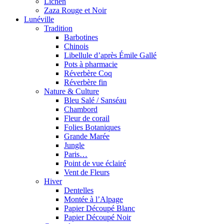
Lichen
Zaza Rouge et Noir
Lunéville
Tradition
Barbotines
Chinois
Libellule d’après Émile Gallé
Pots à pharmacie
Réverbère Coq
Réverbère fin
Nature & Culture
Bleu Salé / Sanséau
Chambord
Fleur de corail
Folies Botaniques
Grande Marée
Jungle
Paris…
Point de vue éclairé
Vent de Fleurs
Hiver
Dentelles
Montée à l’Alpage
Papier Découpé Blanc
Papier Découpé Noir