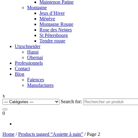
Maintenon Patine
Montagne
Jeux d’Hiver
Mégève
Montagne Rouge
Rose des Neiges
St Pétersbourg
Tendre rouge
Utzschneider
Hansi
Obernai
Professionnels
Contact
Blog
Faïences
Manufactures
x
Search for:
0
Home
/
Products tagged “Assiette à pain”
/ Page 2