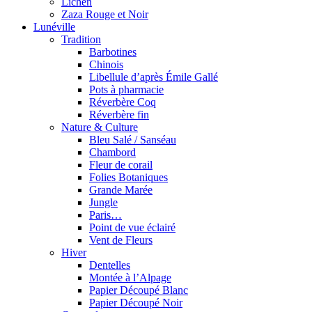
Lichen
Zaza Rouge et Noir
Lunéville
Tradition
Barbotines
Chinois
Libellule d’après Émile Gallé
Pots à pharmacie
Réverbère Coq
Réverbère fin
Nature & Culture
Bleu Salé / Sanséau
Chambord
Fleur de corail
Folies Botaniques
Grande Marée
Jungle
Paris…
Point de vue éclairé
Vent de Fleurs
Hiver
Dentelles
Montée à l’Alpage
Papier Découpé Blanc
Papier Découpé Noir