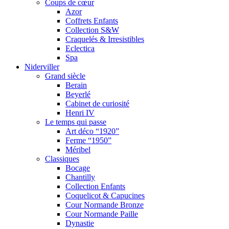
Coups de cœur
Azor
Coffrets Enfants
Collection S&W
Craquelés & Irresistibles
Eclectica
Spa
Niderviller
Grand siècle
Berain
Beyerlé
Cabinet de curiosité
Henri IV
Le temps qui passe
Art déco “1920”
Ferme “1950”
Méribel
Classiques
Bocage
Chantilly
Collection Enfants
Coquelicot & Capucines
Cour Normande Bronze
Cour Normande Paille
Dynastie