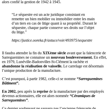
alors confié la gestion de 1942 à 1945.
“Le séquestre est un acte juridique consistant en
remettre un bien mobilier ou immobilier entre les main
d’un tiers en cas de litige quant à sa propriété. Durant le
séquestre, chaque partie conserve ses droits sur l’objet
du litige.”
https://justice.ooreka.fr/astuce/voir/493975/sequestre
Il faudra attendre la fin du
XIXème siècle
avant que la faïencerie de
Sarreguemines ne connaisse un
nouveau bouleversement.
En effet,
en 1979, Lunéville-Badonviller-St-Clément la rachète et
abandonne la réalisation de vaisselle.
Le carrelage est désormais
l’unique production de la manufacture.
C’est pourquoi, à partir 1982, celle-ci se nomme
“Sarreguemines
Bâtiment”
.
En 2002,
peu après la
reprise
de la manufacture par des employés
devenus actionnaires, elle est alors nommée
“Céramiques de
Sarreguemines”
.
Ce dernier soubresaut ne sauvera pas l’ancienne faïencerie de