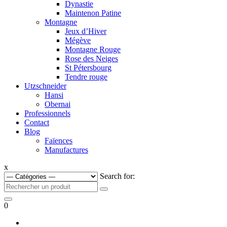
Dynastie
Maintenon Patine
Montagne
Jeux d’Hiver
Mégève
Montagne Rouge
Rose des Neiges
St Pétersbourg
Tendre rouge
Utzschneider
Hansi
Obernai
Professionnels
Contact
Blog
Faïences
Manufactures
x
Search for:
0