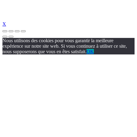
X
Nous utilisons des cookies pour vous garantir la meilleure
expérience sur notre site web. Si vous continuez à utiliser ce site,
nous supposerons que vous en êtes satisfait.
OK
liganbet güncel giriş
holiganbet güncel
holiganbet giriş
holiganbet
pulibet