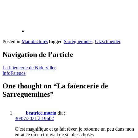
Posted in
Manufactures
Tagged
Sarreguemines
,
Utzschneider
Navigation de l’article
La faïencerie de Niderviller
InfoFaience
One thought on “
La faïencerie de
Sarreguemines
”
beatrice.morin
dit :
30/07/2021 à 19h02
C’est magnifique et ça fait rêver, je retourne un peu dans mon
enfance où en trouvait de si jolies choses