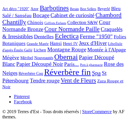
Barbotines
Bleu
Art déco "1920"
Azor
Beyerlé
Berain
Best Sellers
Chambord
Bocage
Cabinet de curiosité
Salé / Sanséau
Chantilly
Cour
Chinois
Collection S&W
Coffrets Enfants
Cour Normande Paille
Normande Bronze
Craquelés
Eclectica
& Irresistibles
Ferme "1950"
Dentelles
Folies
Jeux d'Hiver
Botaniques
Hansi
Grande Marée
Henri IV
Libellule
Montagne Rouge
Montée à l'Alpage
Lichen
d'après Émile Gallé
Obernai
Papier Découpé
Mégève
Nouveautés
Méribel
Blanc
Papier Découpé Noir
Rose des
Paris...
Pots à pharmacie
Réverbère fin
Spa
Neiges
St
Réverbère Coq
Vent de Fleurs
Pétersbourg
Tendre rouge
Zaza Rouge et
Noir
Pinterest
Facebook
© 2019 Terres d'Est - Tous droits réservés
|
StoreCommerce
by AF
themes.