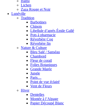
Hansi
Lichen
Zaza Rouge et Noir
Lunéville
Tradition
Barbotines
Chinois
Libellule d’après Émile Gallé
Pots à pharmacie
Réverbère Coq
Réverbère fin
Nature & Culture
Bleu Salé / Sanséau
Chambord
Fleur de corail
Folies Botaniques
Grande Marée
Jungle
Paris…
Point de vue éclairé
Vent de Fleurs
Hiver
Dentelles
Montée à l’Alpage
Papier Découpé Blanc