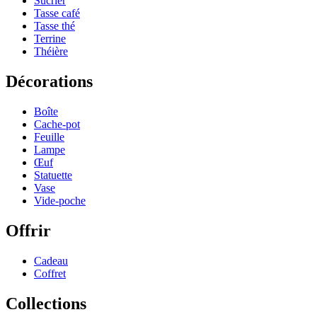
Sucrier
Tasse café
Tasse thé
Terrine
Théière
Décorations
Boîte
Cache-pot
Feuille
Lampe
Œuf
Statuette
Vase
Vide-poche
Offrir
Cadeau
Coffret
Collections