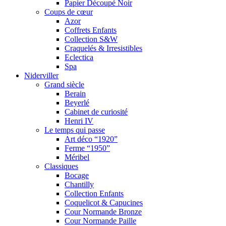
Papier Découpé Noir
Coups de cœur
Azor
Coffrets Enfants
Collection S&W
Craquelés & Irresistibles
Eclectica
Spa
Niderviller
Grand siècle
Berain
Beyerlé
Cabinet de curiosité
Henri IV
Le temps qui passe
Art déco “1920”
Ferme “1950”
Méribel
Classiques
Bocage
Chantilly
Collection Enfants
Coquelicot & Capucines
Cour Normande Bronze
Cour Normande Paille