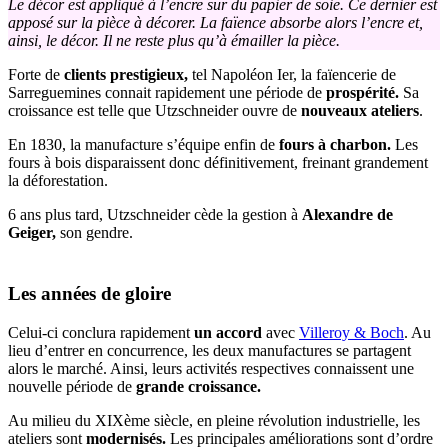
Le décor est appliqué à l’encre sur du papier de soie. Ce dernier est
apposé sur la pièce à décorer. La faïence absorbe alors l’encre et,
ainsi, le décor. Il ne reste plus qu’à émailler la pièce.
Forte de
clients prestigieux,
tel Napoléon Ier, la faïencerie de
Sarreguemines connait rapidement une période de
prospérité.
Sa
croissance est telle que Utzschneider ouvre de
nouveaux ateliers
.
En 1830, la manufacture s’équipe enfin de
fours à charbon.
Les
fours à bois disparaissent donc définitivement, freinant grandement
la déforestation.
6 ans plus tard, Utzschneider cède la gestion à
Alexandre de
Geiger,
son gendre.
Les années de gloire
Celui-ci conclura rapidement
un accord
avec
Villeroy & Boch
. Au
lieu d’entrer en concurrence, les deux manufactures se partagent
alors le marché. Ainsi, leurs activités respectives connaissent une
nouvelle période de
grande croissance.
Au milieu du XIXème siècle, en pleine révolution industrielle, les
ateliers sont
modernisés.
Les principales améliorations sont d’ordre