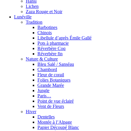
Hansi
Lichen
Zaza Rouge et Noir
Lunéville
Tradition
Barbotines
Chinois
Libellule d’après Émile Gallé
Pots à pharmacie
Réverbère Coq
Réverbère fin
Nature & Culture
Bleu Salé / Sanséau
Chambord
Fleur de corail
Folies Botaniques
Grande Marée
Jungle
Paris…
Point de vue éclairé
Vent de Fleurs
Hiver
Dentelles
Montée à l’Alpage
Papier Découpé Blanc