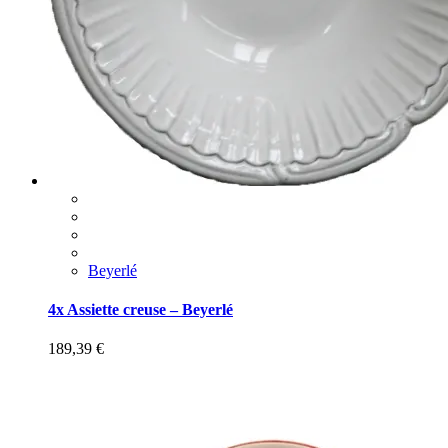
Beyerlé
4x Assiette creuse – Beyerlé
189,39
€