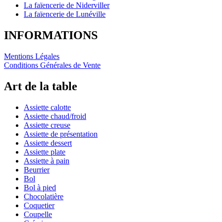
La faïencerie de Niderviller
La faïencerie de Lunéville
INFORMATIONS
Mentions Légales
Conditions Générales de Vente
Art de la table
Assiette calotte
Assiette chaud/froid
Assiette creuse
Assiette de présentation
Assiette dessert
Assiette plate
Assiette à pain
Beurrier
Bol
Bol à pied
Chocolatière
Coquetier
Coupelle