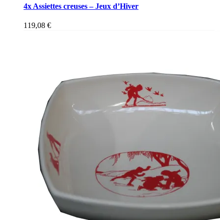
4x Assiettes creuses – Jeux d’Hiver
119,08
€