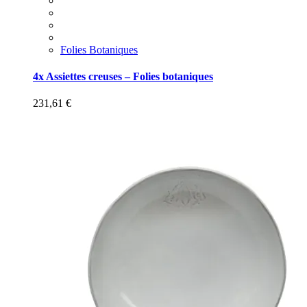
Folies Botaniques
4x Assiettes creuses – Folies botaniques
231,61
€