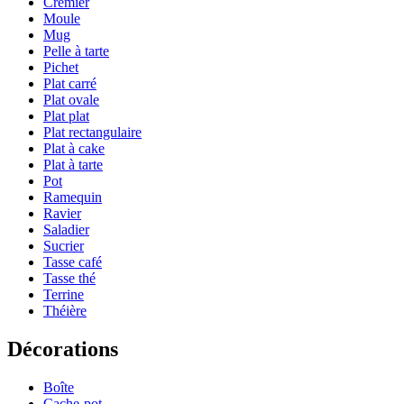
Crémier
Moule
Mug
Pelle à tarte
Pichet
Plat carré
Plat ovale
Plat plat
Plat rectangulaire
Plat à cake
Plat à tarte
Pot
Ramequin
Ravier
Saladier
Sucrier
Tasse café
Tasse thé
Terrine
Théière
Décorations
Boîte
Cache-pot