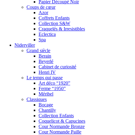
Papier Découpé Noir
Coups de cœur
Azor
Coffrets Enfants
Collection S&W
Craquelés & Irresistibles
Eclectica
Spa
Niderviller
Grand siècle
Berain
Beyerlé
Cabinet de curiosité
Henri IV
Le temps qui passe
Art déco “1920”
Ferme “1950”
Méribel
Classiques
Bocage
Chantilly
Collection Enfants
Coquelicot & Capucines
Cour Normande Bronze
Cour Normande Paille