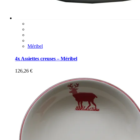
Méribel
4x Assiettes creuses – Méribel
126,26
€