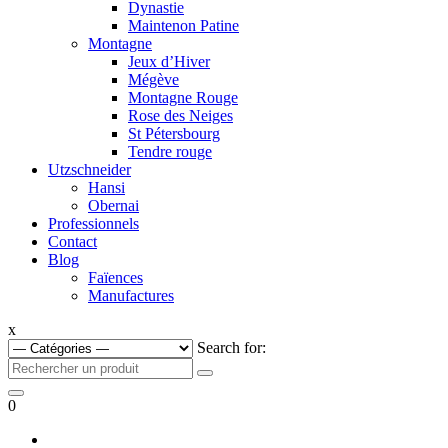
Dynastie
Maintenon Patine
Montagne
Jeux d’Hiver
Mégève
Montagne Rouge
Rose des Neiges
St Pétersbourg
Tendre rouge
Utzschneider
Hansi
Obernai
Professionnels
Contact
Blog
Faïences
Manufactures
x
Search for:
0