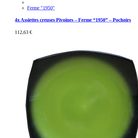
Ferme "1950"
4x Assiettes creuses Pivoines – Ferme “1950” – Pochoirs
112,63
€