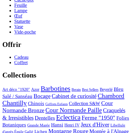
Feuille
Lampe
Œuf
Statuette
Vase
Vide-poche
Offrir
Cadeau
Coffret
Collections
Barbotines
Bleu
Art déco "1920"
Azor
Beyerlé
Berain
Best Sellers
Chambord
Bocage
Cabinet de curiosité
Salé / Sanséau
Chantilly
Cour
Chinois
Collection S&W
Coffrets Enfants
Cour Normande Paille
Normande Bronze
Craquelés
Eclectica
& Irresistibles
Ferme "1950"
Dentelles
Folies
Jeux d'Hiver
Botaniques
Hansi
Grande Marée
Henri IV
Libellule
Montagne Rouge
Montée à l'Alpage
Lichen
d'après Émile Gallé