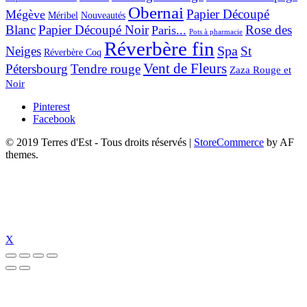
Obernai
Papier Découpé
Mégève
Nouveautés
Méribel
Blanc
Papier Découpé Noir
Rose des
Paris...
Pots à pharmacie
Réverbère fin
Spa
Neiges
St
Réverbère Coq
Vent de Fleurs
Pétersbourg
Tendre rouge
Zaza Rouge et
Noir
Pinterest
Facebook
© 2019 Terres d'Est - Tous droits réservés
|
StoreCommerce
by AF
themes.
X
bet güncel giriş
pulibet güncel
pulibet giriş
pulibet
tümbet güncel giriş
tümb