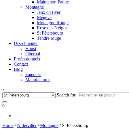
Maintenon Patine
Montagne
Jeux d’Hiver
Mégève
Montagne Rouge
Rose des Neiges
St Pétersbourg
Tendre rouge
Utzschneider
Hansi
Obernai
Professionnels
Contact
Blog
Faïences
Manufactures
x
Search for:
0
Home
/
Niderviller
/
Montagne
/ St Pétersbourg