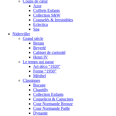
Coups de cœur
Azor
Coffrets Enfants
Collection S&W
Craquelés & Irresistibles
Eclectica
Spa
Niderviller
Grand siècle
Berain
Beyerlé
Cabinet de curiosité
Henri IV
Le temps qui passe
Art déco “1920”
Ferme “1950”
Méribel
Classiques
Bocage
Chantilly
Collection Enfants
Coquelicot & Capucines
Cour Normande Bronze
Cour Normande Paille
Dynastie