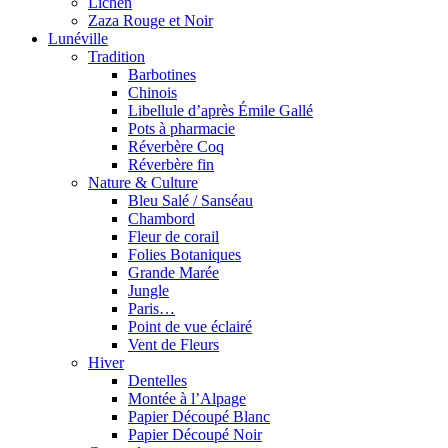
Lichen
Zaza Rouge et Noir
Lunéville
Tradition
Barbotines
Chinois
Libellule d’après Émile Gallé
Pots à pharmacie
Réverbère Coq
Réverbère fin
Nature & Culture
Bleu Salé / Sanséau
Chambord
Fleur de corail
Folies Botaniques
Grande Marée
Jungle
Paris…
Point de vue éclairé
Vent de Fleurs
Hiver
Dentelles
Montée à l’Alpage
Papier Découpé Blanc
Papier Découpé Noir