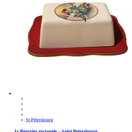
St Pétersbourg
1x Beurrier rectangle – Saint Petersbourg