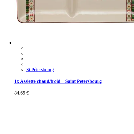
St Pétersbourg
1x Assiette chaud/froid – Saint Petersbourg
84,65
€