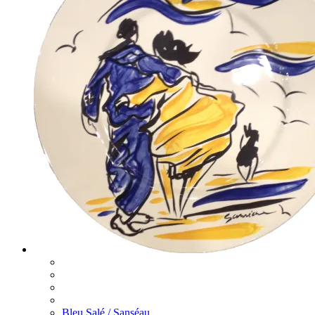
Bleu Salé / Sanséau