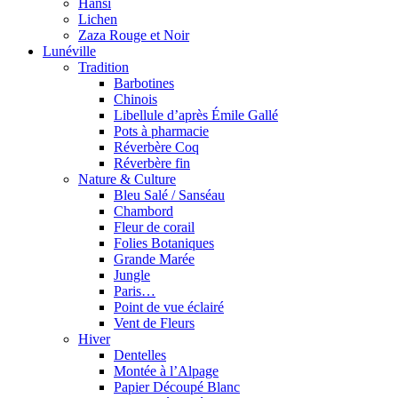
Hansi
Lichen
Zaza Rouge et Noir
Lunéville
Tradition
Barbotines
Chinois
Libellule d’après Émile Gallé
Pots à pharmacie
Réverbère Coq
Réverbère fin
Nature & Culture
Bleu Salé / Sanséau
Chambord
Fleur de corail
Folies Botaniques
Grande Marée
Jungle
Paris…
Point de vue éclairé
Vent de Fleurs
Hiver
Dentelles
Montée à l’Alpage
Papier Découpé Blanc