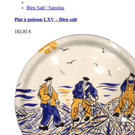
Bleu Salé / Sanséau
Plat à poisson LXV – Bleu salé
182,85
€