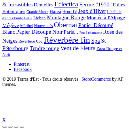
Eclectica
& Irresistibles
Ferme "1950"
Dentelles
Folies
Jeux d'Hiver
Botaniques
Hansi
Grande Marée
Henri IV
Libellule
Montagne Rouge
Montée à l'Alpage
Lichen
d'après Émile Gallé
Obernai
Papier Découpé
Mégève
Nouveautés
Méribel
Blanc
Papier Découpé Noir
Rose des
Paris...
Pots à pharmacie
Réverbère fin
Spa
Neiges
St
Réverbère Coq
Vent de Fleurs
Pétersbourg
Tendre rouge
Zaza Rouge et
Noir
Pinterest
Facebook
© 2019 Terres d'Est - Tous droits réservés
|
StoreCommerce
by AF
themes.
X