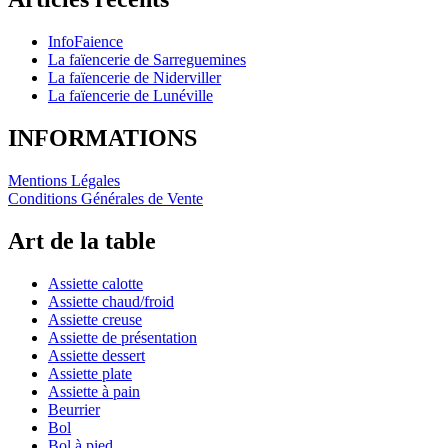
InfoFaience
La faïencerie de Sarreguemines
La faïencerie de Niderviller
La faïencerie de Lunéville
INFORMATIONS
Mentions Légales
Conditions Générales de Vente
Art de la table
Assiette calotte
Assiette chaud/froid
Assiette creuse
Assiette de présentation
Assiette dessert
Assiette plate
Assiette à pain
Beurrier
Bol
Bol à pied