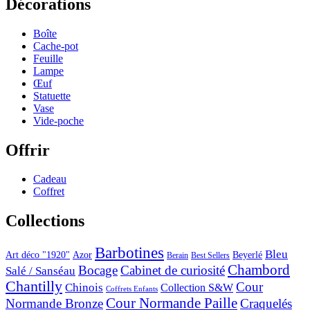
Décorations
Boîte
Cache-pot
Feuille
Lampe
Œuf
Statuette
Vase
Vide-poche
Offrir
Cadeau
Coffret
Collections
Barbotines
Bleu
Art déco "1920"
Azor
Beyerlé
Berain
Best Sellers
Chambord
Bocage
Cabinet de curiosité
Salé / Sanséau
Chantilly
Cour
Chinois
Collection S&W
Coffrets Enfants
Cour Normande Paille
Normande Bronze
Craquelés