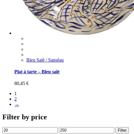
Bleu Salé / Sanséau
Plat à tarte – Bleu salé
80,45
€
1
2
→
Filter by price
Filter