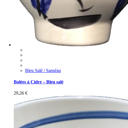
Bleu Salé / Sanséau
Bolées à Cidre – Bleu salé
29,26
€