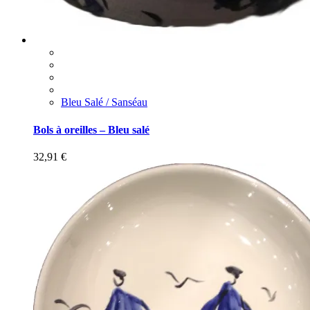
Bleu Salé / Sanséau
Bols à oreilles – Bleu salé
32,91
€