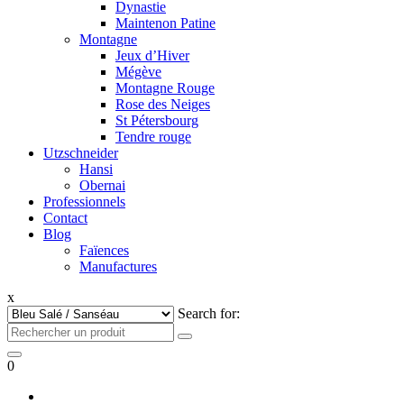
Dynastie
Maintenon Patine
Montagne
Jeux d’Hiver
Mégève
Montagne Rouge
Rose des Neiges
St Pétersbourg
Tendre rouge
Utzschneider
Hansi
Obernai
Professionnels
Contact
Blog
Faïences
Manufactures
x
Search for:
0