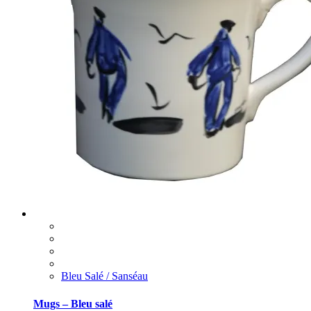
Bleu Salé / Sanséau
Mugs – Bleu salé