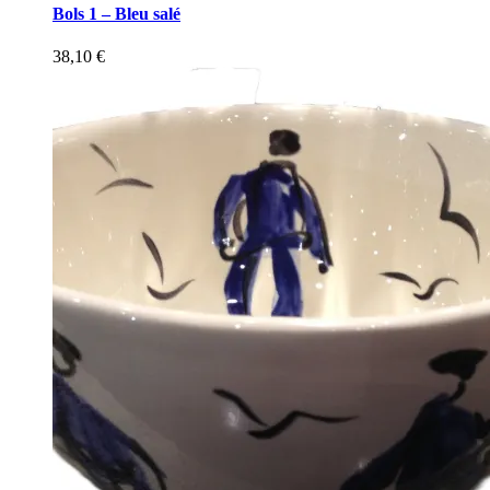
Bols 1 – Bleu salé
38,10
€