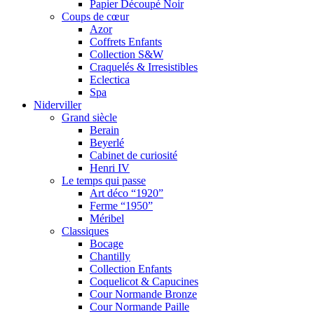
Papier Découpé Noir
Coups de cœur
Azor
Coffrets Enfants
Collection S&W
Craquelés & Irresistibles
Eclectica
Spa
Niderviller
Grand siècle
Berain
Beyerlé
Cabinet de curiosité
Henri IV
Le temps qui passe
Art déco “1920”
Ferme “1950”
Méribel
Classiques
Bocage
Chantilly
Collection Enfants
Coquelicot & Capucines
Cour Normande Bronze
Cour Normande Paille