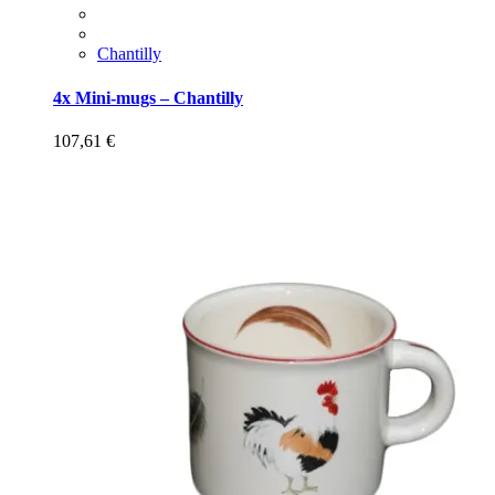
Chantilly
4x Mini-mugs – Chantilly
107,61
€