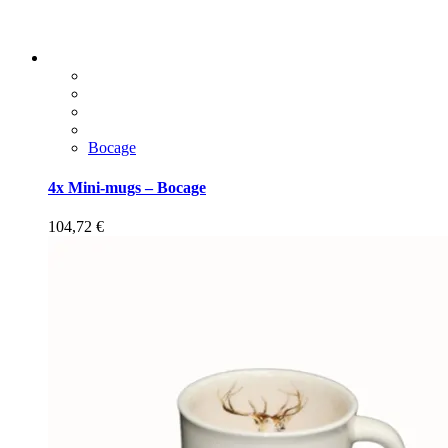
Bocage
4x Mini-mugs – Bocage
104,72
€