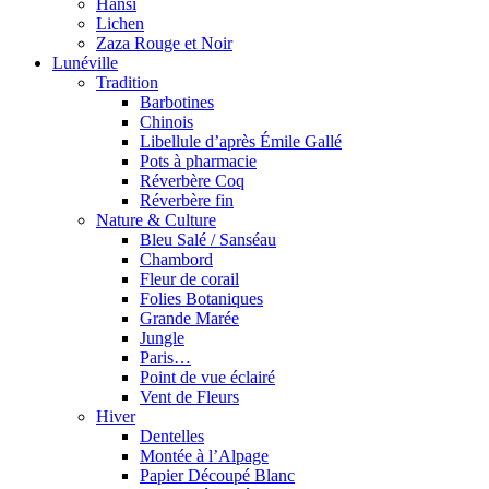
Hansi
Lichen
Zaza Rouge et Noir
Lunéville
Tradition
Barbotines
Chinois
Libellule d’après Émile Gallé
Pots à pharmacie
Réverbère Coq
Réverbère fin
Nature & Culture
Bleu Salé / Sanséau
Chambord
Fleur de corail
Folies Botaniques
Grande Marée
Jungle
Paris…
Point de vue éclairé
Vent de Fleurs
Hiver
Dentelles
Montée à l’Alpage
Papier Découpé Blanc