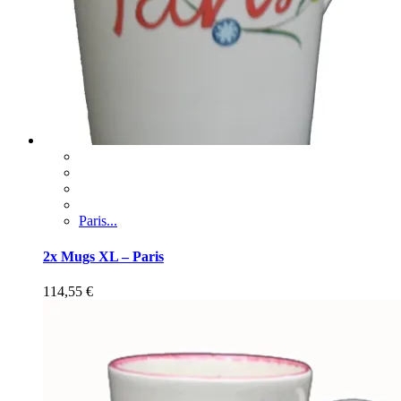
Paris...
2x Mugs XL – Paris
114,55
€