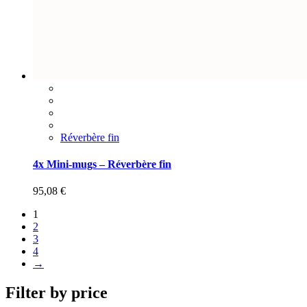
Réverbère fin
4x Mini-mugs – Réverbère fin
95,08
€
1
2
3
4
→
Filter by price