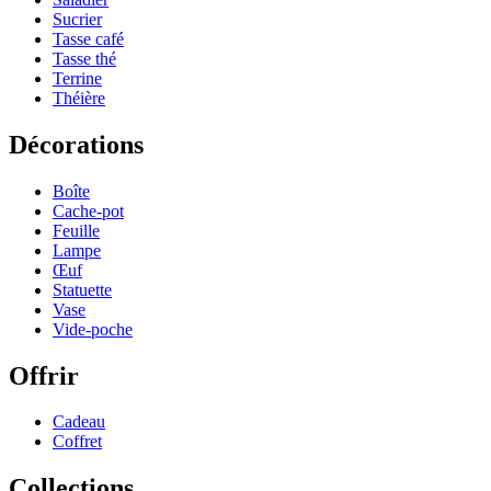
Sucrier
Tasse café
Tasse thé
Terrine
Théière
Décorations
Boîte
Cache-pot
Feuille
Lampe
Œuf
Statuette
Vase
Vide-poche
Offrir
Cadeau
Coffret
Collections