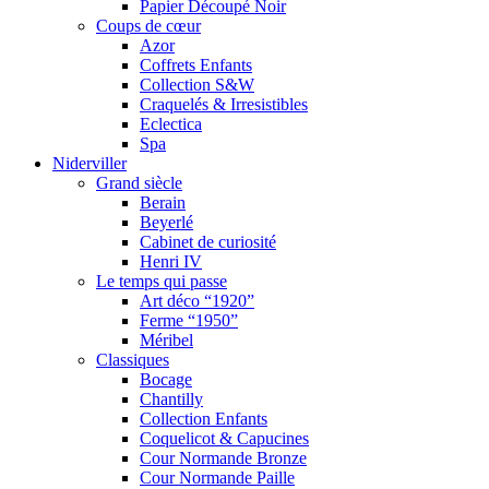
Papier Découpé Noir
Coups de cœur
Azor
Coffrets Enfants
Collection S&W
Craquelés & Irresistibles
Eclectica
Spa
Niderviller
Grand siècle
Berain
Beyerlé
Cabinet de curiosité
Henri IV
Le temps qui passe
Art déco “1920”
Ferme “1950”
Méribel
Classiques
Bocage
Chantilly
Collection Enfants
Coquelicot & Capucines
Cour Normande Bronze
Cour Normande Paille