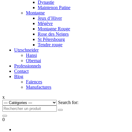
Dynastie
Maintenon Patine
Montagne
Jeux d’Hiver
Mégève
Montagne Rouge
Rose des Neiges
St Pétersbourg
Tendre rouge
Utzschneider
Hansi
Obernai
Professionnels
Contact
Blog
Faïences
Manufactures
x
Search for:
0