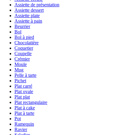
Assiette de présentation
Assiette dessert
Assiette plate
Assiette à pain
Beurrier
Bol
Bol à pied
Chocolatière
Coquetier
Coupelle
Crémier
Moule
Mug
Pelle à tarte
Pichet
Plat carré
Plat ovale
Plat plat
Plat rectangulaire
Plat à cake
Plat à tarte
Pot
Ramequin
Ravier
Saladier