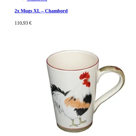
2x Mugs XL – Chambord
110,93
€