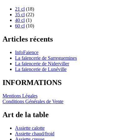
21 cl
(18)
35 cl
(22)
40 cl
(1)
60 cl
(10)
Articles récents
InfoFaience
La faïencerie de Sarreguemines
La faïencerie de Niderviller
La faïencerie de Lunéville
INFORMATIONS
Mentions Légales
Conditions Générales de Vente
Art de la table
Assiette calotte
Assiette chaud/froid
Assiette creuse