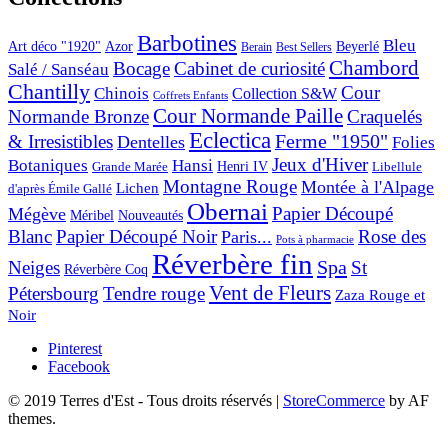
Barbotines
Bleu
Art déco "1920"
Azor
Beyerlé
Berain
Best Sellers
Chambord
Bocage
Cabinet de curiosité
Salé / Sanséau
Chantilly
Cour
Chinois
Collection S&W
Coffrets Enfants
Cour Normande Paille
Normande Bronze
Craquelés
Eclectica
& Irresistibles
Ferme "1950"
Dentelles
Folies
Jeux d'Hiver
Botaniques
Hansi
Grande Marée
Henri IV
Libellule
Montagne Rouge
Montée à l'Alpage
Lichen
d'après Émile Gallé
Obernai
Papier Découpé
Mégève
Nouveautés
Méribel
Blanc
Papier Découpé Noir
Rose des
Paris...
Pots à pharmacie
Réverbère fin
Spa
Neiges
St
Réverbère Coq
Vent de Fleurs
Pétersbourg
Tendre rouge
Zaza Rouge et
Noir
Pinterest
Facebook
© 2019 Terres d'Est - Tous droits réservés
|
StoreCommerce
by AF
themes.