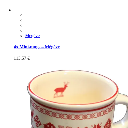
Mégève
4x Mini-mugs – Mégève
113,57
€