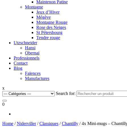
Maintenon Patine
Montagne
Jeux d’Hiver
Mégève
Montagne Rouge
Rose des Neiges
St Pétersbourg
Tendre rouge
Utzschneider
Hansi
Obernai
Professionnels
Contact
Blog
Faïences
Manufactures
x
Search for:
0
Home
/
Niderviller
/
Classiques
/
Chantilly
/ 4x Mini-mugs – Chantill