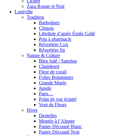
Lichen
Zaza Rouge et Noir
Lunéville
Tradition
Barbotines
Chinois
Libellule d’après Émile Gallé
Pots à pharmacie
Réverbère Coq
Réverbère fin
Nature & Culture
Bleu Salé / Sanséau
Chambord
Fleur de corail
Folies Botaniques
Grande Marée
Jungle
Paris…
Point de vue éclairé
Vent de Fleurs
Hiver
Dentelles
Montée à l’Alpage
Papier Découpé Blanc
Papier Découpé Noir