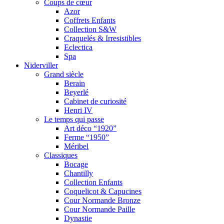
Coups de cœur
Azor
Coffrets Enfants
Collection S&W
Craquelés & Irresistibles
Eclectica
Spa
Niderviller
Grand siècle
Berain
Beyerlé
Cabinet de curiosité
Henri IV
Le temps qui passe
Art déco “1920”
Ferme “1950”
Méribel
Classiques
Bocage
Chantilly
Collection Enfants
Coquelicot & Capucines
Cour Normande Bronze
Cour Normande Paille
Dynastie