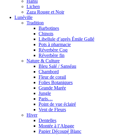
Hansi
Lichen
Zaza Rouge et Noir
Lunéville
Tradition
Barbotines
Chinois
Libellule d’après Émile Gallé
Pots à pharmacie
Réverbère Coq
Réverbère fin
Nature & Culture
Bleu Salé / Sanséau
Chambord
Fleur de corail
Folies Botaniques
Grande Marée
Jungle
Paris…
Point de vue éclairé
Vent de Fleurs
Hiver
Dentelles
Montée à l’Alpage
Papier Découpé Blanc