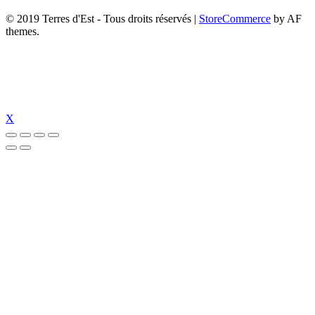
© 2019 Terres d'Est - Tous droits réservés
|
StoreCommerce
by AF
themes.
X
perabet giriş
perabet
jojobet giriş
jojobet
jojobet giriş
jojobet