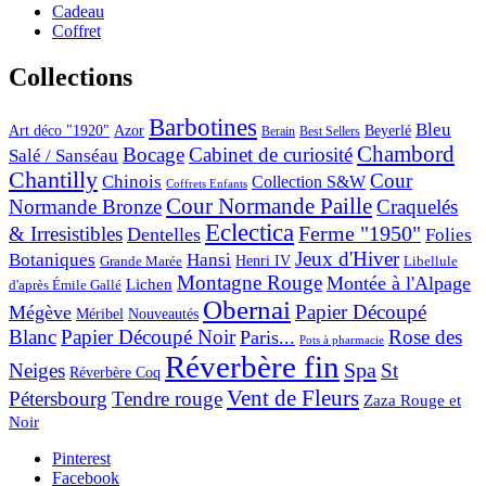
Cadeau
Coffret
Collections
Barbotines
Bleu
Art déco "1920"
Azor
Beyerlé
Berain
Best Sellers
Chambord
Bocage
Cabinet de curiosité
Salé / Sanséau
Chantilly
Cour
Chinois
Collection S&W
Coffrets Enfants
Cour Normande Paille
Normande Bronze
Craquelés
Eclectica
& Irresistibles
Ferme "1950"
Dentelles
Folies
Jeux d'Hiver
Botaniques
Hansi
Grande Marée
Henri IV
Libellule
Montagne Rouge
Montée à l'Alpage
Lichen
d'après Émile Gallé
Obernai
Papier Découpé
Mégève
Nouveautés
Méribel
Blanc
Papier Découpé Noir
Rose des
Paris...
Pots à pharmacie
Réverbère fin
Spa
Neiges
St
Réverbère Coq
Vent de Fleurs
Pétersbourg
Tendre rouge
Zaza Rouge et
Noir
Pinterest
Facebook