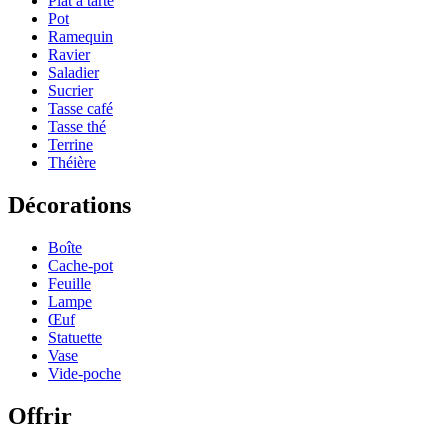
Plat à tarte
Pot
Ramequin
Ravier
Saladier
Sucrier
Tasse café
Tasse thé
Terrine
Théière
Décorations
Boîte
Cache-pot
Feuille
Lampe
Œuf
Statuette
Vase
Vide-poche
Offrir