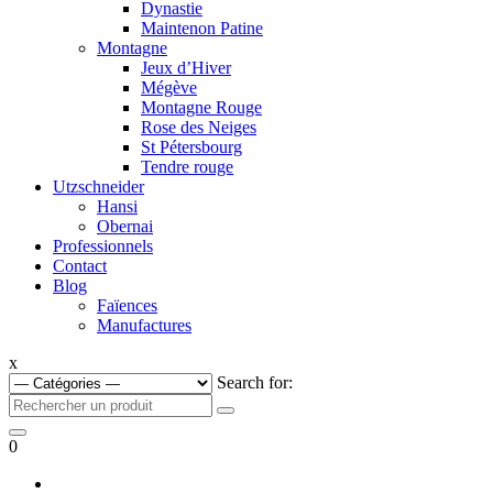
Dynastie
Maintenon Patine
Montagne
Jeux d’Hiver
Mégève
Montagne Rouge
Rose des Neiges
St Pétersbourg
Tendre rouge
Utzschneider
Hansi
Obernai
Professionnels
Contact
Blog
Faïences
Manufactures
x
Search for:
0