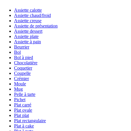
Assiette calotte
Assiette chaud/froid
Assiette creuse
Assiette de présentation
Assiette dessert
Assiette plate
Assiette à pain
Beurrier
Bol
Bol à pied
Chocolatière
Coquetier
Coupelle
Crémier
Moule
Mug
Pelle à tarte
Pichet
Plat carré
Plat ovale
Plat plat
Plat rectangulaire
Plat à cake