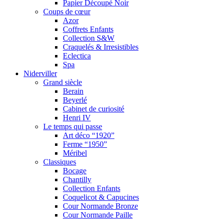
Papier Découpé Noir
Coups de cœur
Azor
Coffrets Enfants
Collection S&W
Craquelés & Irresistibles
Eclectica
Spa
Niderviller
Grand siècle
Berain
Beyerlé
Cabinet de curiosité
Henri IV
Le temps qui passe
Art déco “1920”
Ferme “1950”
Méribel
Classiques
Bocage
Chantilly
Collection Enfants
Coquelicot & Capucines
Cour Normande Bronze
Cour Normande Paille