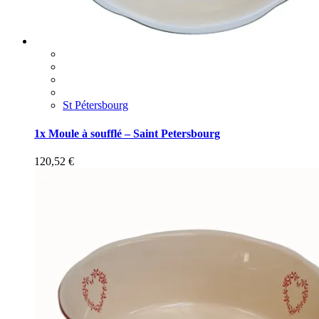
St Pétersbourg
1x Moule à soufflé – Saint Petersbourg
120,52
€