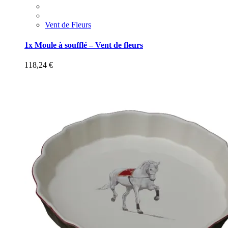
Vent de Fleurs
1x Moule à soufflé – Vent de fleurs
118,24
€