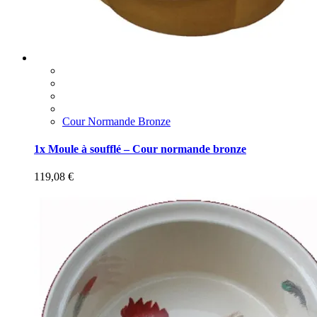
Cour Normande Bronze
1x Moule à soufflé – Cour normande bronze
119,08
€