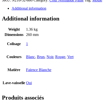
SKU:
N216-52-886
Category:
Cour Normande Paille
Tag:
Moule
Additional information
Additional information
Weight
1.36 kg
Dimensions
260 mm
Colisage
1
Couleurs
Blanc
,
Brun
,
Noir
,
Rouge
,
Vert
Matière
Faïence Blanche
Lave-vaisselle
Oui
Produits associés