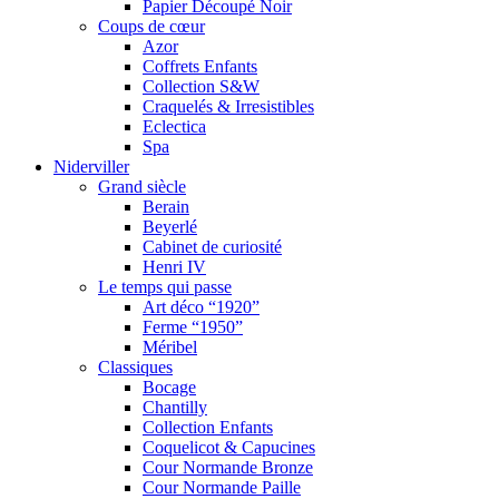
Papier Découpé Noir
Coups de cœur
Azor
Coffrets Enfants
Collection S&W
Craquelés & Irresistibles
Eclectica
Spa
Niderviller
Grand siècle
Berain
Beyerlé
Cabinet de curiosité
Henri IV
Le temps qui passe
Art déco “1920”
Ferme “1950”
Méribel
Classiques
Bocage
Chantilly
Collection Enfants
Coquelicot & Capucines
Cour Normande Bronze
Cour Normande Paille