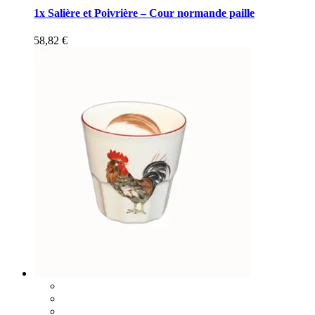
1x Salière et Poivrière – Cour normande paille
58,82
€