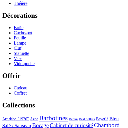
Théière
Décorations
Boîte
Cache-pot
Feuille
Lampe
Œuf
Statuette
Vase
Vide-poche
Offrir
Cadeau
Coffret
Collections
Barbotines
Bleu
Art déco "1920"
Azor
Beyerlé
Berain
Best Sellers
Chambord
Bocage
Cabinet de curiosité
Salé / Sanséau