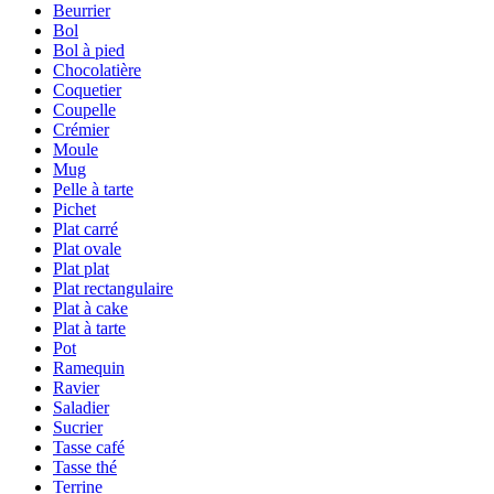
Beurrier
Bol
Bol à pied
Chocolatière
Coquetier
Coupelle
Crémier
Moule
Mug
Pelle à tarte
Pichet
Plat carré
Plat ovale
Plat plat
Plat rectangulaire
Plat à cake
Plat à tarte
Pot
Ramequin
Ravier
Saladier
Sucrier
Tasse café
Tasse thé
Terrine