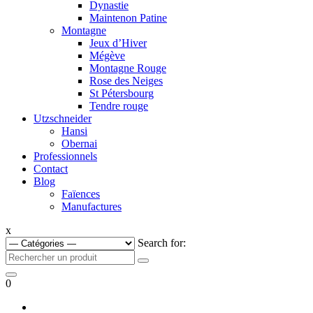
Dynastie
Maintenon Patine
Montagne
Jeux d’Hiver
Mégève
Montagne Rouge
Rose des Neiges
St Pétersbourg
Tendre rouge
Utzschneider
Hansi
Obernai
Professionnels
Contact
Blog
Faïences
Manufactures
x
Search for:
0