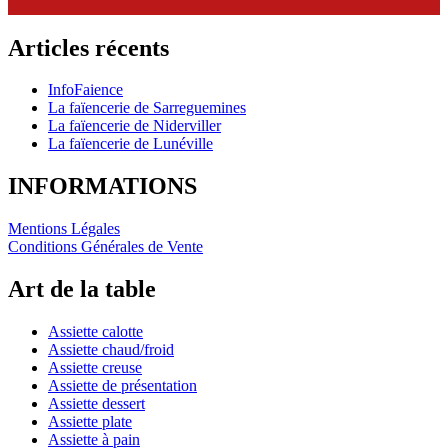
Articles récents
InfoFaience
La faïencerie de Sarreguemines
La faïencerie de Niderviller
La faïencerie de Lunéville
INFORMATIONS
Mentions Légales
Conditions Générales de Vente
Art de la table
Assiette calotte
Assiette chaud/froid
Assiette creuse
Assiette de présentation
Assiette dessert
Assiette plate
Assiette à pain