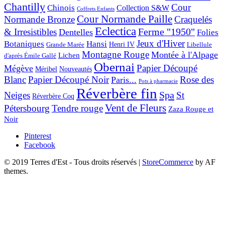
Chantilly
Cour
Chinois
Collection S&W
Coffrets Enfants
Cour Normande Paille
Normande Bronze
Craquelés
Eclectica
& Irresistibles
Ferme "1950"
Dentelles
Folies
Jeux d'Hiver
Botaniques
Hansi
Grande Marée
Henri IV
Libellule
Montagne Rouge
Montée à l'Alpage
Lichen
d'après Émile Gallé
Obernai
Papier Découpé
Mégève
Nouveautés
Méribel
Blanc
Papier Découpé Noir
Rose des
Paris...
Pots à pharmacie
Réverbère fin
Spa
Neiges
St
Réverbère Coq
Vent de Fleurs
Pétersbourg
Tendre rouge
Zaza Rouge et
Noir
Pinterest
Facebook
© 2019 Terres d'Est - Tous droits réservés
|
StoreCommerce
by AF
themes.