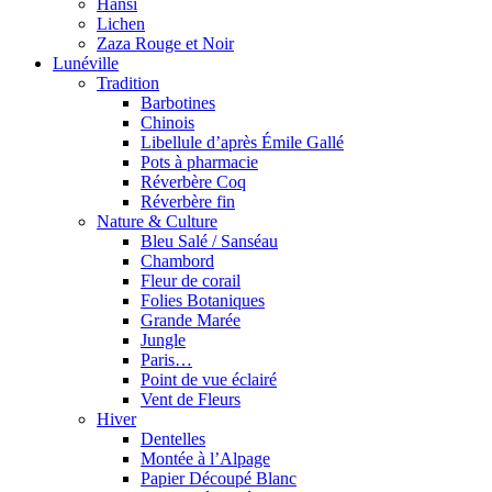
Hansi
Lichen
Zaza Rouge et Noir
Lunéville
Tradition
Barbotines
Chinois
Libellule d’après Émile Gallé
Pots à pharmacie
Réverbère Coq
Réverbère fin
Nature & Culture
Bleu Salé / Sanséau
Chambord
Fleur de corail
Folies Botaniques
Grande Marée
Jungle
Paris…
Point de vue éclairé
Vent de Fleurs
Hiver
Dentelles
Montée à l’Alpage
Papier Découpé Blanc