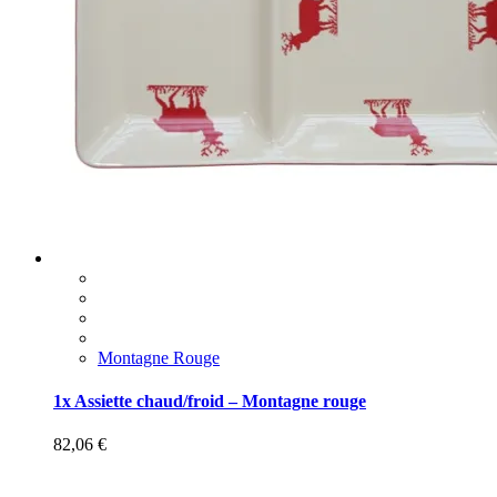
Montagne Rouge
1x Assiette chaud/froid – Montagne rouge
82,06
€