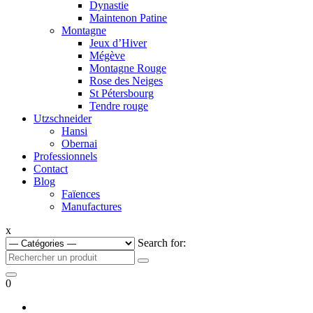
Dynastie
Maintenon Patine
Montagne
Jeux d’Hiver
Mégève
Montagne Rouge
Rose des Neiges
St Pétersbourg
Tendre rouge
Utzschneider
Hansi
Obernai
Professionnels
Contact
Blog
Faïences
Manufactures
x
Search for:
0