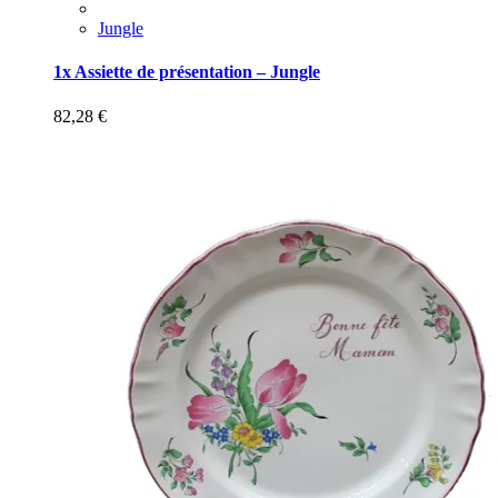
Jungle
1x Assiette de présentation – Jungle
82,28
€