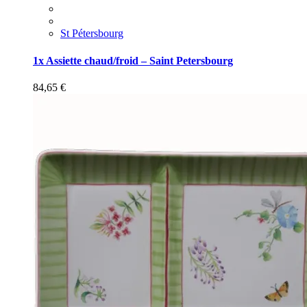
St Pétersbourg
1x Assiette chaud/froid – Saint Petersbourg
84,65
€