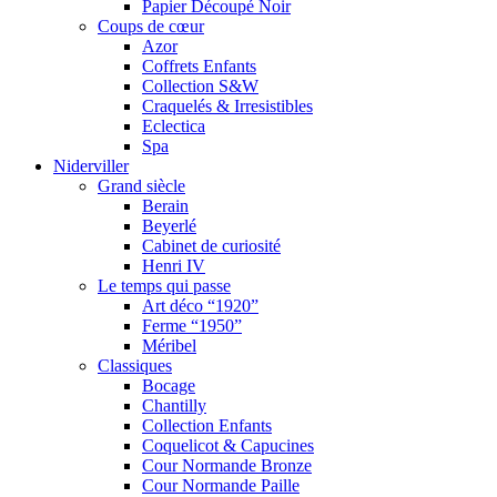
Papier Découpé Noir
Coups de cœur
Azor
Coffrets Enfants
Collection S&W
Craquelés & Irresistibles
Eclectica
Spa
Niderviller
Grand siècle
Berain
Beyerlé
Cabinet de curiosité
Henri IV
Le temps qui passe
Art déco “1920”
Ferme “1950”
Méribel
Classiques
Bocage
Chantilly
Collection Enfants
Coquelicot & Capucines
Cour Normande Bronze
Cour Normande Paille