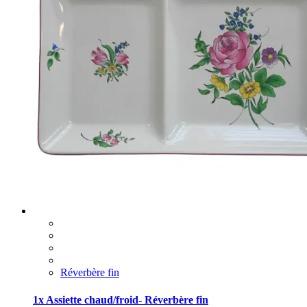
Réverbère fin
1x Assiette chaud/froid- Réverbère fin