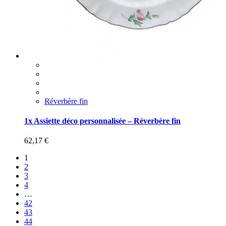
Réverbère fin
1x Assiette déco personnalisée – Réverbère fin
62,17
€
1
2
3
4
…
42
43
44