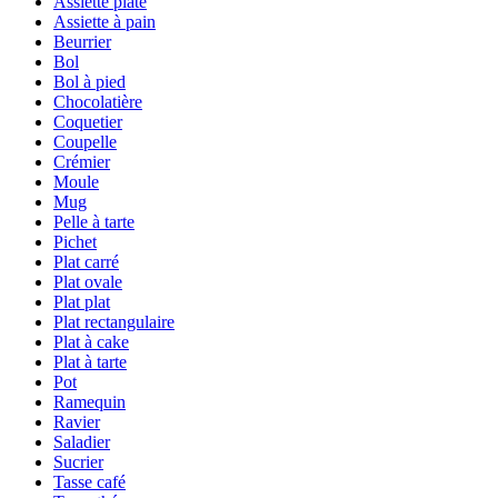
Assiette plate
Assiette à pain
Beurrier
Bol
Bol à pied
Chocolatière
Coquetier
Coupelle
Crémier
Moule
Mug
Pelle à tarte
Pichet
Plat carré
Plat ovale
Plat plat
Plat rectangulaire
Plat à cake
Plat à tarte
Pot
Ramequin
Ravier
Saladier
Sucrier
Tasse café