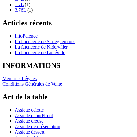
1.7L
(1)
3.76L
(1)
Articles récents
InfoFaience
La faïencerie de Sarreguemines
La faïencerie de Niderviller
La faïencerie de Lunéville
INFORMATIONS
Mentions Légales
Conditions Générales de Vente
Art de la table
Assiette calotte
Assiette chaud/froid
Assiette creuse
Assiette de présentation
Assiette dessert