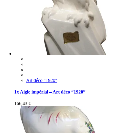
Art déco "1920"
1x Aigle impérial – Art déco “1920”
166,43
€