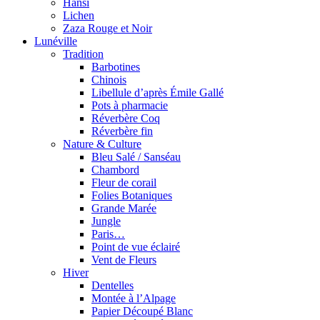
Hansi
Lichen
Zaza Rouge et Noir
Lunéville
Tradition
Barbotines
Chinois
Libellule d’après Émile Gallé
Pots à pharmacie
Réverbère Coq
Réverbère fin
Nature & Culture
Bleu Salé / Sanséau
Chambord
Fleur de corail
Folies Botaniques
Grande Marée
Jungle
Paris…
Point de vue éclairé
Vent de Fleurs
Hiver
Dentelles
Montée à l’Alpage
Papier Découpé Blanc