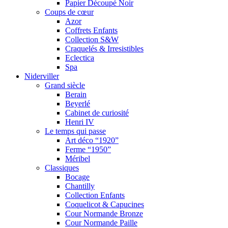
Papier Découpé Noir
Coups de cœur
Azor
Coffrets Enfants
Collection S&W
Craquelés & Irresistibles
Eclectica
Spa
Niderviller
Grand siècle
Berain
Beyerlé
Cabinet de curiosité
Henri IV
Le temps qui passe
Art déco “1920”
Ferme “1950”
Méribel
Classiques
Bocage
Chantilly
Collection Enfants
Coquelicot & Capucines
Cour Normande Bronze
Cour Normande Paille