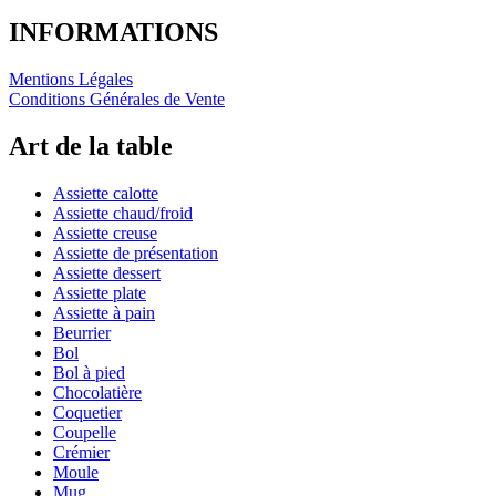
INFORMATIONS
Mentions Légales
Conditions Générales de Vente
Art de la table
Assiette calotte
Assiette chaud/froid
Assiette creuse
Assiette de présentation
Assiette dessert
Assiette plate
Assiette à pain
Beurrier
Bol
Bol à pied
Chocolatière
Coquetier
Coupelle
Crémier
Moule
Mug