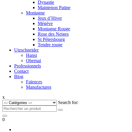
Dynastie
Maintenon Patine
Montagne
Jeux d’Hiver
Mégève
Montagne Rouge
Rose des Neiges
St Pétersbourg
Tendre rouge
Utzschneider
Hansi
Obernai
Professionnels
Contact
Blog
Faïences
Manufactures
x
Search for:
0