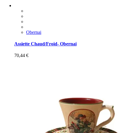
Obernai
Assiette Chaud/Froid- Obernai
70,44
€