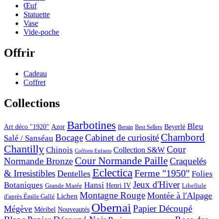
Œuf
Statuette
Vase
Vide-poche
Offrir
Cadeau
Coffret
Collections
Barbotines
Bleu
Art déco "1920"
Azor
Beyerlé
Berain
Best Sellers
Chambord
Bocage
Cabinet de curiosité
Salé / Sanséau
Chantilly
Cour
Chinois
Collection S&W
Coffrets Enfants
Cour Normande Paille
Normande Bronze
Craquelés
Eclectica
& Irresistibles
Ferme "1950"
Dentelles
Folies
Jeux d'Hiver
Botaniques
Hansi
Grande Marée
Henri IV
Libellule
Montagne Rouge
Montée à l'Alpage
Lichen
d'après Émile Gallé
Obernai
Papier Découpé
Mégève
Nouveautés
Méribel