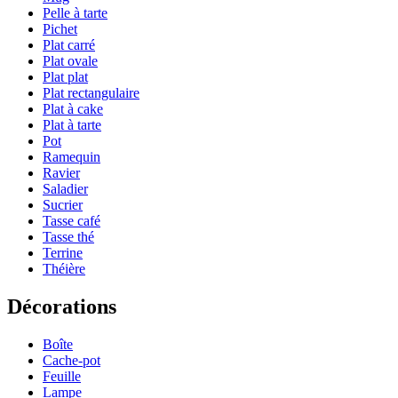
Pelle à tarte
Pichet
Plat carré
Plat ovale
Plat plat
Plat rectangulaire
Plat à cake
Plat à tarte
Pot
Ramequin
Ravier
Saladier
Sucrier
Tasse café
Tasse thé
Terrine
Théière
Décorations
Boîte
Cache-pot
Feuille
Lampe