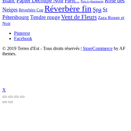
Blanc
Papier Découpé Noir
Rose des
Paris...
Pots à pharmacie
Réverbère fin
Spa
Neiges
St
Réverbère Coq
Vent de Fleurs
Pétersbourg
Tendre rouge
Zaza Rouge et
Noir
Pinterest
Facebook
© 2019 Terres d'Est - Tous droits réservés
|
StoreCommerce
by AF
themes.
X
üncel giriş
holiganbet güncel
holiganbet giriş
holiganbet
pulibet güncel gi