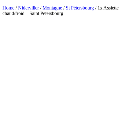
Home
/
Niderviller
/
Montagne
/
St Pétersbourg
/ 1x Assiette
chaud/froid – Saint Petersbourg