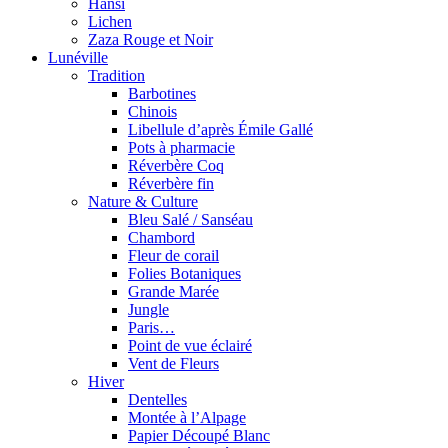
Hansi
Lichen
Zaza Rouge et Noir
Lunéville
Tradition
Barbotines
Chinois
Libellule d’après Émile Gallé
Pots à pharmacie
Réverbère Coq
Réverbère fin
Nature & Culture
Bleu Salé / Sanséau
Chambord
Fleur de corail
Folies Botaniques
Grande Marée
Jungle
Paris…
Point de vue éclairé
Vent de Fleurs
Hiver
Dentelles
Montée à l’Alpage
Papier Découpé Blanc