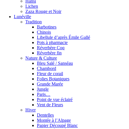
Hansi
Lichen
Zaza Rouge et Noir
Lunéville
Tradition
Barbotines
Chinois
Libellule d’après Émile Gallé
Pots à pharmacie
Réverbère Coq
Réverbère fin
Nature & Culture
Bleu Salé / Sanséau
Chambord
Fleur de corail
Folies Botaniques
Grande Marée
Jungle
Paris…
Point de vue éclairé
Vent de Fleurs
Hiver
Dentelles
Montée à l’Alpage
Papier Découpé Blanc