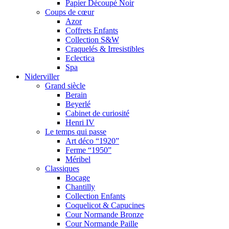
Papier Découpé Noir
Coups de cœur
Azor
Coffrets Enfants
Collection S&W
Craquelés & Irresistibles
Eclectica
Spa
Niderviller
Grand siècle
Berain
Beyerlé
Cabinet de curiosité
Henri IV
Le temps qui passe
Art déco “1920”
Ferme “1950”
Méribel
Classiques
Bocage
Chantilly
Collection Enfants
Coquelicot & Capucines
Cour Normande Bronze
Cour Normande Paille