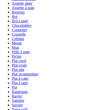
Assiette plate
Assiette à pain
Beurrier
Bol
Bol à pied
Chocolatière
Coquetier
Coupelle
Crémier
Moule
Mug
Pelle à tarte
Pichet
Plat carré
Plat ovale
Plat plat
Plat rectangulaire
Plat à cake
Plat à tarte
Pot
Ramequin
Ravier
Saladier
Sucrier
Tasse café