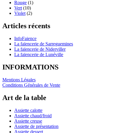
Rouge
(1)
Vert
(10)
Violet
(2)
Articles récents
InfoFaience
La faïencerie de Sarreguemines
La faïencerie de Niderviller
La faïencerie de Lunéville
INFORMATIONS
Mentions Légales
Conditions Générales de Vente
Art de la table
Assiette calotte
Assiette chaud/froid
Assiette creuse
Assiette de présentation
Assiette dessert