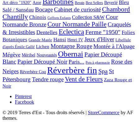
Barbotines
Bleu
Art déco "1920"
Azor
Beyerlé
Berain
Best Sellers
Chambord
Bocage
Cabinet de curiosité
Salé / Sanséau
Chantilly
Cour
Chinois
Collection S&W
Coffrets Enfants
Cour Normande Paille
Normande Bronze
Craquelés
Eclectica
& Irresistibles
Ferme "1950"
Dentelles
Folies
Jeux d'Hiver
Botaniques
Hansi
Grande Marée
Henri IV
Libellule
Montagne Rouge
Montée à l'Alpage
Lichen
d'après Émile Gallé
Obernai
Papier Découpé
Mégève
Nouveautés
Méribel
Blanc
Papier Découpé Noir
Rose des
Paris...
Pots à pharmacie
Réverbère fin
Spa
Neiges
St
Réverbère Coq
Vent de Fleurs
Pétersbourg
Tendre rouge
Zaza Rouge et
Noir
Pinterest
Facebook
© 2019 Terres d'Est - Tous droits réservés
|
StoreCommerce
by AF
themes.