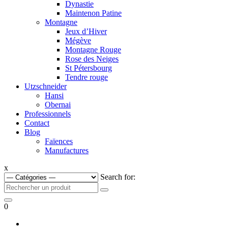
Dynastie
Maintenon Patine
Montagne
Jeux d’Hiver
Mégève
Montagne Rouge
Rose des Neiges
St Pétersbourg
Tendre rouge
Utzschneider
Hansi
Obernai
Professionnels
Contact
Blog
Faïences
Manufactures
x
Search for:
0