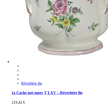
Réverbère fin
1x Cache pot super T LXV – Réverbère fin
219,42
€