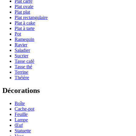
Plat carré
Plat ovale
Plat plat
Plat rectangulaire
Plat à cake
Plat à tarte
Pot
Ramequin
Ravier
Saladier
Sucrier
Tasse café
Tasse thé
Terrine
Théière
Décorations
Boîte
Cache-pot
Feuille
Lampe
Œuf
Statuette