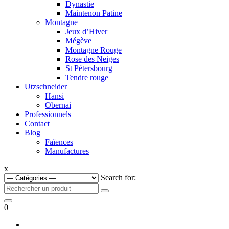
Dynastie
Maintenon Patine
Montagne
Jeux d’Hiver
Mégève
Montagne Rouge
Rose des Neiges
St Pétersbourg
Tendre rouge
Utzschneider
Hansi
Obernai
Professionnels
Contact
Blog
Faïences
Manufactures
x
Search for:
0