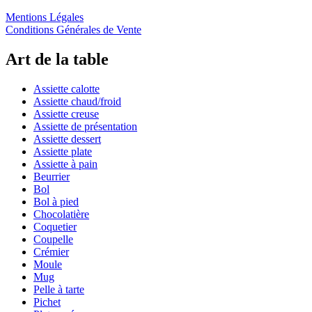
Mentions Légales
Conditions Générales de Vente
Art de la table
Assiette calotte
Assiette chaud/froid
Assiette creuse
Assiette de présentation
Assiette dessert
Assiette plate
Assiette à pain
Beurrier
Bol
Bol à pied
Chocolatière
Coquetier
Coupelle
Crémier
Moule
Mug
Pelle à tarte
Pichet