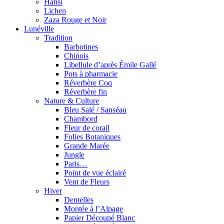
Hansi
Lichen
Zaza Rouge et Noir
Lunéville
Tradition
Barbotines
Chinois
Libellule d’après Émile Gallé
Pots à pharmacie
Réverbère Coq
Réverbère fin
Nature & Culture
Bleu Salé / Sanséau
Chambord
Fleur de corail
Folies Botaniques
Grande Marée
Jungle
Paris…
Point de vue éclairé
Vent de Fleurs
Hiver
Dentelles
Montée à l’Alpage
Papier Découpé Blanc