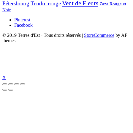
Vent de Fleurs
Pétersbourg
Tendre rouge
Zaza Rouge et
Noir
Pinterest
Facebook
© 2019 Terres d'Est - Tous droits réservés
|
StoreCommerce
by AF
themes.
X
üncel giriş
holiganbet güncel
holiganbet giriş
holiganbet
pulibet güncel gi