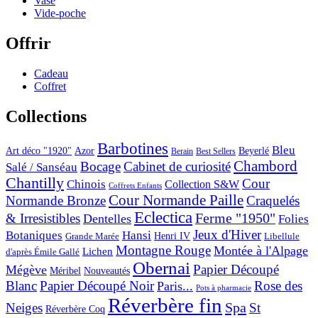
Vase
Vide-poche
Offrir
Cadeau
Coffret
Collections
Barbotines
Bleu
Art déco "1920"
Azor
Beyerlé
Berain
Best Sellers
Chambord
Bocage
Cabinet de curiosité
Salé / Sanséau
Chantilly
Cour
Chinois
Collection S&W
Coffrets Enfants
Cour Normande Paille
Normande Bronze
Craquelés
Eclectica
& Irresistibles
Ferme "1950"
Dentelles
Folies
Jeux d'Hiver
Botaniques
Hansi
Grande Marée
Henri IV
Libellule
Montagne Rouge
Montée à l'Alpage
Lichen
d'après Émile Gallé
Obernai
Papier Découpé
Mégève
Nouveautés
Méribel
Blanc
Papier Découpé Noir
Rose des
Paris...
Pots à pharmacie
Réverbère fin
Spa
Neiges
St
Réverbère Coq