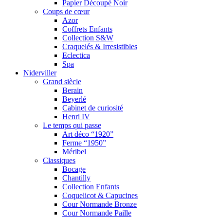
Papier Découpé Noir
Coups de cœur
Azor
Coffrets Enfants
Collection S&W
Craquelés & Irresistibles
Eclectica
Spa
Niderviller
Grand siècle
Berain
Beyerlé
Cabinet de curiosité
Henri IV
Le temps qui passe
Art déco “1920”
Ferme “1950”
Méribel
Classiques
Bocage
Chantilly
Collection Enfants
Coquelicot & Capucines
Cour Normande Bronze
Cour Normande Paille