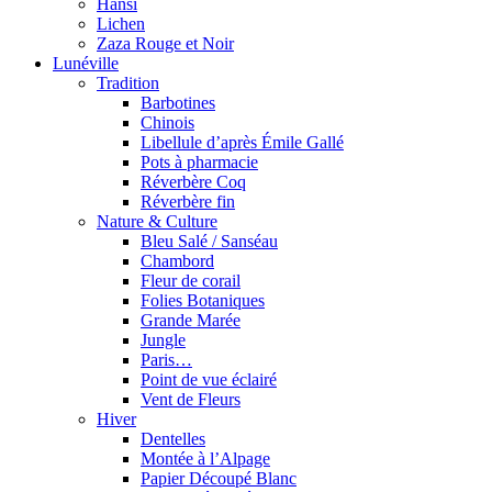
Hansi
Lichen
Zaza Rouge et Noir
Lunéville
Tradition
Barbotines
Chinois
Libellule d’après Émile Gallé
Pots à pharmacie
Réverbère Coq
Réverbère fin
Nature & Culture
Bleu Salé / Sanséau
Chambord
Fleur de corail
Folies Botaniques
Grande Marée
Jungle
Paris…
Point de vue éclairé
Vent de Fleurs
Hiver
Dentelles
Montée à l’Alpage
Papier Découpé Blanc