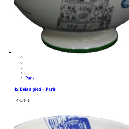
Paris...
4x Bols à pied – Paris
148,78
€