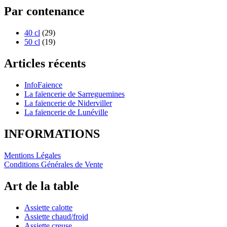
Par contenance
40 cl
(29)
50 cl
(19)
Articles récents
InfoFaience
La faïencerie de Sarreguemines
La faïencerie de Niderviller
La faïencerie de Lunéville
INFORMATIONS
Mentions Légales
Conditions Générales de Vente
Art de la table
Assiette calotte
Assiette chaud/froid
Assiette creuse