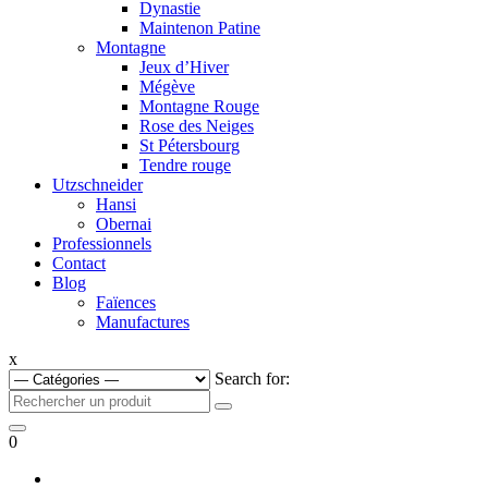
Dynastie
Maintenon Patine
Montagne
Jeux d’Hiver
Mégève
Montagne Rouge
Rose des Neiges
St Pétersbourg
Tendre rouge
Utzschneider
Hansi
Obernai
Professionnels
Contact
Blog
Faïences
Manufactures
x
Search for:
0