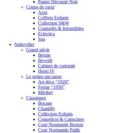
Papier Découpé Noir
Coups de cœur
Azor
Coffrets Enfants
Collection S&W
Craquelés & Irresistibles
Eclectica
Spa
Niderviller
Grand siècle
Berain
Beyerlé
Cabinet de curiosité
Henri IV
Le temps qui passe
Art déco “1920”
Ferme “1950”
Méribel
Classiques
Bocage
Chantilly
Collection Enfants
Coquelicot & Capucines
Cour Normande Bronze
Cour Normande Paille