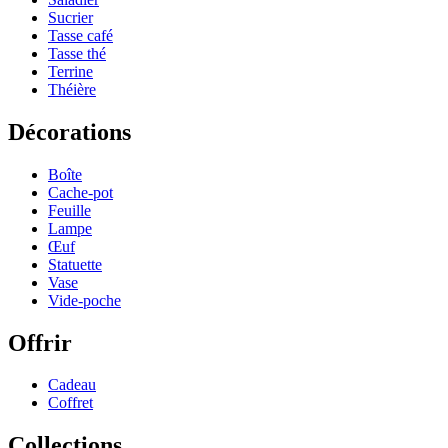
Sucrier
Tasse café
Tasse thé
Terrine
Théière
Décorations
Boîte
Cache-pot
Feuille
Lampe
Œuf
Statuette
Vase
Vide-poche
Offrir
Cadeau
Coffret
Collections