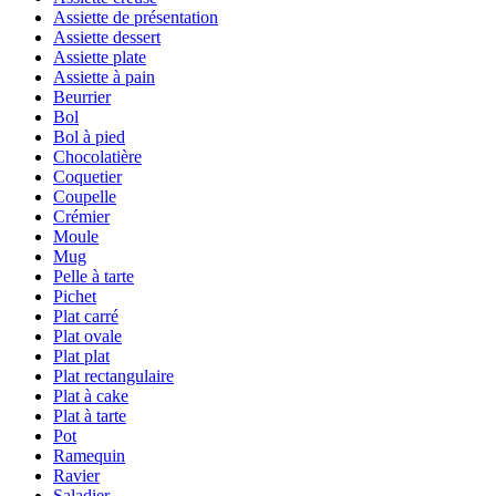
Assiette de présentation
Assiette dessert
Assiette plate
Assiette à pain
Beurrier
Bol
Bol à pied
Chocolatière
Coquetier
Coupelle
Crémier
Moule
Mug
Pelle à tarte
Pichet
Plat carré
Plat ovale
Plat plat
Plat rectangulaire
Plat à cake
Plat à tarte
Pot
Ramequin
Ravier
Saladier