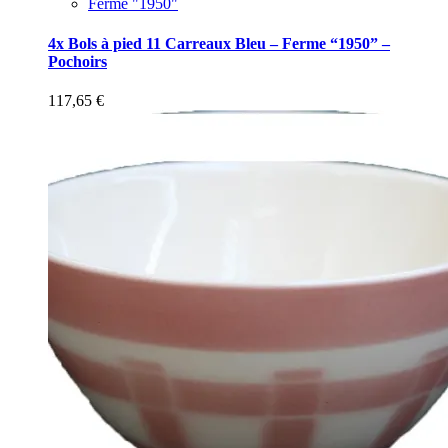
Ferme "1950"
4x Bols à pied 11 Carreaux Bleu – Ferme “1950” –
Pochoirs
117,65
€