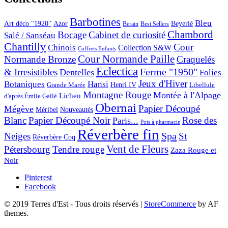
Barbotines
Bleu
Art déco "1920"
Azor
Beyerlé
Berain
Best Sellers
Chambord
Bocage
Cabinet de curiosité
Salé / Sanséau
Chantilly
Cour
Chinois
Collection S&W
Coffrets Enfants
Cour Normande Paille
Normande Bronze
Craquelés
Eclectica
& Irresistibles
Ferme "1950"
Dentelles
Folies
Jeux d'Hiver
Botaniques
Hansi
Grande Marée
Henri IV
Libellule
Montagne Rouge
Montée à l'Alpage
Lichen
d'après Émile Gallé
Obernai
Papier Découpé
Mégève
Nouveautés
Méribel
Blanc
Papier Découpé Noir
Rose des
Paris...
Pots à pharmacie
Réverbère fin
Spa
Neiges
St
Réverbère Coq
Vent de Fleurs
Pétersbourg
Tendre rouge
Zaza Rouge et
Noir
Pinterest
Facebook
© 2019 Terres d'Est - Tous droits réservés
|
StoreCommerce
by AF
themes.