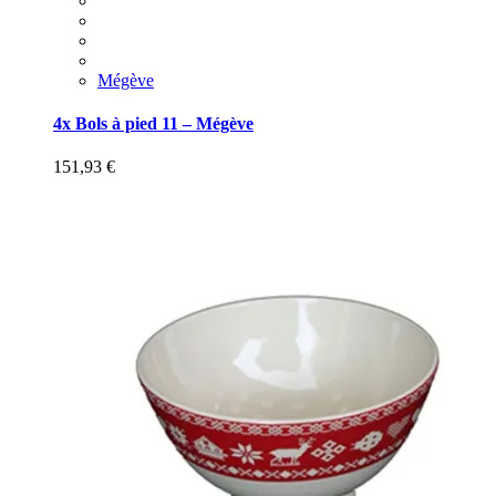
Mégève
4x Bols à pied 11 – Mégève
151,93
€