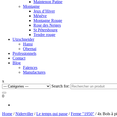
Maintenon Patine
Montagne
Jeux d’Hiver
Mégève
Montagne Rouge
Rose des Neiges
St Pétersbourg
Tendre rouge
Utzschneider
Hansi
Obernai
Professionnels
Contact
Blog
Faïences
Manufactures
x
Search for:
0
Home
/
Niderviller
/
Le temps qui passe
/
Ferme "1950"
/ 4x Bols à 