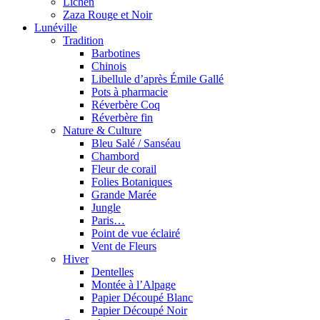
Lichen
Zaza Rouge et Noir
Lunéville
Tradition
Barbotines
Chinois
Libellule d’après Émile Gallé
Pots à pharmacie
Réverbère Coq
Réverbère fin
Nature & Culture
Bleu Salé / Sanséau
Chambord
Fleur de corail
Folies Botaniques
Grande Marée
Jungle
Paris…
Point de vue éclairé
Vent de Fleurs
Hiver
Dentelles
Montée à l’Alpage
Papier Découpé Blanc
Papier Découpé Noir