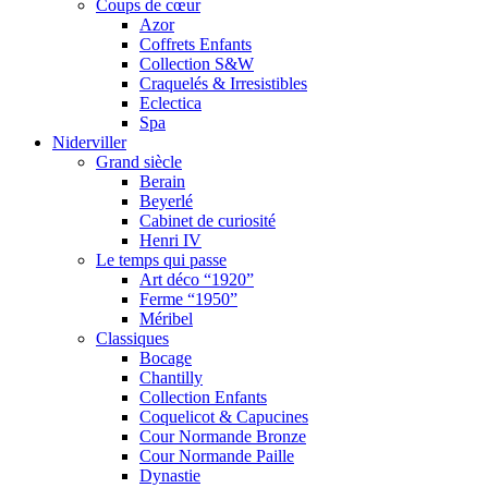
Coups de cœur
Azor
Coffrets Enfants
Collection S&W
Craquelés & Irresistibles
Eclectica
Spa
Niderviller
Grand siècle
Berain
Beyerlé
Cabinet de curiosité
Henri IV
Le temps qui passe
Art déco “1920”
Ferme “1950”
Méribel
Classiques
Bocage
Chantilly
Collection Enfants
Coquelicot & Capucines
Cour Normande Bronze
Cour Normande Paille
Dynastie