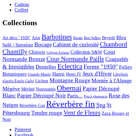
Cadeau
Coffret
Collections
Barbotines
Bleu
Art déco "1920"
Azor
Beyerlé
Berain
Best Sellers
Chambord
Bocage
Cabinet de curiosité
Salé / Sanséau
Chantilly
Cour
Chinois
Collection S&W
Coffrets Enfants
Cour Normande Paille
Normande Bronze
Craquelés
Eclectica
& Irresistibles
Ferme "1950"
Dentelles
Folies
Jeux d'Hiver
Botaniques
Hansi
Grande Marée
Henri IV
Libellule
Montagne Rouge
Montée à l'Alpage
Lichen
d'après Émile Gallé
Obernai
Papier Découpé
Mégève
Nouveautés
Méribel
Blanc
Papier Découpé Noir
Rose des
Paris...
Pots à pharmacie
Réverbère fin
Spa
Neiges
St
Réverbère Coq
Vent de Fleurs
Pétersbourg
Tendre rouge
Zaza Rouge et
Noir
Pinterest
Facebook