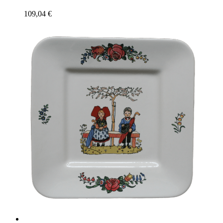
109,04
€