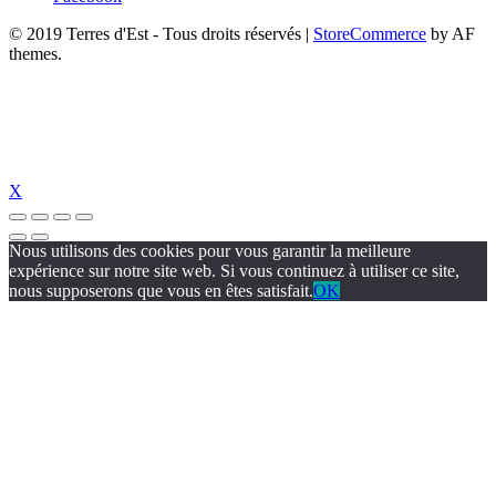
© 2019 Terres d'Est - Tous droits réservés
|
StoreCommerce
by AF
themes.
X
Nous utilisons des cookies pour vous garantir la meilleure
expérience sur notre site web. Si vous continuez à utiliser ce site,
nous supposerons que vous en êtes satisfait.
OK
ojobet güncel
jojobet giriş
jojobet
holiganbet güncel giriş
holiganbet günce