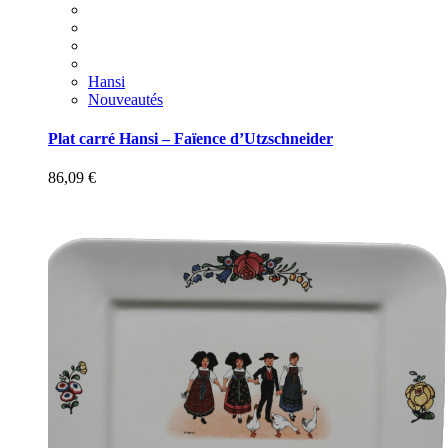
Hansi
Nouveautés
Plat carré Hansi – Faïence d’Utzschneider
86,09
€