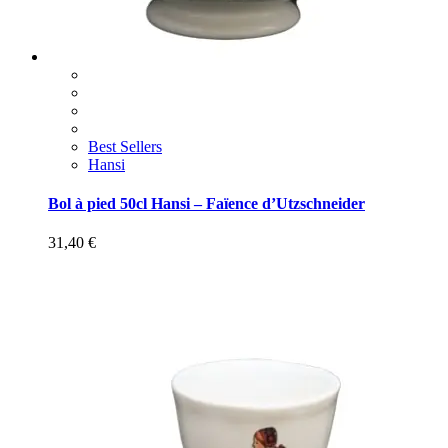
Best Sellers
Hansi
Bol à pied 50cl Hansi – Faïence d’Utzschneider
31,40
€