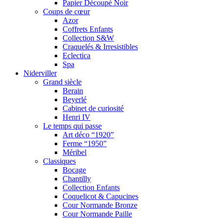
Papier Découpé Noir
Coups de cœur
Azor
Coffrets Enfants
Collection S&W
Craquelés & Irresistibles
Eclectica
Spa
Niderviller
Grand siècle
Berain
Beyerlé
Cabinet de curiosité
Henri IV
Le temps qui passe
Art déco “1920”
Ferme “1950”
Méribel
Classiques
Bocage
Chantilly
Collection Enfants
Coquelicot & Capucines
Cour Normande Bronze
Cour Normande Paille