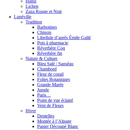
Hansi
Lichen
Zaza Rouge et Noir
Lunéville
Tradition
Barbotines
Chinois
Libellule d’après Émile Gallé
Pots à pharmacie
Réverbère Coq
Réverbère fin
Nature & Culture
Bleu Salé / Sanséau
Chambord
Fleur de corail
Folies Botaniques
Grande Marée
Jungle
Paris…
Point de vue éclairé
Vent de Fleurs
Hiver
Dentelles
Montée à l’Alpage
Papier Découpé Blanc