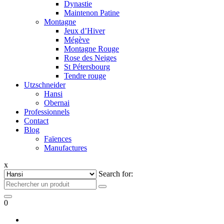
Dynastie
Maintenon Patine
Montagne
Jeux d’Hiver
Mégève
Montagne Rouge
Rose des Neiges
St Pétersbourg
Tendre rouge
Utzschneider
Hansi
Obernai
Professionnels
Contact
Blog
Faïences
Manufactures
x
Search for:
0