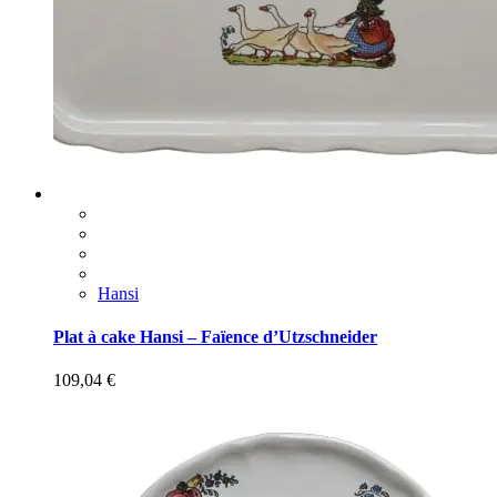
Hansi
Plat à cake Hansi – Faïence d’Utzschneider
109,04
€