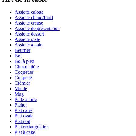
Assiette calotte
Assiette chaud/froid
Assiette creuse
Assiette de présentation
Assiette dessert
Assiette plate
Assiette à pain
Beurrier
Bol
Bol à pied
Chocolatière
Coquetier
Coupelle
Crémier
Moule
Mug
Pelle à tarte
Pichet
Plat carré
Plat ovale
Plat plat
Plat rectangulaire
Plat à cake