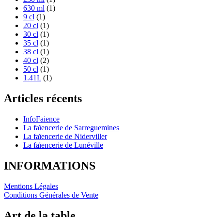
630 ml
(1)
9 cl
(1)
20 cl
(1)
30 cl
(1)
35 cl
(1)
38 cl
(1)
40 cl
(2)
50 cl
(1)
1.41L
(1)
Articles récents
InfoFaience
La faïencerie de Sarreguemines
La faïencerie de Niderviller
La faïencerie de Lunéville
INFORMATIONS
Mentions Légales
Conditions Générales de Vente
Art de la table