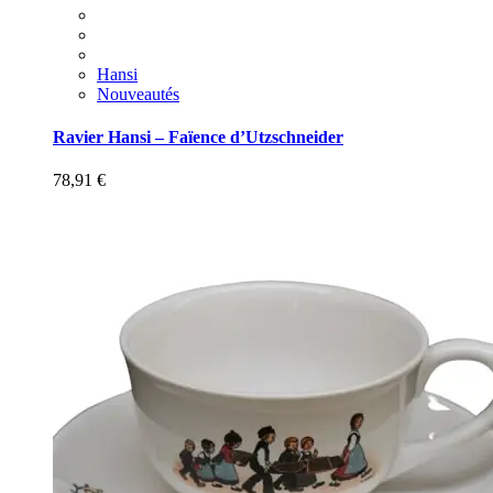
Hansi
Nouveautés
Ravier Hansi – Faïence d’Utzschneider
78,91
€