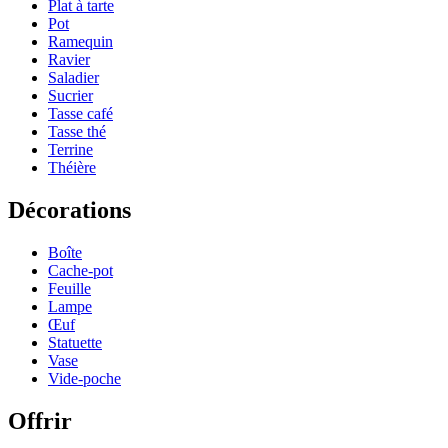
Plat à tarte
Pot
Ramequin
Ravier
Saladier
Sucrier
Tasse café
Tasse thé
Terrine
Théière
Décorations
Boîte
Cache-pot
Feuille
Lampe
Œuf
Statuette
Vase
Vide-poche
Offrir