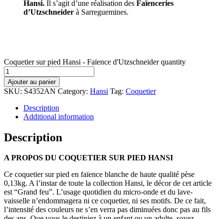
Hansi.
Il s’agit d’une réalisation des
Faïenceries
d’Utzschneider
à Sarreguemines.
Coquetier sur pied Hansi - Faïence d'Utzschneider quantity
Ajouter au panier
SKU:
S4352AN
Category:
Hansi
Tag:
Coquetier
Description
Additional information
Description
A PROPOS DU COQUETIER SUR PIED HANSI
Ce coquetier sur pied en faïence blanche de haute qualité pèse
0,13kg. A l’instar de toute la collection Hansi, le décor de cet article
est “Grand feu”. L’usage quotidien du micro-onde et du lave-
vaisselle n’endommagera ni ce coquetier, ni ses motifs. De ce fait,
l’intensité des couleurs ne s’en verra pas diminuées donc pas au fils
des ans. Que vous le destiniez à un enfant ou un adulte, soyez