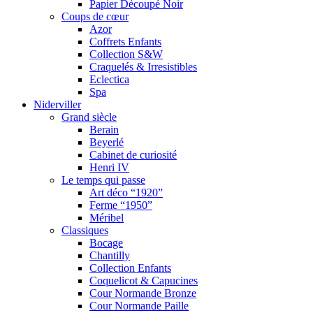
Papier Découpé Noir
Coups de cœur
Azor
Coffrets Enfants
Collection S&W
Craquelés & Irresistibles
Eclectica
Spa
Niderviller
Grand siècle
Berain
Beyerlé
Cabinet de curiosité
Henri IV
Le temps qui passe
Art déco “1920”
Ferme “1950”
Méribel
Classiques
Bocage
Chantilly
Collection Enfants
Coquelicot & Capucines
Cour Normande Bronze
Cour Normande Paille