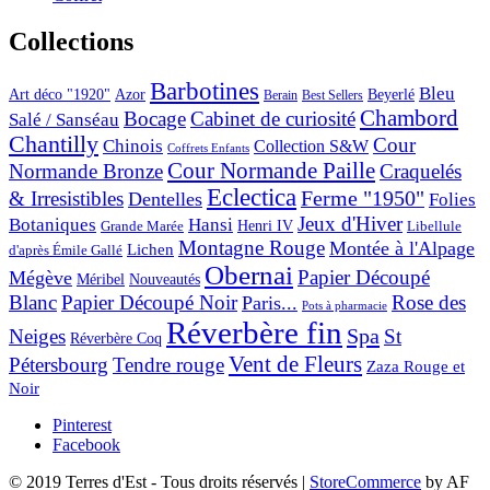
Collections
Barbotines
Bleu
Art déco "1920"
Azor
Beyerlé
Berain
Best Sellers
Chambord
Bocage
Cabinet de curiosité
Salé / Sanséau
Chantilly
Cour
Chinois
Collection S&W
Coffrets Enfants
Cour Normande Paille
Normande Bronze
Craquelés
Eclectica
& Irresistibles
Ferme "1950"
Dentelles
Folies
Jeux d'Hiver
Botaniques
Hansi
Grande Marée
Henri IV
Libellule
Montagne Rouge
Montée à l'Alpage
Lichen
d'après Émile Gallé
Obernai
Papier Découpé
Mégève
Nouveautés
Méribel
Blanc
Papier Découpé Noir
Rose des
Paris...
Pots à pharmacie
Réverbère fin
Spa
Neiges
St
Réverbère Coq
Vent de Fleurs
Pétersbourg
Tendre rouge
Zaza Rouge et
Noir
Pinterest
Facebook
© 2019 Terres d'Est - Tous droits réservés
|
StoreCommerce
by AF