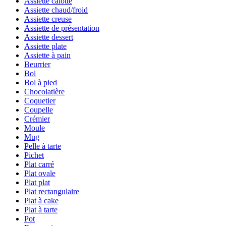
Assiette calotte
Assiette chaud/froid
Assiette creuse
Assiette de présentation
Assiette dessert
Assiette plate
Assiette à pain
Beurrier
Bol
Bol à pied
Chocolatière
Coquetier
Coupelle
Crémier
Moule
Mug
Pelle à tarte
Pichet
Plat carré
Plat ovale
Plat plat
Plat rectangulaire
Plat à cake
Plat à tarte
Pot