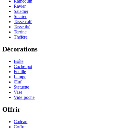
Ramequin
Ravier
Saladier
Sucrier
Tasse café
Tasse thé
Terrine
Théière
Décorations
Boîte
Cache-pot
Feuille
Lampe
Œuf
Statuette
Vase
Vide-poche
Offrir
Cadeau
Coffret