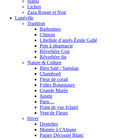
Hansi
Lichen
Zaza Rouge et Noir
Lunéville
Tradition
Barbotines
Chinois
Libellule d’après Émile Gallé
Pots à pharmacie
Réverbère Coq
Réverbère fin
Nature & Culture
Bleu Salé / Sanséau
Chambord
Fleur de corail
Folies Botaniques
Grande Marée
Jungle
Paris…
Point de vue éclairé
Vent de Fleurs
Hiver
Dentelles
Montée à l’Alpage
Papier Découpé Blanc