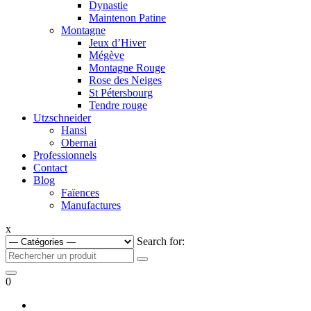
Dynastie
Maintenon Patine
Montagne
Jeux d’Hiver
Mégève
Montagne Rouge
Rose des Neiges
St Pétersbourg
Tendre rouge
Utzschneider
Hansi
Obernai
Professionnels
Contact
Blog
Faïences
Manufactures
x
Search for:
0