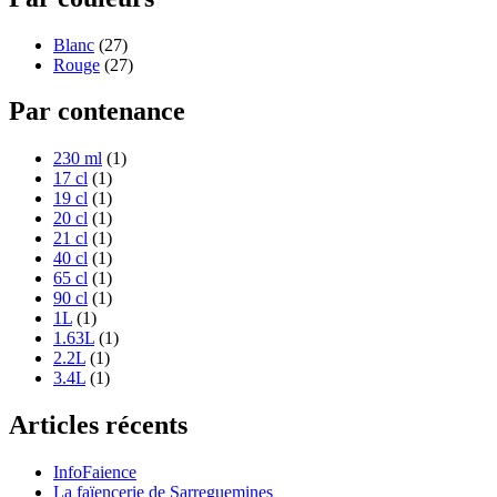
Blanc
(27)
Rouge
(27)
Par contenance
230 ml
(1)
17 cl
(1)
19 cl
(1)
20 cl
(1)
21 cl
(1)
40 cl
(1)
65 cl
(1)
90 cl
(1)
1L
(1)
1.63L
(1)
2.2L
(1)
3.4L
(1)
Articles récents
InfoFaience
La faïencerie de Sarreguemines