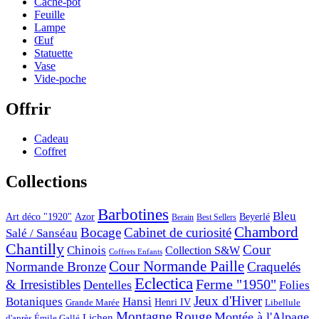
Cache-pot
Feuille
Lampe
Œuf
Statuette
Vase
Vide-poche
Offrir
Cadeau
Coffret
Collections
Barbotines
Bleu
Art déco "1920"
Azor
Beyerlé
Berain
Best Sellers
Chambord
Bocage
Cabinet de curiosité
Salé / Sanséau
Chantilly
Cour
Chinois
Collection S&W
Coffrets Enfants
Cour Normande Paille
Normande Bronze
Craquelés
Eclectica
& Irresistibles
Ferme "1950"
Dentelles
Folies
Jeux d'Hiver
Botaniques
Hansi
Grande Marée
Henri IV
Libellule
Montagne Rouge
Montée à l'Alpage
Lichen
d'après Émile Gallé