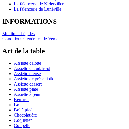
La faïencerie de Niderviller
La faïencerie de Lunéville
INFORMATIONS
Mentions Légales
Conditions Générales de Vente
Art de la table
Assiette calotte
Assiette chaud/froid
Assiette creuse
Assiette de présentation
Assiette dessert
Assiette plate
Assiette à pain
Beurrier
Bol
Bol à pied
Chocolatière
Coquetier
Coupelle