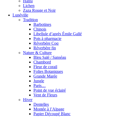
Hansi
Lichen
Zaza Rouge et Noir
Lunéville
Tradition
Barbotines
Chinois
Libellule d’après Émile Gallé
Pots à pharmacie
Réverbère Coq
Réverbère fin
Nature & Culture
Bleu Salé / Sanséau
Chambord
Fleur de corail
Folies Botaniques
Grande Marée
Jungle
Paris…
Point de vue éclairé
Vent de Fleurs
Hiver
Dentelles
Montée à l’Alpage
Papier Découpé Blanc