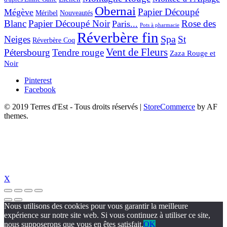
Obernai
Papier Découpé
Mégève
Nouveautés
Méribel
Blanc
Papier Découpé Noir
Rose des
Paris...
Pots à pharmacie
Réverbère fin
Spa
Neiges
St
Réverbère Coq
Vent de Fleurs
Pétersbourg
Tendre rouge
Zaza Rouge et
Noir
Pinterest
Facebook
© 2019 Terres d'Est - Tous droits réservés
|
StoreCommerce
by AF
themes.
X
Nous utilisons des cookies pour vous garantir la meilleure
expérience sur notre site web. Si vous continuez à utiliser ce site,
nous supposerons que vous en êtes satisfait.
OK