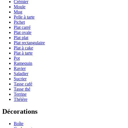
Crémier
Moule
Mug
Pelle à tarte
Pichet
Plat carré
Plat ovale
Plat plat
Plat rectangulaire
Plat à cake
Plat à tarte
Pot
Ramequin
Ravier
Saladier
Sucrier
Tasse café
Tasse thé
Terrine
Théière
Décorations
Boîte