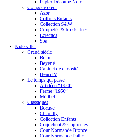
Papier Découpé Noir
Coups de cœur
Azor
Coffrets Enfants
Collection S&W
Craquelés & Irresistibles
Eclectica
Spa
Niderviller
Grand siècle
Berain
Beyerlé
Cabinet de curiosité
Henri IV
Le temps qui passe
Art déco “1920”
Ferme “1950”
Méribel
Classiques
Bocage
Chantilly
Collection Enfants
Coquelicot & Capucines
Cour Normande Bronze
Cour Normande Paille