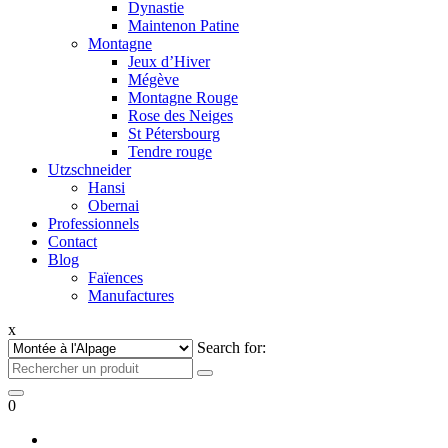
Dynastie
Maintenon Patine
Montagne
Jeux d’Hiver
Mégève
Montagne Rouge
Rose des Neiges
St Pétersbourg
Tendre rouge
Utzschneider
Hansi
Obernai
Professionnels
Contact
Blog
Faïences
Manufactures
x
Search for:
0