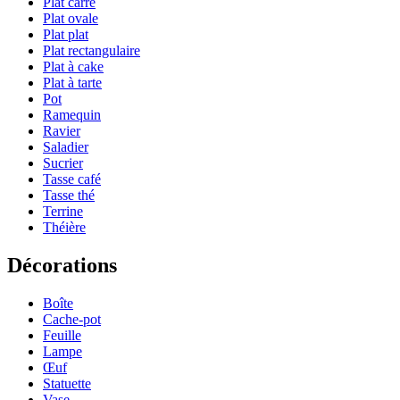
Plat carré
Plat ovale
Plat plat
Plat rectangulaire
Plat à cake
Plat à tarte
Pot
Ramequin
Ravier
Saladier
Sucrier
Tasse café
Tasse thé
Terrine
Théière
Décorations
Boîte
Cache-pot
Feuille
Lampe
Œuf
Statuette
Vase