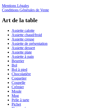
Mentions Légales
Conditions Générales de Vente
Art de la table
Assiette calotte
Assiette chaud/froid
Assiette creuse
Assiette de présentation
Assiette dessert
Assiette plate
Assiette à pain
Beurrier
Bol
Bol à pied
Chocolatière
Coquetier
Coupelle
Crémier
Moule
Mug
Pelle à tarte
Pichet