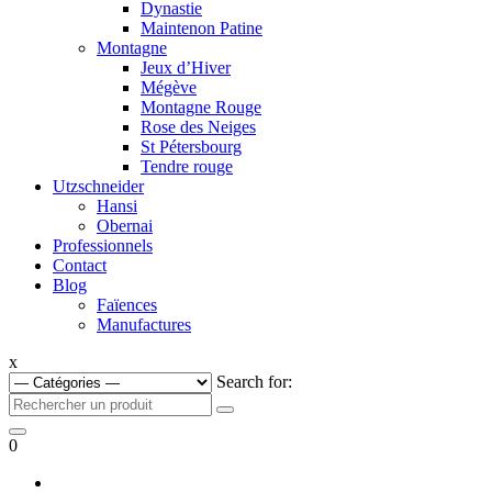
Dynastie
Maintenon Patine
Montagne
Jeux d’Hiver
Mégève
Montagne Rouge
Rose des Neiges
St Pétersbourg
Tendre rouge
Utzschneider
Hansi
Obernai
Professionnels
Contact
Blog
Faïences
Manufactures
x
Search for:
0