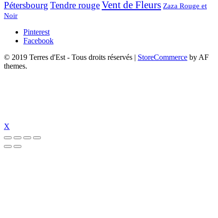
Vent de Fleurs
Pétersbourg
Tendre rouge
Zaza Rouge et
Noir
Pinterest
Facebook
© 2019 Terres d'Est - Tous droits réservés
|
StoreCommerce
by AF
themes.
X
üncel giriş
holiganbet güncel
holiganbet giriş
holiganbet
pulibet güncel gir