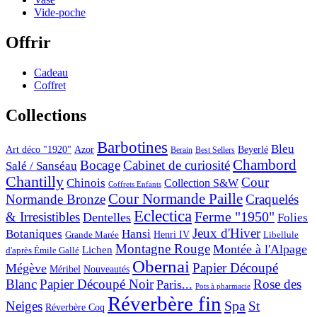
Vide-poche
Offrir
Cadeau
Coffret
Collections
Barbotines
Bleu
Art déco "1920"
Azor
Beyerlé
Berain
Best Sellers
Chambord
Bocage
Cabinet de curiosité
Salé / Sanséau
Chantilly
Cour
Chinois
Collection S&W
Coffrets Enfants
Cour Normande Paille
Normande Bronze
Craquelés
Eclectica
& Irresistibles
Ferme "1950"
Dentelles
Folies
Jeux d'Hiver
Botaniques
Hansi
Grande Marée
Henri IV
Libellule
Montagne Rouge
Montée à l'Alpage
Lichen
d'après Émile Gallé
Obernai
Papier Découpé
Mégève
Nouveautés
Méribel
Blanc
Papier Découpé Noir
Rose des
Paris...
Pots à pharmacie
Réverbère fin
Spa
Neiges
St
Réverbère Coq