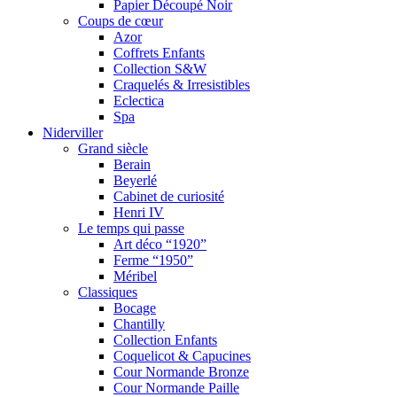
Papier Découpé Noir
Coups de cœur
Azor
Coffrets Enfants
Collection S&W
Craquelés & Irresistibles
Eclectica
Spa
Niderviller
Grand siècle
Berain
Beyerlé
Cabinet de curiosité
Henri IV
Le temps qui passe
Art déco “1920”
Ferme “1950”
Méribel
Classiques
Bocage
Chantilly
Collection Enfants
Coquelicot & Capucines
Cour Normande Bronze
Cour Normande Paille