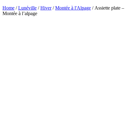
Home
/
Lunéville
/
Hiver
/
Montée à l'Alpage
/ Assiette plate –
Montée à l’alpage