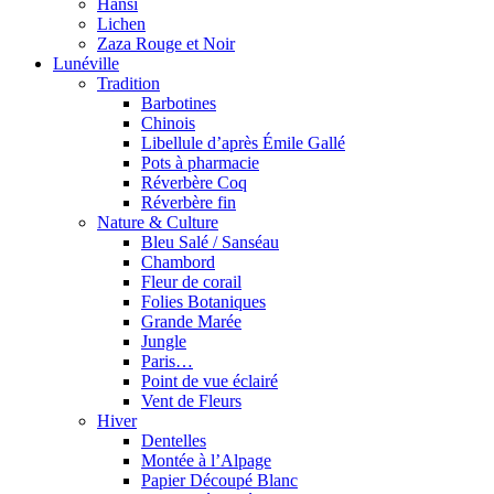
Hansi
Lichen
Zaza Rouge et Noir
Lunéville
Tradition
Barbotines
Chinois
Libellule d’après Émile Gallé
Pots à pharmacie
Réverbère Coq
Réverbère fin
Nature & Culture
Bleu Salé / Sanséau
Chambord
Fleur de corail
Folies Botaniques
Grande Marée
Jungle
Paris…
Point de vue éclairé
Vent de Fleurs
Hiver
Dentelles
Montée à l’Alpage
Papier Découpé Blanc