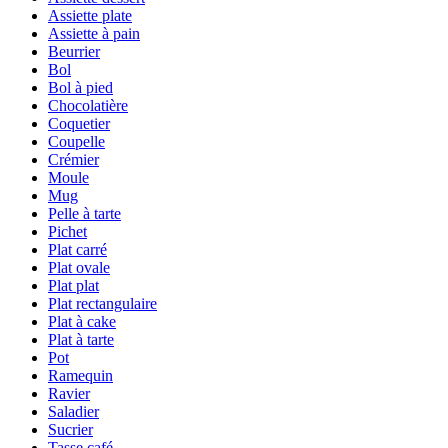
Assiette plate
Assiette à pain
Beurrier
Bol
Bol à pied
Chocolatière
Coquetier
Coupelle
Crémier
Moule
Mug
Pelle à tarte
Pichet
Plat carré
Plat ovale
Plat plat
Plat rectangulaire
Plat à cake
Plat à tarte
Pot
Ramequin
Ravier
Saladier
Sucrier
Tasse café