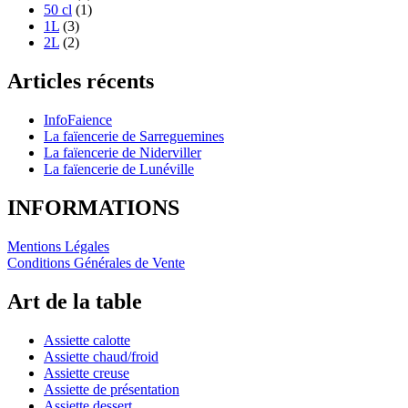
50 cl
(1)
1L
(3)
2L
(2)
Articles récents
InfoFaience
La faïencerie de Sarreguemines
La faïencerie de Niderviller
La faïencerie de Lunéville
INFORMATIONS
Mentions Légales
Conditions Générales de Vente
Art de la table
Assiette calotte
Assiette chaud/froid
Assiette creuse
Assiette de présentation
Assiette dessert