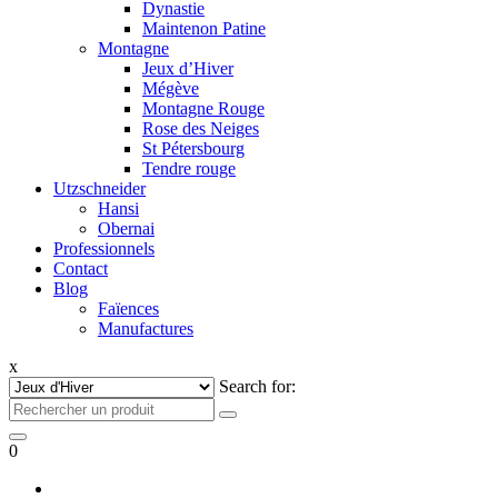
Dynastie
Maintenon Patine
Montagne
Jeux d’Hiver
Mégève
Montagne Rouge
Rose des Neiges
St Pétersbourg
Tendre rouge
Utzschneider
Hansi
Obernai
Professionnels
Contact
Blog
Faïences
Manufactures
x
Search for:
0