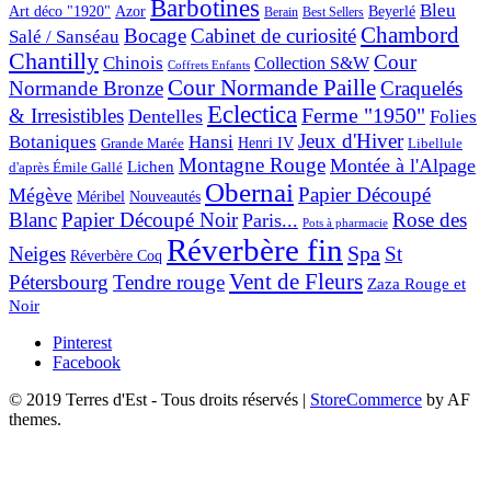
Barbotines
Bleu
Art déco "1920"
Azor
Beyerlé
Berain
Best Sellers
Chambord
Bocage
Cabinet de curiosité
Salé / Sanséau
Chantilly
Cour
Chinois
Collection S&W
Coffrets Enfants
Cour Normande Paille
Normande Bronze
Craquelés
Eclectica
& Irresistibles
Ferme "1950"
Dentelles
Folies
Jeux d'Hiver
Botaniques
Hansi
Grande Marée
Henri IV
Libellule
Montagne Rouge
Montée à l'Alpage
Lichen
d'après Émile Gallé
Obernai
Papier Découpé
Mégève
Nouveautés
Méribel
Blanc
Papier Découpé Noir
Rose des
Paris...
Pots à pharmacie
Réverbère fin
Spa
Neiges
St
Réverbère Coq
Vent de Fleurs
Pétersbourg
Tendre rouge
Zaza Rouge et
Noir
Pinterest
Facebook
© 2019 Terres d'Est - Tous droits réservés
|
StoreCommerce
by AF
themes.