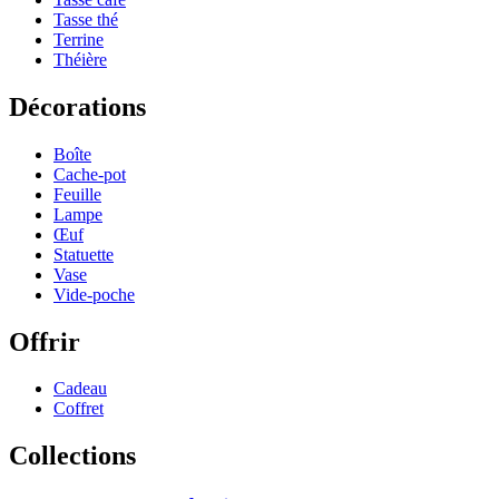
Tasse thé
Terrine
Théière
Décorations
Boîte
Cache-pot
Feuille
Lampe
Œuf
Statuette
Vase
Vide-poche
Offrir
Cadeau
Coffret
Collections