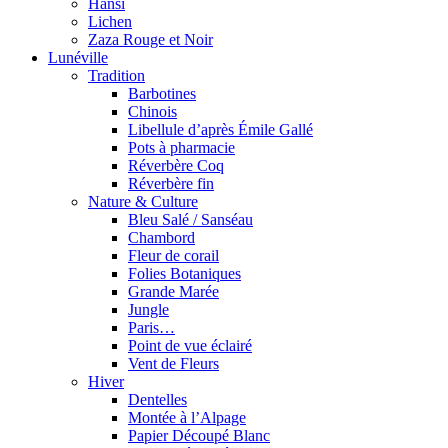
Hansi
Lichen
Zaza Rouge et Noir
Lunéville
Tradition
Barbotines
Chinois
Libellule d’après Émile Gallé
Pots à pharmacie
Réverbère Coq
Réverbère fin
Nature & Culture
Bleu Salé / Sanséau
Chambord
Fleur de corail
Folies Botaniques
Grande Marée
Jungle
Paris…
Point de vue éclairé
Vent de Fleurs
Hiver
Dentelles
Montée à l’Alpage
Papier Découpé Blanc