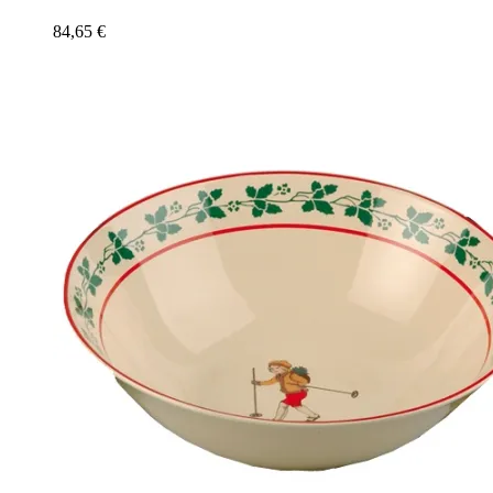
84,65
€