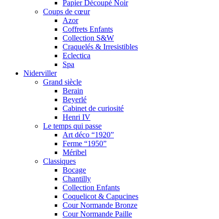
Papier Découpé Noir
Coups de cœur
Azor
Coffrets Enfants
Collection S&W
Craquelés & Irresistibles
Eclectica
Spa
Niderviller
Grand siècle
Berain
Beyerlé
Cabinet de curiosité
Henri IV
Le temps qui passe
Art déco “1920”
Ferme “1950”
Méribel
Classiques
Bocage
Chantilly
Collection Enfants
Coquelicot & Capucines
Cour Normande Bronze
Cour Normande Paille