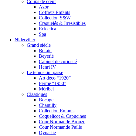
Coups de cœur
Azor
Coffrets Enfants
Collection S&W
Craquelés & Irresistibles
Eclectica
Spa
Niderviller
Grand siècle
Berain
Beyerlé
Cabinet de curiosité
Henri IV
Le temps qui passe
Art déco “1920”
Ferme “1950”
Méribel
Classiques
Bocage
Chantilly
Collection Enfants
Coquelicot & Capucines
Cour Normande Bronze
Cour Normande Paille
Dynastie