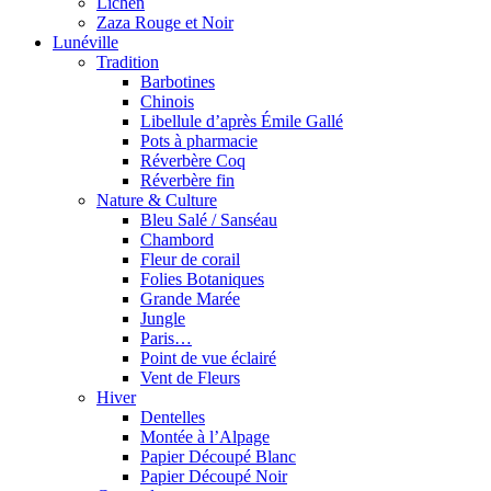
Lichen
Zaza Rouge et Noir
Lunéville
Tradition
Barbotines
Chinois
Libellule d’après Émile Gallé
Pots à pharmacie
Réverbère Coq
Réverbère fin
Nature & Culture
Bleu Salé / Sanséau
Chambord
Fleur de corail
Folies Botaniques
Grande Marée
Jungle
Paris…
Point de vue éclairé
Vent de Fleurs
Hiver
Dentelles
Montée à l’Alpage
Papier Découpé Blanc
Papier Découpé Noir