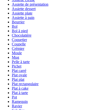
Assiette de présentation
Assiette dessert
Assiette plate
Assiette à pain
Beurrier
Bol
Bol à pied
Chocolatière
Coquetier
Coupelle
Crémier
Moule
Mug
Pelle à tarte
Pichet
Plat carré
Plat ovale
Plat plat
Plat rectangulaire
Plat à cake
Plat à tarte
Pot
Ramequin
Ravier