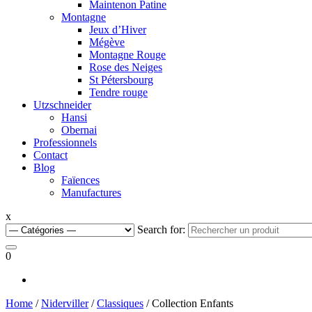
Maintenon Patine
Montagne
Jeux d’Hiver
Mégève
Montagne Rouge
Rose des Neiges
St Pétersbourg
Tendre rouge
Utzschneider
Hansi
Obernai
Professionnels
Contact
Blog
Faïences
Manufactures
x
Search for:
0
Home
/
Niderviller
/
Classiques
/ Collection Enfants