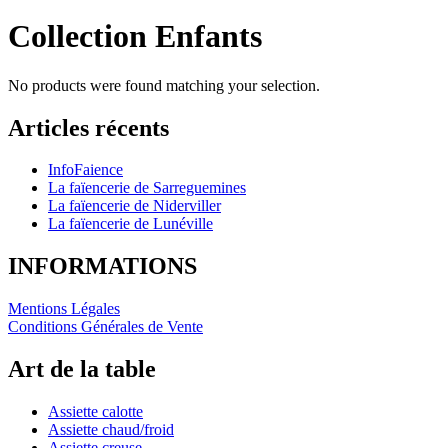
Collection Enfants
No products were found matching your selection.
Articles récents
InfoFaience
La faïencerie de Sarreguemines
La faïencerie de Niderviller
La faïencerie de Lunéville
INFORMATIONS
Mentions Légales
Conditions Générales de Vente
Art de la table
Assiette calotte
Assiette chaud/froid
Assiette creuse