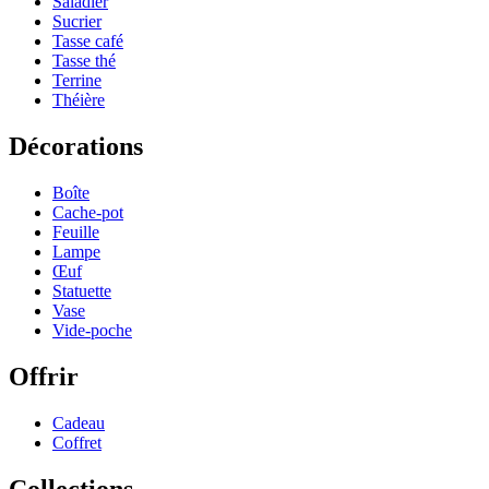
Saladier
Sucrier
Tasse café
Tasse thé
Terrine
Théière
Décorations
Boîte
Cache-pot
Feuille
Lampe
Œuf
Statuette
Vase
Vide-poche
Offrir
Cadeau
Coffret
Collections