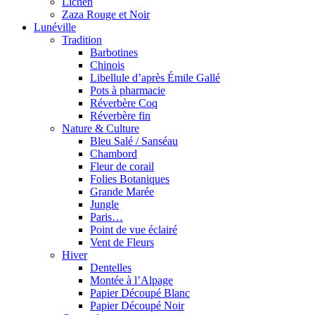
Lichen
Zaza Rouge et Noir
Lunéville
Tradition
Barbotines
Chinois
Libellule d’après Émile Gallé
Pots à pharmacie
Réverbère Coq
Réverbère fin
Nature & Culture
Bleu Salé / Sanséau
Chambord
Fleur de corail
Folies Botaniques
Grande Marée
Jungle
Paris…
Point de vue éclairé
Vent de Fleurs
Hiver
Dentelles
Montée à l’Alpage
Papier Découpé Blanc
Papier Découpé Noir