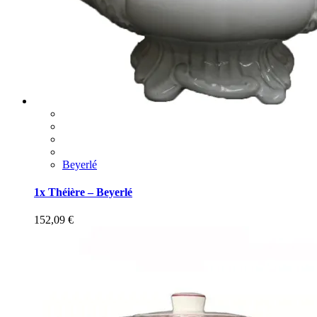
Beyerlé
1x Théière – Beyerlé
152,09
€