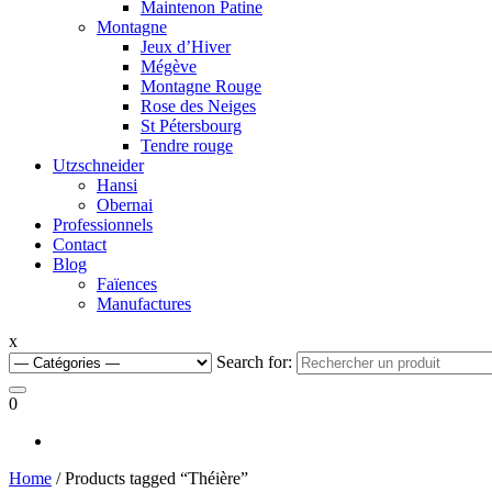
Maintenon Patine
Montagne
Jeux d’Hiver
Mégève
Montagne Rouge
Rose des Neiges
St Pétersbourg
Tendre rouge
Utzschneider
Hansi
Obernai
Professionnels
Contact
Blog
Faïences
Manufactures
x
Search for:
0
Home
/ Products tagged “Théière”