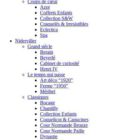
Coups de cœur
Azor
Coffrets Enfants
Collection S&W
Craquelés & Irresistibles
Eclectica
Spa
Niderviller
Grand siècle
Berain
Beyerlé
Cabinet de curiosité
Henri IV
Le temps qui passe
Art déco “1920”
Ferme “1950”
Méribel
Classiques
Bocage
Chantilly
Collection Enfants
Coquelicot & Capucines
Cour Normande Bronze
Cour Normande Paille
Dynastie