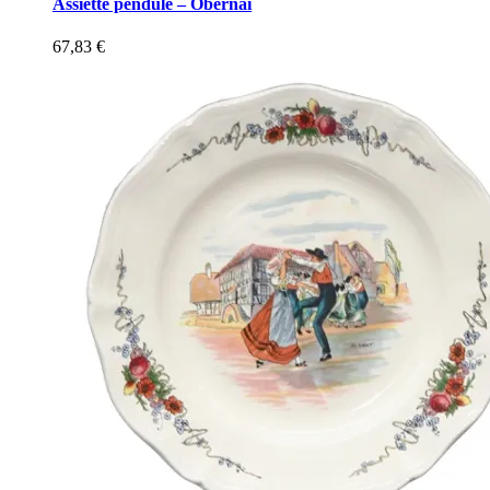
Assiette pendule – Obernai
67,83
€