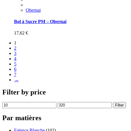
Obernai
Bol à Sucre PM – Obernai
17,62
€
1
2
3
4
5
6
7
→
Filter by price
Filter
Par matières
Faïence Blanche
(102)