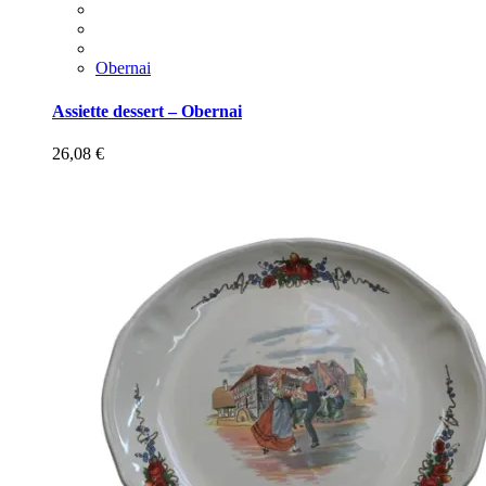
Obernai
Assiette dessert – Obernai
26,08
€