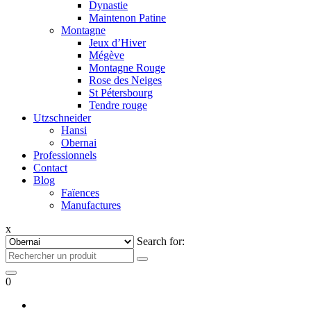
Dynastie
Maintenon Patine
Montagne
Jeux d’Hiver
Mégève
Montagne Rouge
Rose des Neiges
St Pétersbourg
Tendre rouge
Utzschneider
Hansi
Obernai
Professionnels
Contact
Blog
Faïences
Manufactures
x
Search for:
0