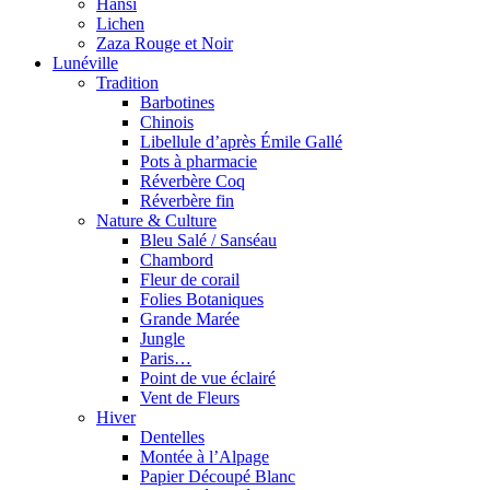
Hansi
Lichen
Zaza Rouge et Noir
Lunéville
Tradition
Barbotines
Chinois
Libellule d’après Émile Gallé
Pots à pharmacie
Réverbère Coq
Réverbère fin
Nature & Culture
Bleu Salé / Sanséau
Chambord
Fleur de corail
Folies Botaniques
Grande Marée
Jungle
Paris…
Point de vue éclairé
Vent de Fleurs
Hiver
Dentelles
Montée à l’Alpage
Papier Découpé Blanc