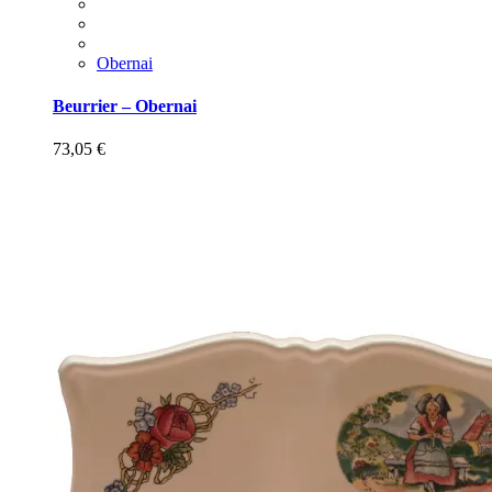
Obernai
Beurrier – Obernai
73,05
€