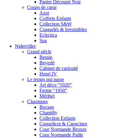
Papier Découpé Noir
Coups de cœur
Azor
Coffrets Enfants
Collection S&W
Craquelés & Irresistibles
Eclectica
Spa
Niderviller
Grand siècle
Berain
Beyerlé
Cabinet de curiosité
Henri IV
Le temps qui passe
Art déco “1920”
Ferme “1950”
Méribel
Classiques
Bocage
Chantilly
Collection Enfants
Coquelicot & Capucines
Cour Normande Bronze
Cour Normande Paille