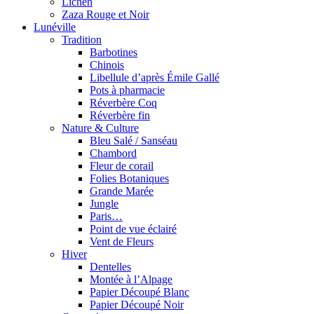
Lichen
Zaza Rouge et Noir
Lunéville
Tradition
Barbotines
Chinois
Libellule d’après Émile Gallé
Pots à pharmacie
Réverbère Coq
Réverbère fin
Nature & Culture
Bleu Salé / Sanséau
Chambord
Fleur de corail
Folies Botaniques
Grande Marée
Jungle
Paris…
Point de vue éclairé
Vent de Fleurs
Hiver
Dentelles
Montée à l’Alpage
Papier Découpé Blanc
Papier Découpé Noir