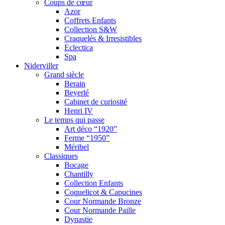
Coups de cœur
Azor
Coffrets Enfants
Collection S&W
Craquelés & Irresistibles
Eclectica
Spa
Niderviller
Grand siècle
Berain
Beyerlé
Cabinet de curiosité
Henri IV
Le temps qui passe
Art déco “1920”
Ferme “1950”
Méribel
Classiques
Bocage
Chantilly
Collection Enfants
Coquelicot & Capucines
Cour Normande Bronze
Cour Normande Paille
Dynastie