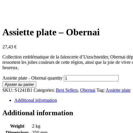
Assiette plate – Obernai
27,43
€
Collection emblématique de la faïencerie d’Utzschneider, Obernai dépe
ressortent les jolies couleurs de cette région, ainsi que la joie de vi
heureux.
Assiette plate - Obernai quantity
Ajouter au panier
SKU:
S1241B1
Categories:
Best Sellers
,
Obernai
Tag:
Assiette plate
Additional information
Additional information
Weight
2 kg
Dimensions
250 mm