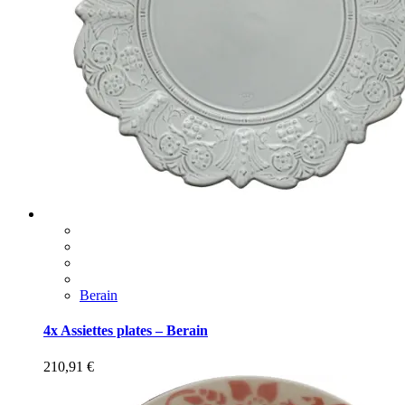
Berain
4x Assiettes plates – Berain
210,91
€