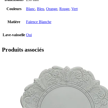
Couleurs
Blanc
,
Bleu
,
Orange
,
Rouge
,
Vert
Matière
Faïence Blanche
Lave-vaisselle
Oui
Produits associés