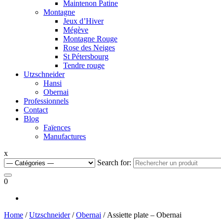
Maintenon Patine
Montagne
Jeux d’Hiver
Mégève
Montagne Rouge
Rose des Neiges
St Pétersbourg
Tendre rouge
Utzschneider
Hansi
Obernai
Professionnels
Contact
Blog
Faïences
Manufactures
x
Search for:
0
Home
/
Utzschneider
/
Obernai
/ Assiette plate – Obernai