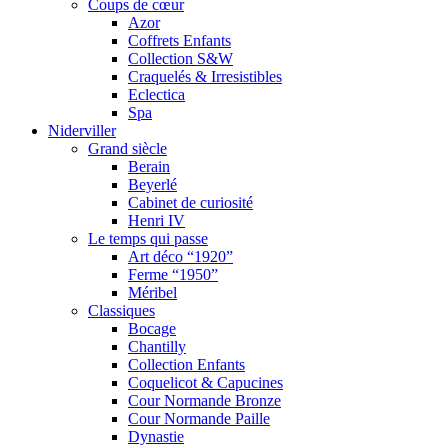
Coups de cœur
Azor
Coffrets Enfants
Collection S&W
Craquelés & Irresistibles
Eclectica
Spa
Niderviller
Grand siècle
Berain
Beyerlé
Cabinet de curiosité
Henri IV
Le temps qui passe
Art déco “1920”
Ferme “1950”
Méribel
Classiques
Bocage
Chantilly
Collection Enfants
Coquelicot & Capucines
Cour Normande Bronze
Cour Normande Paille
Dynastie