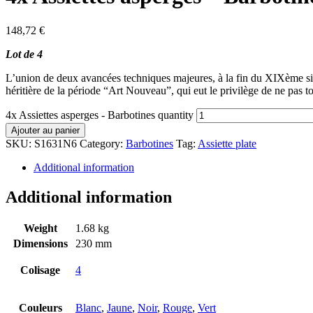
148,72
€
Lot de 4
L’union de deux avancées techniques majeures, à la fin du XIXème siècl
héritière de la période “Art Nouveau”, qui eut le privilège de ne pas t
4x Assiettes asperges - Barbotines quantity
Ajouter au panier
SKU:
S1631N6
Category:
Barbotines
Tag:
Assiette plate
Additional information
Additional information
Weight
1.68 kg
Dimensions
230 mm
Colisage
4
Couleurs
Blanc
,
Jaune
,
Noir
,
Rouge
,
Vert