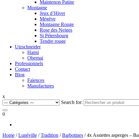
Maintenon Patine
Montagne
Jeux d’Hiver
Mégève
Montagne Rouge
Rose des Neiges
St Pétersbourg
Tendre rouge
Utzschneider
Hansi
Obernai
Professionnels
Contact
Blog
Faïences
Manufactures
x
Search for:
0
Home
/
Lunéville
/
Tradition
/
Barbotines
/ 4x Assiettes asperges – Ba