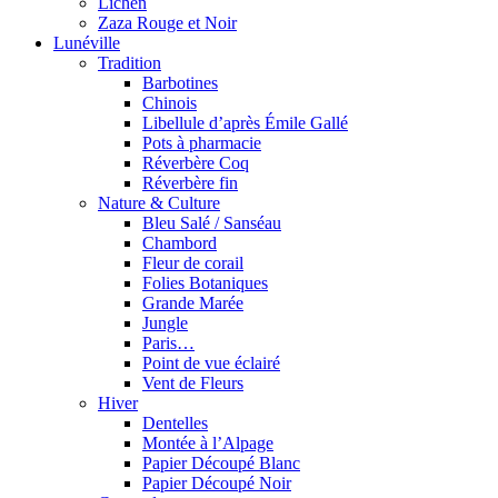
Lichen
Zaza Rouge et Noir
Lunéville
Tradition
Barbotines
Chinois
Libellule d’après Émile Gallé
Pots à pharmacie
Réverbère Coq
Réverbère fin
Nature & Culture
Bleu Salé / Sanséau
Chambord
Fleur de corail
Folies Botaniques
Grande Marée
Jungle
Paris…
Point de vue éclairé
Vent de Fleurs
Hiver
Dentelles
Montée à l’Alpage
Papier Découpé Blanc
Papier Découpé Noir