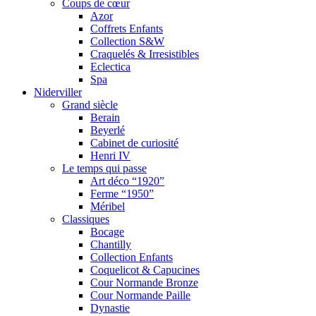
Coups de cœur
Azor
Coffrets Enfants
Collection S&W
Craquelés & Irresistibles
Eclectica
Spa
Niderviller
Grand siècle
Berain
Beyerlé
Cabinet de curiosité
Henri IV
Le temps qui passe
Art déco “1920”
Ferme “1950”
Méribel
Classiques
Bocage
Chantilly
Collection Enfants
Coquelicot & Capucines
Cour Normande Bronze
Cour Normande Paille
Dynastie