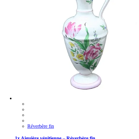
Réverbère fin
1x Aiguière vénitienne – Réverbère fin