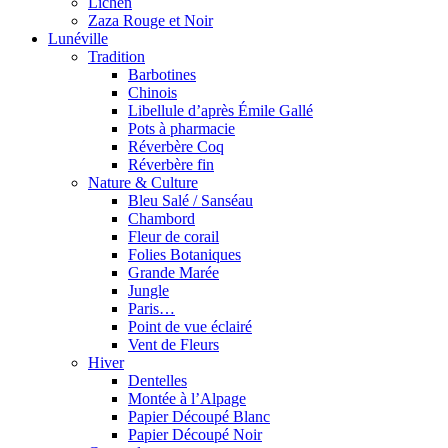
Lichen
Zaza Rouge et Noir
Lunéville
Tradition
Barbotines
Chinois
Libellule d’après Émile Gallé
Pots à pharmacie
Réverbère Coq
Réverbère fin
Nature & Culture
Bleu Salé / Sanséau
Chambord
Fleur de corail
Folies Botaniques
Grande Marée
Jungle
Paris…
Point de vue éclairé
Vent de Fleurs
Hiver
Dentelles
Montée à l’Alpage
Papier Découpé Blanc
Papier Découpé Noir