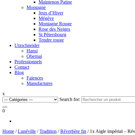
Maintenon Patine
Montagne
Jeux d’Hiver
Mégève
Montagne Rouge
Rose des Neiges
St Pétersbourg
Tendre rouge
Utzschneider
Hansi
Obernai
Professionnels
Contact
Blog
Faïences
Manufactures
x
Search for:
0
Home
/
Lunéville
/
Tradition
/
Réverbère fin
/ 1x Aigle impérial – Rév