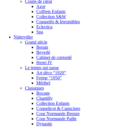
Coups de cœur
Azor
Coffrets Enfants
Collection S&W
Craquelés & Irresistibles
Eclectica
Spa
Niderviller
Grand siècle
Berain
Beyerlé
Cabinet de curiosité
Henri IV
Le temps qui passe
Art déco “1920”
Ferme “1950”
Méribel
Classiques
Bocage
Chantilly
Collection Enfants
Coquelicot & Capucines
Cour Normande Bronze
Cour Normande Paille
Dynastie