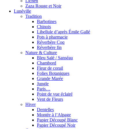
Lichen
Zaza Rouge et Noir
Lunéville
Tradition
Barbotines
Chinois
Libellule d’après Émile Gallé
Pots à pharmacie
Réverbère Coq
Réverbère fin
Nature & Culture
Bleu Salé / Sanséau
Chambord
Fleur de corail
Folies Botaniques
Grande Marée
Jungle
Paris…
Point de vue éclairé
Vent de Fleurs
Hiver
Dentelles
Montée à l’Alpage
Papier Découpé Blanc
Papier Découpé Noir