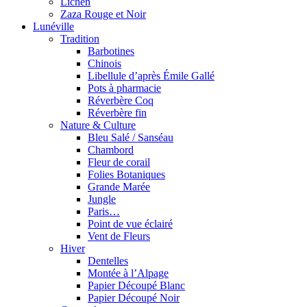
Lichen
Zaza Rouge et Noir
Lunéville
Tradition
Barbotines
Chinois
Libellule d’après Émile Gallé
Pots à pharmacie
Réverbère Coq
Réverbère fin
Nature & Culture
Bleu Salé / Sanséau
Chambord
Fleur de corail
Folies Botaniques
Grande Marée
Jungle
Paris…
Point de vue éclairé
Vent de Fleurs
Hiver
Dentelles
Montée à l’Alpage
Papier Découpé Blanc
Papier Découpé Noir