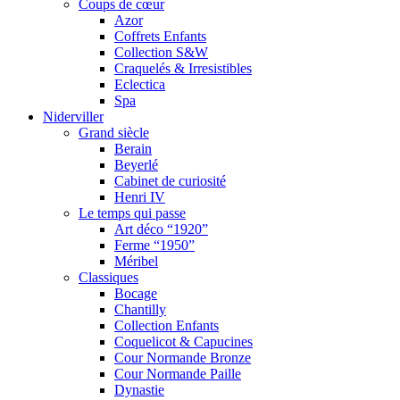
Coups de cœur
Azor
Coffrets Enfants
Collection S&W
Craquelés & Irresistibles
Eclectica
Spa
Niderviller
Grand siècle
Berain
Beyerlé
Cabinet de curiosité
Henri IV
Le temps qui passe
Art déco “1920”
Ferme “1950”
Méribel
Classiques
Bocage
Chantilly
Collection Enfants
Coquelicot & Capucines
Cour Normande Bronze
Cour Normande Paille
Dynastie