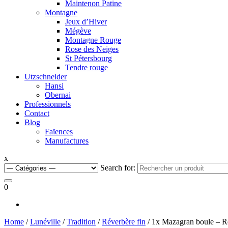
Maintenon Patine
Montagne
Jeux d’Hiver
Mégève
Montagne Rouge
Rose des Neiges
St Pétersbourg
Tendre rouge
Utzschneider
Hansi
Obernai
Professionnels
Contact
Blog
Faïences
Manufactures
x
Search for:
0
Home
/
Lunéville
/
Tradition
/
Réverbère fin
/ 1x Mazagran boule – Ré