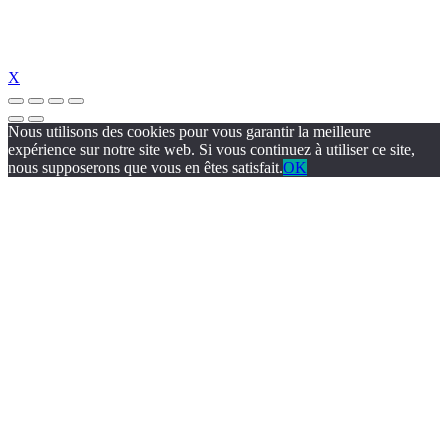
X
Nous utilisons des cookies pour vous garantir la meilleure
expérience sur notre site web. Si vous continuez à utiliser ce site,
nous supposerons que vous en êtes satisfait.
OK
zipal
jojobet
https://www.suc-chou.com/
jojobet
https://hubmode.org/
jojob