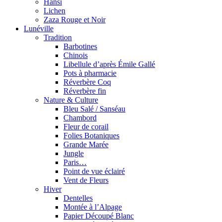
Hansi
Lichen
Zaza Rouge et Noir
Lunéville
Tradition
Barbotines
Chinois
Libellule d’après Émile Gallé
Pots à pharmacie
Réverbère Coq
Réverbère fin
Nature & Culture
Bleu Salé / Sanséau
Chambord
Fleur de corail
Folies Botaniques
Grande Marée
Jungle
Paris…
Point de vue éclairé
Vent de Fleurs
Hiver
Dentelles
Montée à l’Alpage
Papier Découpé Blanc