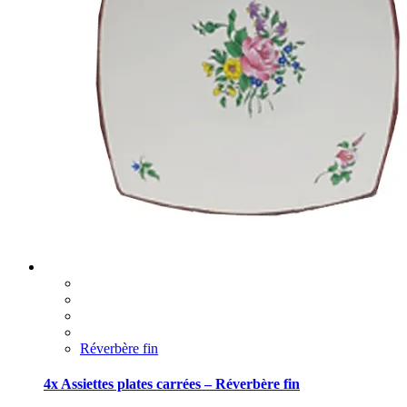
Réverbère fin
4x Assiettes plates carrées – Réverbère fin