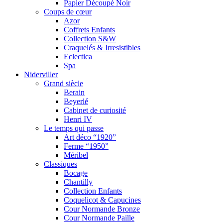
Papier Découpé Noir
Coups de cœur
Azor
Coffrets Enfants
Collection S&W
Craquelés & Irresistibles
Eclectica
Spa
Niderviller
Grand siècle
Berain
Beyerlé
Cabinet de curiosité
Henri IV
Le temps qui passe
Art déco “1920”
Ferme “1950”
Méribel
Classiques
Bocage
Chantilly
Collection Enfants
Coquelicot & Capucines
Cour Normande Bronze
Cour Normande Paille