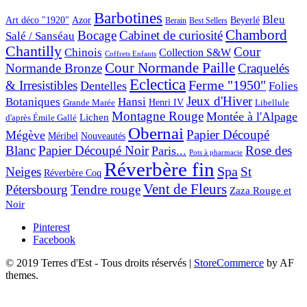
Barbotines
Bleu
Art déco "1920"
Azor
Beyerlé
Berain
Best Sellers
Chambord
Bocage
Cabinet de curiosité
Salé / Sanséau
Chantilly
Cour
Chinois
Collection S&W
Coffrets Enfants
Cour Normande Paille
Normande Bronze
Craquelés
Eclectica
& Irresistibles
Ferme "1950"
Dentelles
Folies
Jeux d'Hiver
Botaniques
Hansi
Grande Marée
Henri IV
Libellule
Montagne Rouge
Montée à l'Alpage
Lichen
d'après Émile Gallé
Obernai
Papier Découpé
Mégève
Nouveautés
Méribel
Blanc
Papier Découpé Noir
Rose des
Paris...
Pots à pharmacie
Réverbère fin
Spa
Neiges
St
Réverbère Coq
Vent de Fleurs
Pétersbourg
Tendre rouge
Zaza Rouge et
Noir
Pinterest
Facebook
© 2019 Terres d'Est - Tous droits réservés
|
StoreCommerce
by AF
themes.