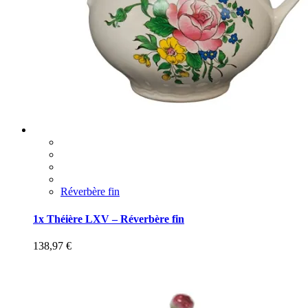
Réverbère fin
1x Théière LXV – Réverbère fin
138,97
€