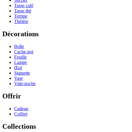
Sucrier
Tasse café
Tasse thé
Terrine
Théière
Décorations
Boîte
Cache-pot
Feuille
Lampe
Œuf
Statuette
Vase
Vide-poche
Offrir
Cadeau
Coffret
Collections