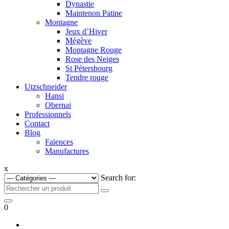
Dynastie
Maintenon Patine
Montagne
Jeux d’Hiver
Mégève
Montagne Rouge
Rose des Neiges
St Pétersbourg
Tendre rouge
Utzschneider
Hansi
Obernai
Professionnels
Contact
Blog
Faïences
Manufactures
x
Search for:
0