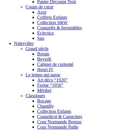
Papier Découpé Noir
Coups de cœur
Azor
Coffrets Enfants
Collection S&W
Craquelés & Irresistibles
Eclectica
Spa
Niderviller
Grand siècle
Berain
Beyerlé
Cabinet de curiosité
Henri IV
Le temps qui passe
Art déco “1920”
Ferme “1950”
Méribel
Classiques
Bocage
Chantilly
Collection Enfants
Coquelicot & Capucines
Cour Normande Bronze
Cour Normande Paille