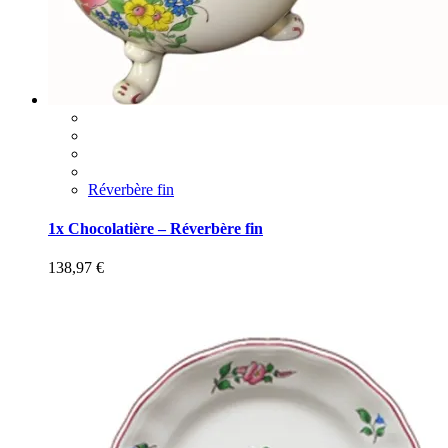
Réverbère fin
1x Chocolatière – Réverbère fin
138,97
€