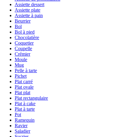
Assiette dessert
Assiette plate
Assiette à pain
Beurrier
Bol
Bol à pied
Chocolatière
Coquetier
Coupelle
Crémier
Moule
Mug
Pelle à tarte
Pichet
Plat carré
Plat ovale
Plat plat
Plat rectangulaire
Plat à cake
Plat à tarte
Pot
Ramequin
Ravier
Saladier
Sucrier