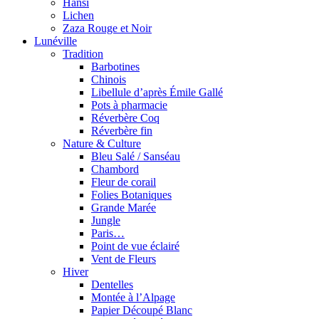
Hansi
Lichen
Zaza Rouge et Noir
Lunéville
Tradition
Barbotines
Chinois
Libellule d’après Émile Gallé
Pots à pharmacie
Réverbère Coq
Réverbère fin
Nature & Culture
Bleu Salé / Sanséau
Chambord
Fleur de corail
Folies Botaniques
Grande Marée
Jungle
Paris…
Point de vue éclairé
Vent de Fleurs
Hiver
Dentelles
Montée à l’Alpage
Papier Découpé Blanc