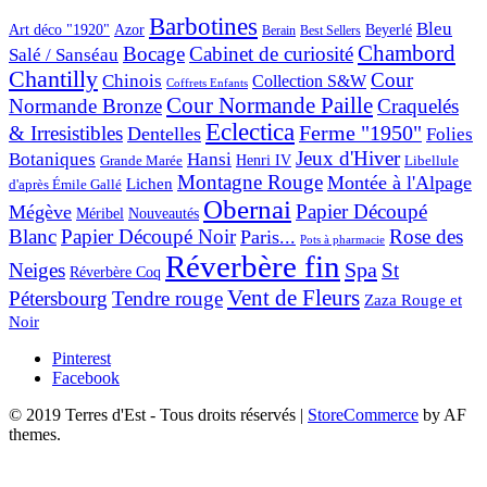
Barbotines
Bleu
Art déco "1920"
Azor
Beyerlé
Berain
Best Sellers
Chambord
Bocage
Cabinet de curiosité
Salé / Sanséau
Chantilly
Cour
Chinois
Collection S&W
Coffrets Enfants
Cour Normande Paille
Normande Bronze
Craquelés
Eclectica
& Irresistibles
Ferme "1950"
Dentelles
Folies
Jeux d'Hiver
Botaniques
Hansi
Grande Marée
Henri IV
Libellule
Montagne Rouge
Montée à l'Alpage
Lichen
d'après Émile Gallé
Obernai
Papier Découpé
Mégève
Nouveautés
Méribel
Blanc
Papier Découpé Noir
Rose des
Paris...
Pots à pharmacie
Réverbère fin
Spa
Neiges
St
Réverbère Coq
Vent de Fleurs
Pétersbourg
Tendre rouge
Zaza Rouge et
Noir
Pinterest
Facebook
© 2019 Terres d'Est - Tous droits réservés
|
StoreCommerce
by AF
themes.