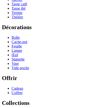
Tasse café
Tasse thé
Terrine
Théière
Décorations
Boîte
Cache-pot
Feuille
Lampe
Œuf
Statuette
Vase
Vide-poche
Offrir
Cadeau
Coffret
Collections