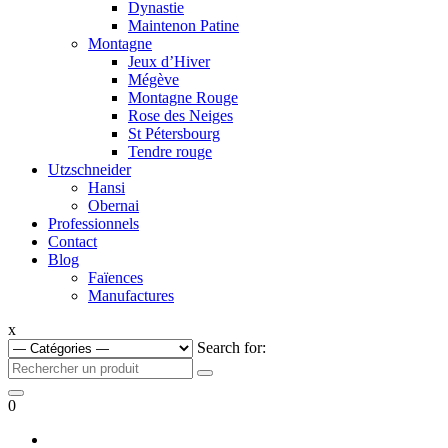
Dynastie
Maintenon Patine
Montagne
Jeux d’Hiver
Mégève
Montagne Rouge
Rose des Neiges
St Pétersbourg
Tendre rouge
Utzschneider
Hansi
Obernai
Professionnels
Contact
Blog
Faïences
Manufactures
x
Search for:
0