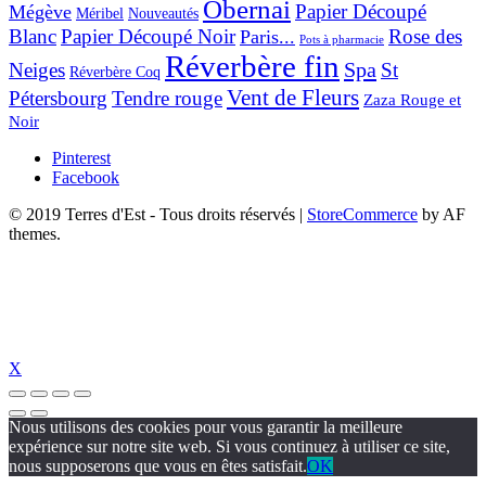
Obernai
Papier Découpé
Mégève
Nouveautés
Méribel
Blanc
Papier Découpé Noir
Rose des
Paris...
Pots à pharmacie
Réverbère fin
Spa
Neiges
St
Réverbère Coq
Vent de Fleurs
Pétersbourg
Tendre rouge
Zaza Rouge et
Noir
Pinterest
Facebook
© 2019 Terres d'Est - Tous droits réservés
|
StoreCommerce
by AF
themes.
X
Nous utilisons des cookies pour vous garantir la meilleure
expérience sur notre site web. Si vous continuez à utiliser ce site,
nous supposerons que vous en êtes satisfait.
OK
nolevant
holiganbet güncel giriş
holiganbet güncel
holiganbet giriş
holigan