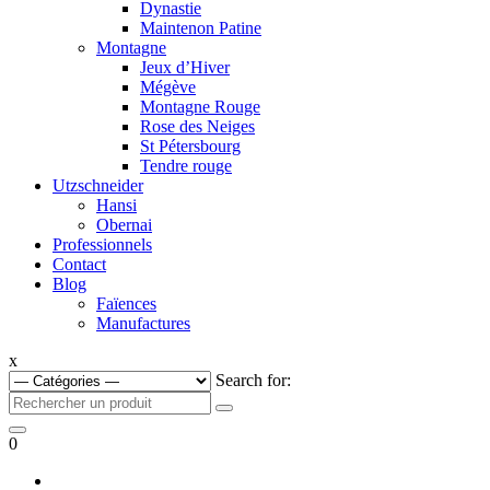
Dynastie
Maintenon Patine
Montagne
Jeux d’Hiver
Mégève
Montagne Rouge
Rose des Neiges
St Pétersbourg
Tendre rouge
Utzschneider
Hansi
Obernai
Professionnels
Contact
Blog
Faïences
Manufactures
x
Search for:
0