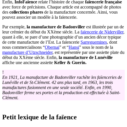
Enfin,
InfoFaience
relate l’histoire de chaque
faïencerie française
avec force de précisions. Chaque article est accompagné de photos
des
collections phares
de la manufacture concernée. Ainsi, vous
pouvez associer un modèle à la faïencerie.
Par exemple,
la manufacture de Badonviller
est illustrée par un de
leur crémier du début du XXème siècle. La
faïencerie de Niderviller
,
quant à elle, se pare d’une photographie d’un ancien décor typique
de cette manufacture de l’Est. La faïencerie
Sarreguemines
, dont
nous commercialisons “
Obernai
” et “
Hansi
” sous le nom de la
manufacture d’Utzschneider
, est représentée par une assiette plate du
début du XXème siècle. Enfin,
la manufacture de Lunéville
affiche une ancienne assiette
Keller & Guerin.
!
En 1921, La manufacture de Badonviller rachète les faïenceries de
Lunéville et de St-Clément. 42 ans plus tard, en 1963, les trois
manufactures fusionnent en une seule société. Enfin, en 1990,
Badonviller ferme ses portes et la production est effectuée à Saint-
Clément.
Petit lexique de la faïence