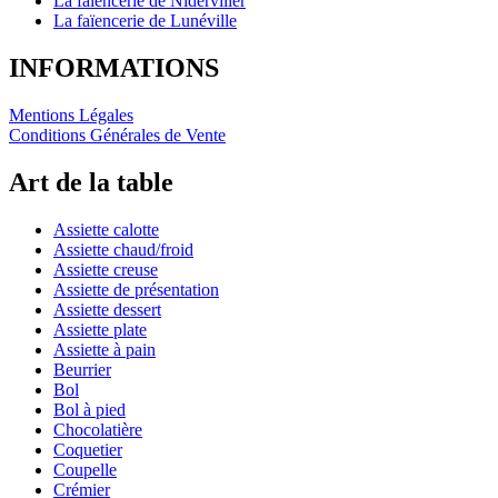
La faïencerie de Niderviller
La faïencerie de Lunéville
INFORMATIONS
Mentions Légales
Conditions Générales de Vente
Art de la table
Assiette calotte
Assiette chaud/froid
Assiette creuse
Assiette de présentation
Assiette dessert
Assiette plate
Assiette à pain
Beurrier
Bol
Bol à pied
Chocolatière
Coquetier
Coupelle
Crémier