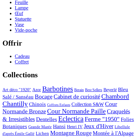
Feuille
Lampe
Œuf
Statuette
Vase
Vide-poche
Offrir
Cadeau
Coffret
Collections
Barbotines
Bleu
Art déco "1920"
Azor
Beyerlé
Berain
Best Sellers
Chambord
Bocage
Cabinet de curiosité
Salé / Sanséau
Chantilly
Cour
Chinois
Collection S&W
Coffrets Enfants
Cour Normande Paille
Normande Bronze
Craquelés
Eclectica
& Irresistibles
Ferme "1950"
Dentelles
Folies
Jeux d'Hiver
Botaniques
Hansi
Grande Marée
Henri IV
Libellule
Montagne Rouge
Montée à l'Alpage
Lichen
d'après Émile Gallé