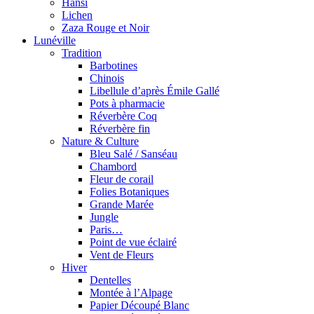
Hansi
Lichen
Zaza Rouge et Noir
Lunéville
Tradition
Barbotines
Chinois
Libellule d’après Émile Gallé
Pots à pharmacie
Réverbère Coq
Réverbère fin
Nature & Culture
Bleu Salé / Sanséau
Chambord
Fleur de corail
Folies Botaniques
Grande Marée
Jungle
Paris…
Point de vue éclairé
Vent de Fleurs
Hiver
Dentelles
Montée à l’Alpage
Papier Découpé Blanc