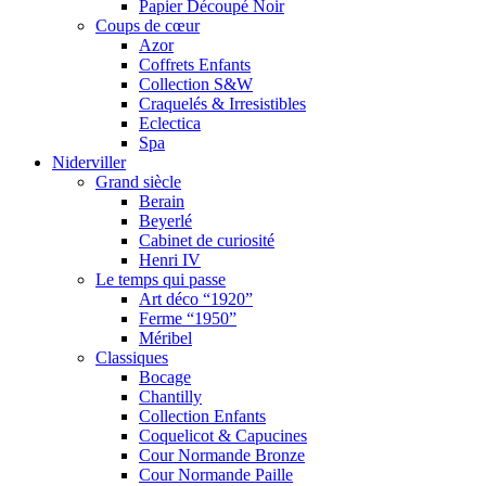
Papier Découpé Noir
Coups de cœur
Azor
Coffrets Enfants
Collection S&W
Craquelés & Irresistibles
Eclectica
Spa
Niderviller
Grand siècle
Berain
Beyerlé
Cabinet de curiosité
Henri IV
Le temps qui passe
Art déco “1920”
Ferme “1950”
Méribel
Classiques
Bocage
Chantilly
Collection Enfants
Coquelicot & Capucines
Cour Normande Bronze
Cour Normande Paille