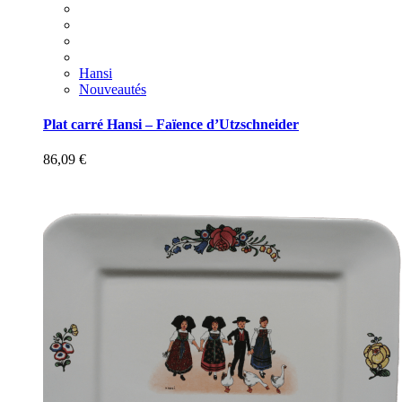
Hansi
Nouveautés
Plat carré Hansi – Faïence d’Utzschneider
86,09
€