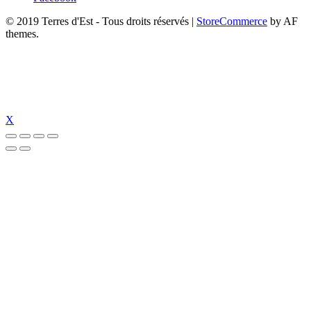
© 2019 Terres d'Est - Tous droits réservés
|
StoreCommerce
by AF
themes.
X
ipal