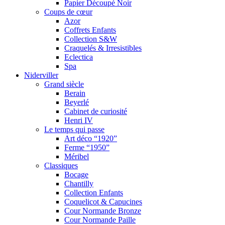
Papier Découpé Noir
Coups de cœur
Azor
Coffrets Enfants
Collection S&W
Craquelés & Irresistibles
Eclectica
Spa
Niderviller
Grand siècle
Berain
Beyerlé
Cabinet de curiosité
Henri IV
Le temps qui passe
Art déco “1920”
Ferme “1950”
Méribel
Classiques
Bocage
Chantilly
Collection Enfants
Coquelicot & Capucines
Cour Normande Bronze
Cour Normande Paille