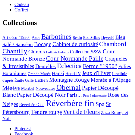
Cadeau
Coffret
Collections
Barbotines
Bleu
Art déco "1920"
Azor
Beyerlé
Berain
Best Sellers
Chambord
Bocage
Cabinet de curiosité
Salé / Sanséau
Chantilly
Cour
Chinois
Collection S&W
Coffrets Enfants
Cour Normande Paille
Normande Bronze
Craquelés
Eclectica
& Irresistibles
Ferme "1950"
Dentelles
Folies
Jeux d'Hiver
Botaniques
Hansi
Grande Marée
Henri IV
Libellule
Montagne Rouge
Montée à l'Alpage
Lichen
d'après Émile Gallé
Obernai
Papier Découpé
Mégève
Nouveautés
Méribel
Blanc
Papier Découpé Noir
Rose des
Paris...
Pots à pharmacie
Réverbère fin
Spa
Neiges
St
Réverbère Coq
Vent de Fleurs
Pétersbourg
Tendre rouge
Zaza Rouge et
Noir
Pinterest
Facebook