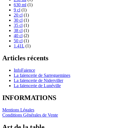
630 ml
(1)
9 cl
(1)
20 cl
(1)
30 cl
(1)
35 cl
(1)
38 cl
(1)
40 cl
(2)
50 cl
(1)
1.41L
(1)
Articles récents
InfoFaience
La faïencerie de Sarreguemines
La faïencerie de Niderviller
La faïencerie de Lunéville
INFORMATIONS
Mentions Légales
Conditions Générales de Vente
Art de la table