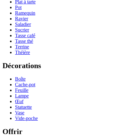
Plat à tarte
Pot
Ramequin
Ravier
Saladier
Sucrier
Tasse café
Tasse thé
Terrine
Théière
Décorations
Boîte
Cache-pot
Feuille
Lampe
Œuf
Statuette
Vase
Vide-poche
Offrir