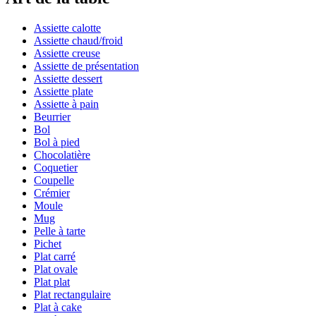
Assiette calotte
Assiette chaud/froid
Assiette creuse
Assiette de présentation
Assiette dessert
Assiette plate
Assiette à pain
Beurrier
Bol
Bol à pied
Chocolatière
Coquetier
Coupelle
Crémier
Moule
Mug
Pelle à tarte
Pichet
Plat carré
Plat ovale
Plat plat
Plat rectangulaire
Plat à cake