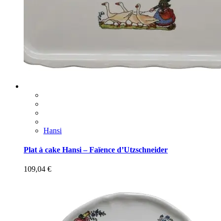
Hansi
Plat à cake Hansi – Faïence d’Utzschneider
109,04
€