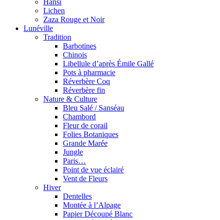
Hansi
Lichen
Zaza Rouge et Noir
Lunéville
Tradition
Barbotines
Chinois
Libellule d’après Émile Gallé
Pots à pharmacie
Réverbère Coq
Réverbère fin
Nature & Culture
Bleu Salé / Sanséau
Chambord
Fleur de corail
Folies Botaniques
Grande Marée
Jungle
Paris…
Point de vue éclairé
Vent de Fleurs
Hiver
Dentelles
Montée à l’Alpage
Papier Découpé Blanc