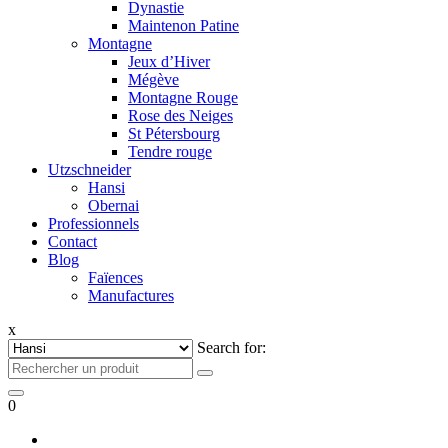
Dynastie
Maintenon Patine
Montagne
Jeux d’Hiver
Mégève
Montagne Rouge
Rose des Neiges
St Pétersbourg
Tendre rouge
Utzschneider
Hansi
Obernai
Professionnels
Contact
Blog
Faïences
Manufactures
x
Search for:
0