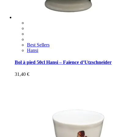
Best Sellers
Hansi
Bol à pied 50cl Hansi – Faïence d’Utzschneider
31,40
€