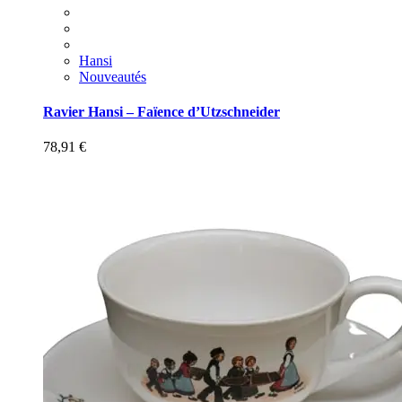
Hansi
Nouveautés
Ravier Hansi – Faïence d’Utzschneider
78,91
€