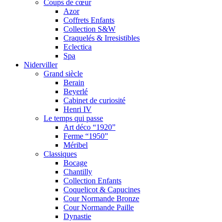
Coups de cœur
Azor
Coffrets Enfants
Collection S&W
Craquelés & Irresistibles
Eclectica
Spa
Niderviller
Grand siècle
Berain
Beyerlé
Cabinet de curiosité
Henri IV
Le temps qui passe
Art déco “1920”
Ferme “1950”
Méribel
Classiques
Bocage
Chantilly
Collection Enfants
Coquelicot & Capucines
Cour Normande Bronze
Cour Normande Paille
Dynastie