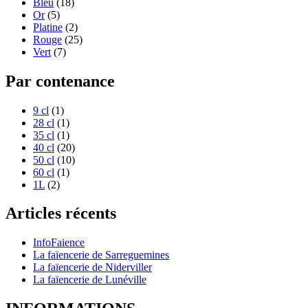
Bleu
(18)
Or
(5)
Platine
(2)
Rouge
(25)
Vert
(7)
Par contenance
9 cl
(1)
28 cl
(1)
35 cl
(1)
40 cl
(20)
50 cl
(10)
60 cl
(1)
1L
(2)
Articles récents
InfoFaience
La faïencerie de Sarreguemines
La faïencerie de Niderviller
La faïencerie de Lunéville