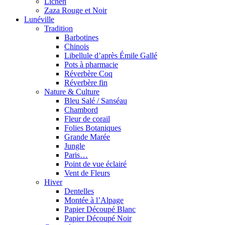
Lichen
Zaza Rouge et Noir
Lunéville
Tradition
Barbotines
Chinois
Libellule d’après Émile Gallé
Pots à pharmacie
Réverbère Coq
Réverbère fin
Nature & Culture
Bleu Salé / Sanséau
Chambord
Fleur de corail
Folies Botaniques
Grande Marée
Jungle
Paris…
Point de vue éclairé
Vent de Fleurs
Hiver
Dentelles
Montée à l’Alpage
Papier Découpé Blanc
Papier Découpé Noir