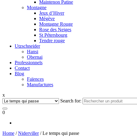
Maintenon Patine
Montagne
Jeux d’Hiver
Mégève
Montagne Rouge
Rose des Neiges
St Pétersbourg
Tendre rouge
Utzschneider
Hansi
Obernai
Professionnels
Contact
Blog
Faïences
Manufactures
x
Search for:
0
Home
/
Niderviller
/ Le temps qui passe