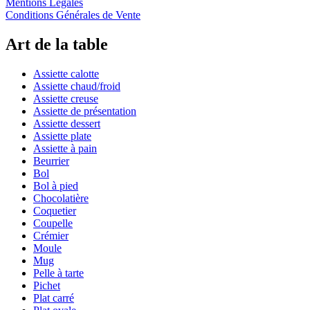
Mentions Légales
Conditions Générales de Vente
Art de la table
Assiette calotte
Assiette chaud/froid
Assiette creuse
Assiette de présentation
Assiette dessert
Assiette plate
Assiette à pain
Beurrier
Bol
Bol à pied
Chocolatière
Coquetier
Coupelle
Crémier
Moule
Mug
Pelle à tarte
Pichet
Plat carré