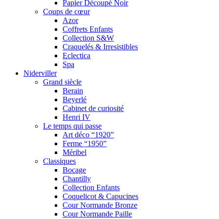
Papier Découpé Noir
Coups de cœur
Azor
Coffrets Enfants
Collection S&W
Craquelés & Irresistibles
Eclectica
Spa
Niderviller
Grand siècle
Berain
Beyerlé
Cabinet de curiosité
Henri IV
Le temps qui passe
Art déco “1920”
Ferme “1950”
Méribel
Classiques
Bocage
Chantilly
Collection Enfants
Coquelicot & Capucines
Cour Normande Bronze
Cour Normande Paille