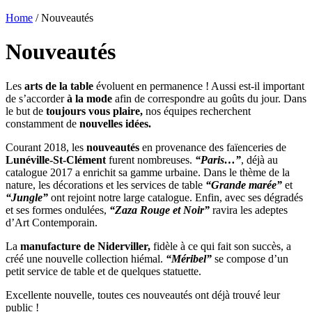
Home
/ Nouveautés
Nouveautés
Les
arts de la table
évoluent en permanence ! Aussi est-il important
de s’accorder
à la mode
afin de correspondre au goûts du jour. Dans
le but de
toujours vous plaire,
nos équipes recherchent
constamment de
nouvelles idées.
Courant 2018, les
nouveautés
en provenance des faïenceries de
Lunéville-St-Clément
furent nombreuses.
“Paris…”
, déjà au
catalogue 2017 a enrichit sa gamme urbaine. Dans le thème de la
nature, les décorations et les services de table
“Grande marée”
et
“Jungle”
ont rejoint notre large catalogue. Enfin, avec ses dégradés
et ses formes ondulées,
“Zaza Rouge et Noir”
ravira les adeptes
d’Art Contemporain.
La
manufacture de Niderviller,
fidèle à ce qui fait son succès, a
créé une nouvelle collection hiémal.
“Méribel”
se compose d’un
petit service de table et de quelques statuette.
Excellente nouvelle, toutes ces nouveautés ont déjà trouvé leur
public !