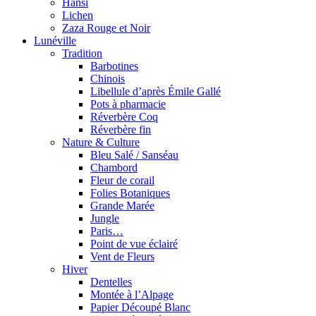
Hansi
Lichen
Zaza Rouge et Noir
Lunéville
Tradition
Barbotines
Chinois
Libellule d’après Émile Gallé
Pots à pharmacie
Réverbère Coq
Réverbère fin
Nature & Culture
Bleu Salé / Sanséau
Chambord
Fleur de corail
Folies Botaniques
Grande Marée
Jungle
Paris…
Point de vue éclairé
Vent de Fleurs
Hiver
Dentelles
Montée à l’Alpage
Papier Découpé Blanc