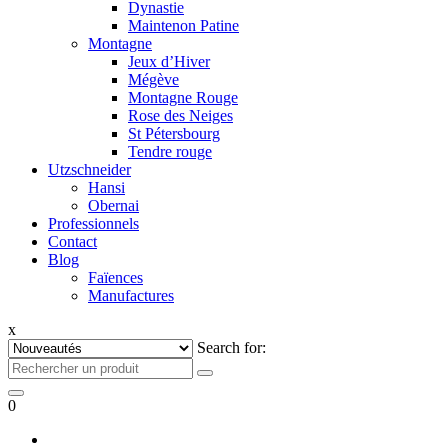
Dynastie
Maintenon Patine
Montagne
Jeux d’Hiver
Mégève
Montagne Rouge
Rose des Neiges
St Pétersbourg
Tendre rouge
Utzschneider
Hansi
Obernai
Professionnels
Contact
Blog
Faïences
Manufactures
x
Search for:
0