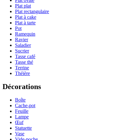
Plat ovale
Plat plat
Plat rectangulaire
Plat à cake
Plat à tarte
Pot
Ramequin
Ravier
Saladier
Sucrier
Tasse café
Tasse thé
Terrine
Théière
Décorations
Boîte
Cache-pot
Feuille
Lampe
Œuf
Statuette
Vase
Vide-poche