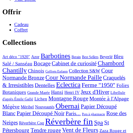
Offrir
Cadeau
Coffret
Collections
Barbotines
Bleu
Art déco "1920"
Azor
Beyerlé
Berain
Best Sellers
Chambord
Bocage
Cabinet de curiosité
Salé / Sanséau
Chantilly
Cour
Chinois
Collection S&W
Coffrets Enfants
Cour Normande Paille
Normande Bronze
Craquelés
Eclectica
& Irresistibles
Ferme "1950"
Dentelles
Folies
Jeux d'Hiver
Botaniques
Hansi
Grande Marée
Henri IV
Libellule
Montagne Rouge
Montée à l'Alpage
Lichen
d'après Émile Gallé
Obernai
Papier Découpé
Mégève
Nouveautés
Méribel
Blanc
Papier Découpé Noir
Rose des
Paris...
Pots à pharmacie
Réverbère fin
Spa
Neiges
St
Réverbère Coq
Vent de Fleurs
Pétersbourg
Tendre rouge
Zaza Rouge et