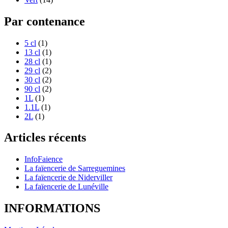
Par contenance
5 cl
(1)
13 cl
(1)
28 cl
(1)
29 cl
(2)
30 cl
(2)
90 cl
(2)
1L
(1)
1.1L
(1)
2L
(1)
Articles récents
InfoFaience
La faïencerie de Sarreguemines
La faïencerie de Niderviller
La faïencerie de Lunéville
INFORMATIONS