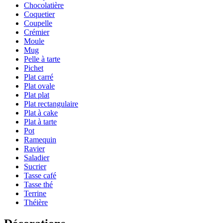
Chocolatière
Coquetier
Coupelle
Crémier
Moule
Mug
Pelle à tarte
Pichet
Plat carré
Plat ovale
Plat plat
Plat rectangulaire
Plat à cake
Plat à tarte
Pot
Ramequin
Ravier
Saladier
Sucrier
Tasse café
Tasse thé
Terrine
Théière