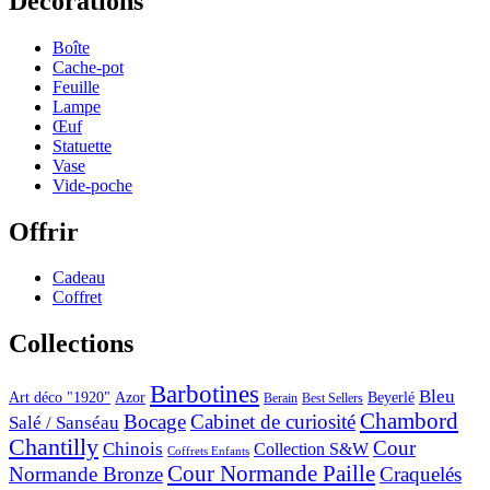
Décorations
Boîte
Cache-pot
Feuille
Lampe
Œuf
Statuette
Vase
Vide-poche
Offrir
Cadeau
Coffret
Collections
Barbotines
Bleu
Art déco "1920"
Azor
Beyerlé
Berain
Best Sellers
Chambord
Bocage
Cabinet de curiosité
Salé / Sanséau
Chantilly
Cour
Chinois
Collection S&W
Coffrets Enfants
Cour Normande Paille
Normande Bronze
Craquelés