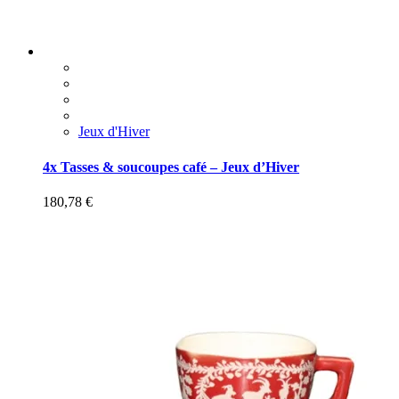
Jeux d'Hiver
4x Tasses & soucoupes café – Jeux d’Hiver
180,78
€