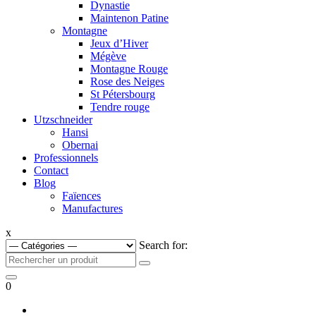
Dynastie
Maintenon Patine
Montagne
Jeux d’Hiver
Mégève
Montagne Rouge
Rose des Neiges
St Pétersbourg
Tendre rouge
Utzschneider
Hansi
Obernai
Professionnels
Contact
Blog
Faïences
Manufactures
x
Search for:
0