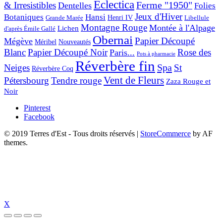
Eclectica
& Irresistibles
Ferme "1950"
Dentelles
Folies
Jeux d'Hiver
Botaniques
Hansi
Grande Marée
Henri IV
Libellule
Montagne Rouge
Montée à l'Alpage
Lichen
d'après Émile Gallé
Obernai
Papier Découpé
Mégève
Nouveautés
Méribel
Blanc
Papier Découpé Noir
Rose des
Paris...
Pots à pharmacie
Réverbère fin
Spa
Neiges
St
Réverbère Coq
Vent de Fleurs
Pétersbourg
Tendre rouge
Zaza Rouge et
Noir
Pinterest
Facebook
© 2019 Terres d'Est - Tous droits réservés
|
StoreCommerce
by AF
themes.
X