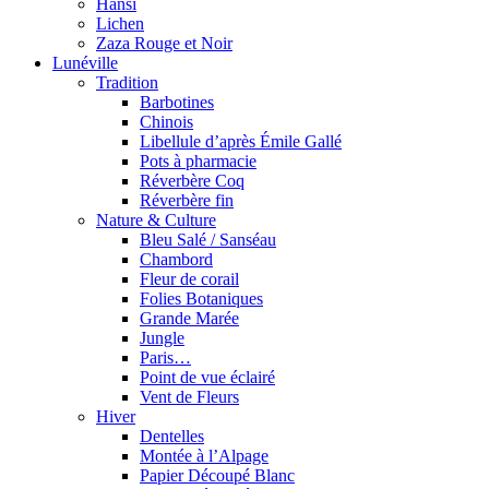
Hansi
Lichen
Zaza Rouge et Noir
Lunéville
Tradition
Barbotines
Chinois
Libellule d’après Émile Gallé
Pots à pharmacie
Réverbère Coq
Réverbère fin
Nature & Culture
Bleu Salé / Sanséau
Chambord
Fleur de corail
Folies Botaniques
Grande Marée
Jungle
Paris…
Point de vue éclairé
Vent de Fleurs
Hiver
Dentelles
Montée à l’Alpage
Papier Découpé Blanc