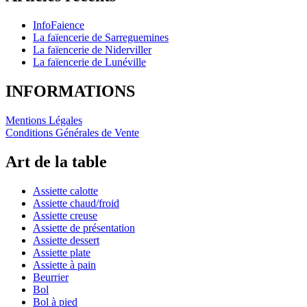
InfoFaience
La faïencerie de Sarreguemines
La faïencerie de Niderviller
La faïencerie de Lunéville
INFORMATIONS
Mentions Légales
Conditions Générales de Vente
Art de la table
Assiette calotte
Assiette chaud/froid
Assiette creuse
Assiette de présentation
Assiette dessert
Assiette plate
Assiette à pain
Beurrier
Bol
Bol à pied