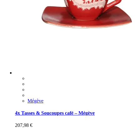
Mégève
4x Tasses & Soucoupes café – Mégève
207,98
€