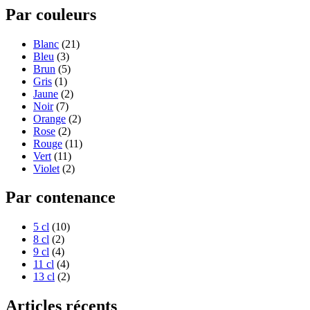
Par couleurs
Blanc
(21)
Bleu
(3)
Brun
(5)
Gris
(1)
Jaune
(2)
Noir
(7)
Orange
(2)
Rose
(2)
Rouge
(11)
Vert
(11)
Violet
(2)
Par contenance
5 cl
(10)
8 cl
(2)
9 cl
(4)
11 cl
(4)
13 cl
(2)
Articles récents