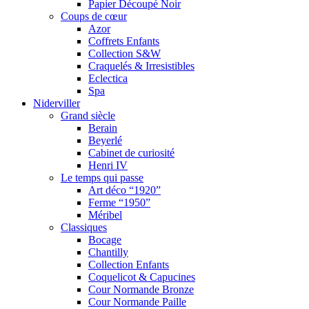
Papier Découpé Noir
Coups de cœur
Azor
Coffrets Enfants
Collection S&W
Craquelés & Irresistibles
Eclectica
Spa
Niderviller
Grand siècle
Berain
Beyerlé
Cabinet de curiosité
Henri IV
Le temps qui passe
Art déco “1920”
Ferme “1950”
Méribel
Classiques
Bocage
Chantilly
Collection Enfants
Coquelicot & Capucines
Cour Normande Bronze
Cour Normande Paille