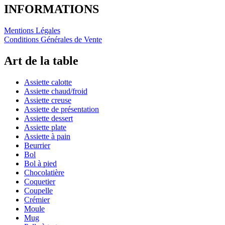
INFORMATIONS
Mentions Légales
Conditions Générales de Vente
Art de la table
Assiette calotte
Assiette chaud/froid
Assiette creuse
Assiette de présentation
Assiette dessert
Assiette plate
Assiette à pain
Beurrier
Bol
Bol à pied
Chocolatière
Coquetier
Coupelle
Crémier
Moule
Mug