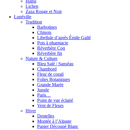
Hansi
Lichen
Zaza Rouge et Noir
Lunéville
Tradition
Barbotines
Chinois
Libellule d’après Émile Gallé
Pots à pharmacie
Réverbère Coq
Réverbère fin
Nature & Culture
Bleu Salé / Sanséau
Chambord
Fleur de corail
Folies Botaniques
Grande Marée
Jungle
Paris…
Point de vue éclairé
Vent de Fleurs
Hiver
Dentelles
Montée à l’Alpage
Papier Découpé Blanc