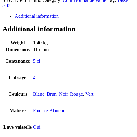
SKU:
N546-47-886
Category:
Cour Normande Paille
Tag:
Tasse
café
Additional information
Additional information
Weight
1.40 kg
Dimensions
115 mm
Contenance
5 cl
Colisage
4
Couleurs
Blanc
,
Brun
,
Noir
,
Rouge
,
Vert
Matière
Faïence Blanche
Lave-vaisselle
Oui