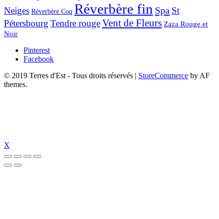
Réverbère fin
Spa
Neiges
St
Réverbère Coq
Vent de Fleurs
Pétersbourg
Tendre rouge
Zaza Rouge et
Noir
Pinterest
Facebook
© 2019 Terres d'Est - Tous droits réservés
|
StoreCommerce
by AF
themes.
X
güncel giriş
holiganbet güncel
holiganbet giriş
holiganbet
pulibet güncel gi