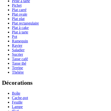
Pelle à tarte
Pichet
Plat carré
Plat ovale
Plat plat
Plat rectangulaire
Plat à cake
Plat à tarte
Pot
Ramequin
Ravier
Saladier
Sucrier
Tasse café
Tasse thé
Terrine
Théière
Décorations
Boîte
Cache-pot
Feuille
Lampe