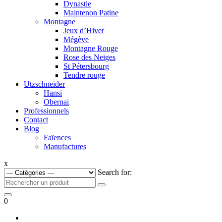
Dynastie
Maintenon Patine
Montagne
Jeux d’Hiver
Mégève
Montagne Rouge
Rose des Neiges
St Pétersbourg
Tendre rouge
Utzschneider
Hansi
Obernai
Professionnels
Contact
Blog
Faïences
Manufactures
x
Search for:
0