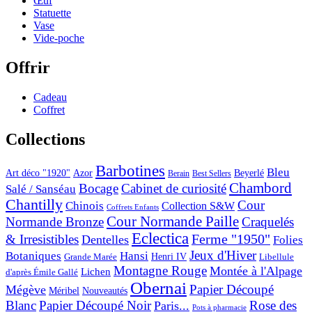
Œuf
Statuette
Vase
Vide-poche
Offrir
Cadeau
Coffret
Collections
Barbotines
Bleu
Art déco "1920"
Azor
Beyerlé
Berain
Best Sellers
Chambord
Bocage
Cabinet de curiosité
Salé / Sanséau
Chantilly
Cour
Chinois
Collection S&W
Coffrets Enfants
Cour Normande Paille
Normande Bronze
Craquelés
Eclectica
& Irresistibles
Ferme "1950"
Dentelles
Folies
Jeux d'Hiver
Botaniques
Hansi
Grande Marée
Henri IV
Libellule
Montagne Rouge
Montée à l'Alpage
Lichen
d'après Émile Gallé
Obernai
Papier Découpé
Mégève
Nouveautés
Méribel
Blanc
Papier Découpé Noir
Rose des
Paris...
Pots à pharmacie