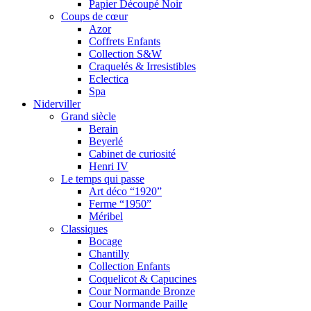
Papier Découpé Noir
Coups de cœur
Azor
Coffrets Enfants
Collection S&W
Craquelés & Irresistibles
Eclectica
Spa
Niderviller
Grand siècle
Berain
Beyerlé
Cabinet de curiosité
Henri IV
Le temps qui passe
Art déco “1920”
Ferme “1950”
Méribel
Classiques
Bocage
Chantilly
Collection Enfants
Coquelicot & Capucines
Cour Normande Bronze
Cour Normande Paille