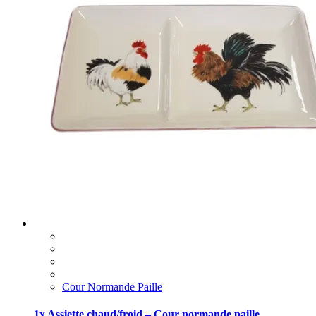
Cour Normande Paille
1x Assiette chaud/froid – Cour normande paille