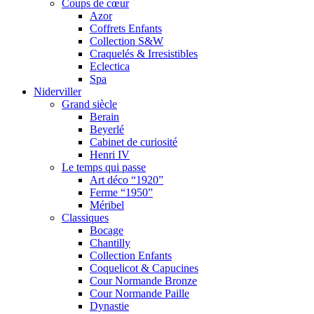
Coups de cœur
Azor
Coffrets Enfants
Collection S&W
Craquelés & Irresistibles
Eclectica
Spa
Niderviller
Grand siècle
Berain
Beyerlé
Cabinet de curiosité
Henri IV
Le temps qui passe
Art déco “1920”
Ferme “1950”
Méribel
Classiques
Bocage
Chantilly
Collection Enfants
Coquelicot & Capucines
Cour Normande Bronze
Cour Normande Paille
Dynastie