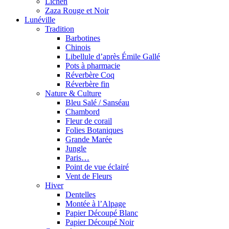
Lichen
Zaza Rouge et Noir
Lunéville
Tradition
Barbotines
Chinois
Libellule d’après Émile Gallé
Pots à pharmacie
Réverbère Coq
Réverbère fin
Nature & Culture
Bleu Salé / Sanséau
Chambord
Fleur de corail
Folies Botaniques
Grande Marée
Jungle
Paris…
Point de vue éclairé
Vent de Fleurs
Hiver
Dentelles
Montée à l’Alpage
Papier Découpé Blanc
Papier Découpé Noir