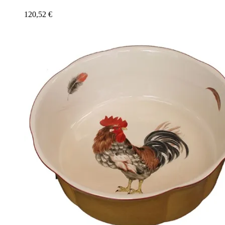
120,52
€