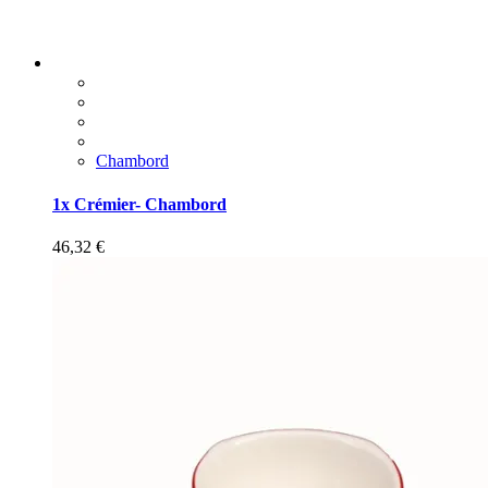
Chambord
1x Crémier- Chambord
46,32
€