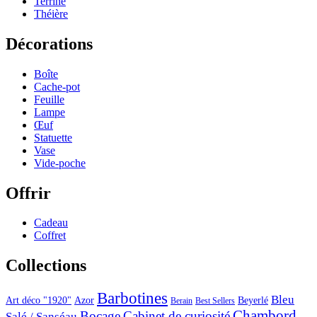
Terrine
Théière
Décorations
Boîte
Cache-pot
Feuille
Lampe
Œuf
Statuette
Vase
Vide-poche
Offrir
Cadeau
Coffret
Collections
Barbotines
Bleu
Art déco "1920"
Azor
Beyerlé
Berain
Best Sellers
Chambord
Bocage
Cabinet de curiosité
Salé / Sanséau