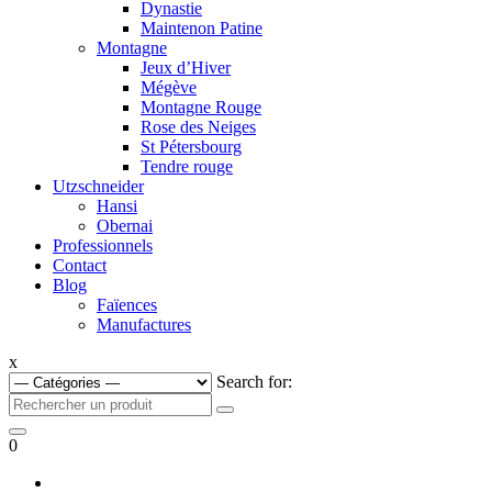
Dynastie
Maintenon Patine
Montagne
Jeux d’Hiver
Mégève
Montagne Rouge
Rose des Neiges
St Pétersbourg
Tendre rouge
Utzschneider
Hansi
Obernai
Professionnels
Contact
Blog
Faïences
Manufactures
x
Search for:
0