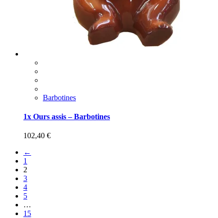
Barbotines
1x Ours assis – Barbotines
102,40
€
←
1
2
3
4
5
…
15