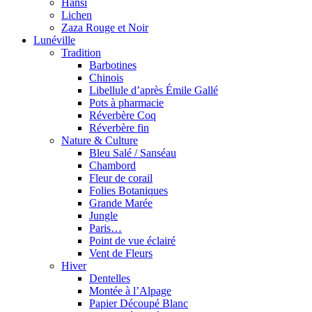
Hansi
Lichen
Zaza Rouge et Noir
Lunéville
Tradition
Barbotines
Chinois
Libellule d’après Émile Gallé
Pots à pharmacie
Réverbère Coq
Réverbère fin
Nature & Culture
Bleu Salé / Sanséau
Chambord
Fleur de corail
Folies Botaniques
Grande Marée
Jungle
Paris…
Point de vue éclairé
Vent de Fleurs
Hiver
Dentelles
Montée à l’Alpage
Papier Découpé Blanc