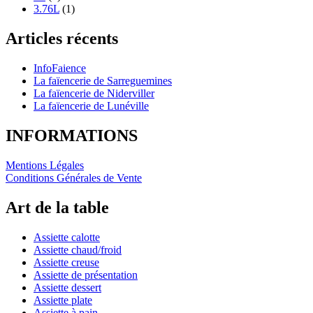
3.76L
(1)
Articles récents
InfoFaience
La faïencerie de Sarreguemines
La faïencerie de Niderviller
La faïencerie de Lunéville
INFORMATIONS
Mentions Légales
Conditions Générales de Vente
Art de la table
Assiette calotte
Assiette chaud/froid
Assiette creuse
Assiette de présentation
Assiette dessert
Assiette plate
Assiette à pain