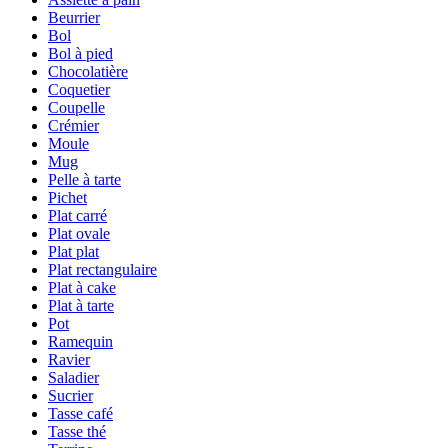
Beurrier
Bol
Bol à pied
Chocolatière
Coquetier
Coupelle
Crémier
Moule
Mug
Pelle à tarte
Pichet
Plat carré
Plat ovale
Plat plat
Plat rectangulaire
Plat à cake
Plat à tarte
Pot
Ramequin
Ravier
Saladier
Sucrier
Tasse café
Tasse thé