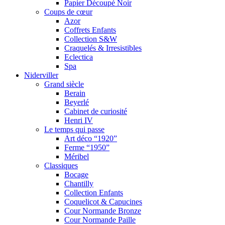
Papier Découpé Noir
Coups de cœur
Azor
Coffrets Enfants
Collection S&W
Craquelés & Irresistibles
Eclectica
Spa
Niderviller
Grand siècle
Berain
Beyerlé
Cabinet de curiosité
Henri IV
Le temps qui passe
Art déco “1920”
Ferme “1950”
Méribel
Classiques
Bocage
Chantilly
Collection Enfants
Coquelicot & Capucines
Cour Normande Bronze
Cour Normande Paille