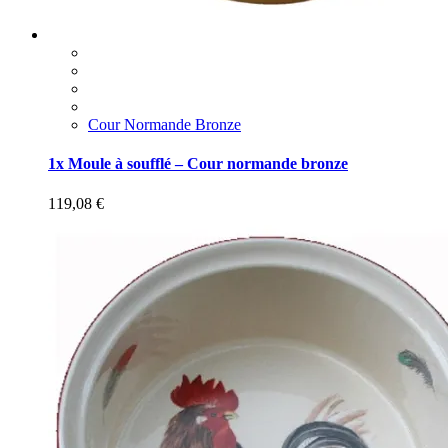
Cour Normande Bronze
1x Moule à soufflé – Cour normande bronze
119,08
€