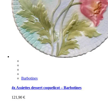
Barbotines
4x Assiettes dessert coquelicot – Barbotines
121,90
€