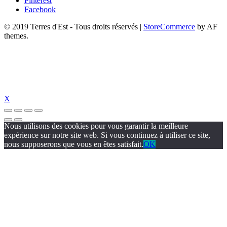
Pinterest
Facebook
© 2019 Terres d'Est - Tous droits réservés
|
StoreCommerce
by AF
themes.
X
Nous utilisons des cookies pour vous garantir la meilleure
expérience sur notre site web. Si vous continuez à utiliser ce site,
nous supposerons que vous en êtes satisfait.
OK
-chou.com/
jojobet
https://hubmode.org/
jojobet
dizipal