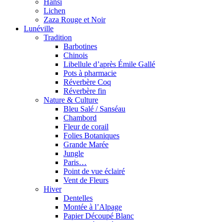
Hansi
Lichen
Zaza Rouge et Noir
Lunéville
Tradition
Barbotines
Chinois
Libellule d’après Émile Gallé
Pots à pharmacie
Réverbère Coq
Réverbère fin
Nature & Culture
Bleu Salé / Sanséau
Chambord
Fleur de corail
Folies Botaniques
Grande Marée
Jungle
Paris…
Point de vue éclairé
Vent de Fleurs
Hiver
Dentelles
Montée à l’Alpage
Papier Découpé Blanc