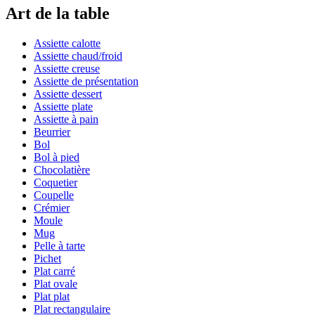
Art de la table
Assiette calotte
Assiette chaud/froid
Assiette creuse
Assiette de présentation
Assiette dessert
Assiette plate
Assiette à pain
Beurrier
Bol
Bol à pied
Chocolatière
Coquetier
Coupelle
Crémier
Moule
Mug
Pelle à tarte
Pichet
Plat carré
Plat ovale
Plat plat
Plat rectangulaire