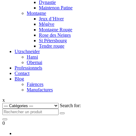
Dynastie
Maintenon Patine
Montagne
Jeux d’Hiver
Mégève
Montagne Rouge
Rose des Neiges
St Pétersbourg
Tendre rouge
Utzschneider
Hansi
Obernai
Professionnels
Contact
Blog
Faïences
Manufactures
x
Search for:
0