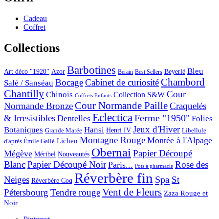
Cadeau
Coffret
Collections
Barbotines
Bleu
Art déco "1920"
Azor
Beyerlé
Berain
Best Sellers
Chambord
Bocage
Cabinet de curiosité
Salé / Sanséau
Chantilly
Cour
Chinois
Collection S&W
Coffrets Enfants
Cour Normande Paille
Normande Bronze
Craquelés
Eclectica
& Irresistibles
Ferme "1950"
Dentelles
Folies
Jeux d'Hiver
Botaniques
Hansi
Grande Marée
Henri IV
Libellule
Montagne Rouge
Montée à l'Alpage
Lichen
d'après Émile Gallé
Obernai
Papier Découpé
Mégève
Nouveautés
Méribel
Blanc
Papier Découpé Noir
Rose des
Paris...
Pots à pharmacie
Réverbère fin
Spa
Neiges
St
Réverbère Coq
Vent de Fleurs
Pétersbourg
Tendre rouge
Zaza Rouge et
Noir