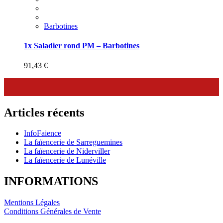
Barbotines
1x Saladier rond PM – Barbotines
91,43
€
Articles récents
InfoFaience
La faïencerie de Sarreguemines
La faïencerie de Niderviller
La faïencerie de Lunéville
INFORMATIONS
Mentions Légales
Conditions Générales de Vente