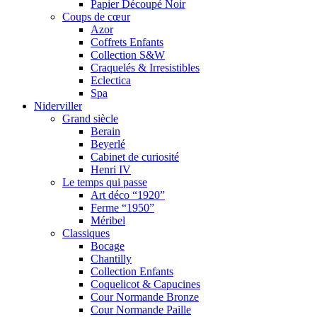
Papier Découpé Noir
Coups de cœur
Azor
Coffrets Enfants
Collection S&W
Craquelés & Irresistibles
Eclectica
Spa
Niderviller
Grand siècle
Berain
Beyerlé
Cabinet de curiosité
Henri IV
Le temps qui passe
Art déco “1920”
Ferme “1950”
Méribel
Classiques
Bocage
Chantilly
Collection Enfants
Coquelicot & Capucines
Cour Normande Bronze
Cour Normande Paille