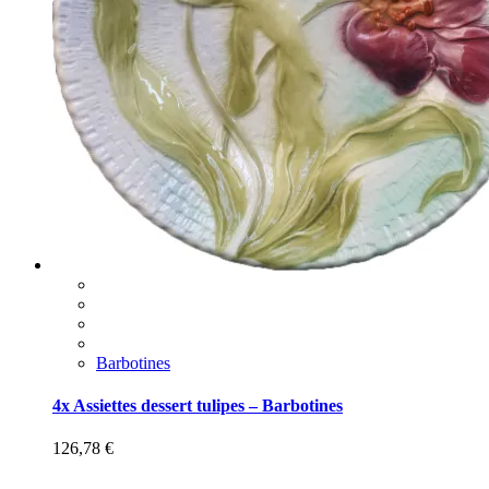
Barbotines
4x Assiettes dessert tulipes – Barbotines
126,78
€