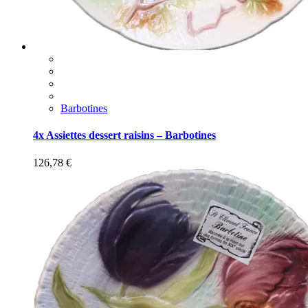
Barbotines
4x Assiettes dessert raisins – Barbotines
126,78
€