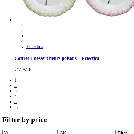
Eclectica
Coffret 4 dessert fleurs poisons – Eclectica
214,54
€
1
2
3
4
5
→
Filter by price
Filter