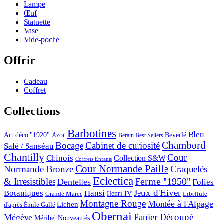
Lampe
Œuf
Statuette
Vase
Vide-poche
Offrir
Cadeau
Coffret
Collections
Barbotines
Bleu
Art déco "1920"
Azor
Beyerlé
Berain
Best Sellers
Chambord
Bocage
Cabinet de curiosité
Salé / Sanséau
Chantilly
Cour
Chinois
Collection S&W
Coffrets Enfants
Cour Normande Paille
Normande Bronze
Craquelés
Eclectica
& Irresistibles
Ferme "1950"
Dentelles
Folies
Jeux d'Hiver
Botaniques
Hansi
Grande Marée
Henri IV
Libellule
Montagne Rouge
Montée à l'Alpage
Lichen
d'après Émile Gallé
Obernai
Papier Découpé
Mégève
Nouveautés
Méribel