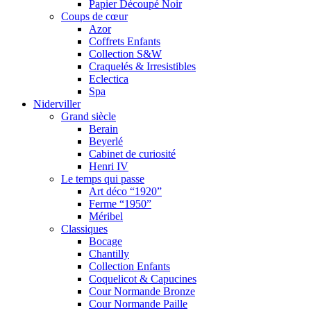
Papier Découpé Noir
Coups de cœur
Azor
Coffrets Enfants
Collection S&W
Craquelés & Irresistibles
Eclectica
Spa
Niderviller
Grand siècle
Berain
Beyerlé
Cabinet de curiosité
Henri IV
Le temps qui passe
Art déco “1920”
Ferme “1950”
Méribel
Classiques
Bocage
Chantilly
Collection Enfants
Coquelicot & Capucines
Cour Normande Bronze
Cour Normande Paille