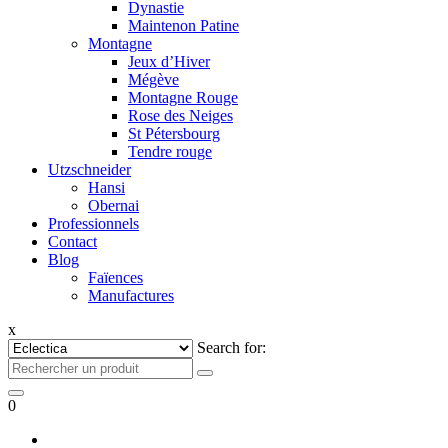
Dynastie
Maintenon Patine
Montagne
Jeux d’Hiver
Mégève
Montagne Rouge
Rose des Neiges
St Pétersbourg
Tendre rouge
Utzschneider
Hansi
Obernai
Professionnels
Contact
Blog
Faïences
Manufactures
x
Search for:
0