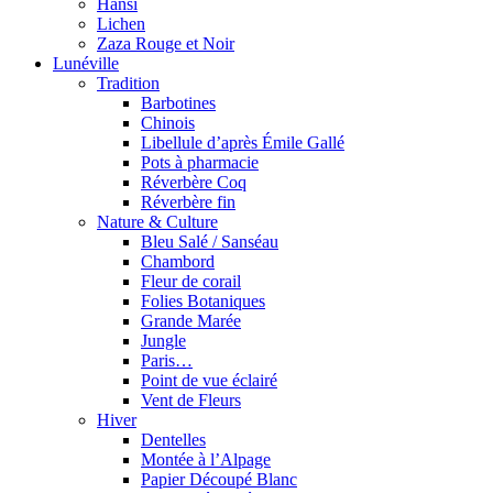
Hansi
Lichen
Zaza Rouge et Noir
Lunéville
Tradition
Barbotines
Chinois
Libellule d’après Émile Gallé
Pots à pharmacie
Réverbère Coq
Réverbère fin
Nature & Culture
Bleu Salé / Sanséau
Chambord
Fleur de corail
Folies Botaniques
Grande Marée
Jungle
Paris…
Point de vue éclairé
Vent de Fleurs
Hiver
Dentelles
Montée à l’Alpage
Papier Découpé Blanc