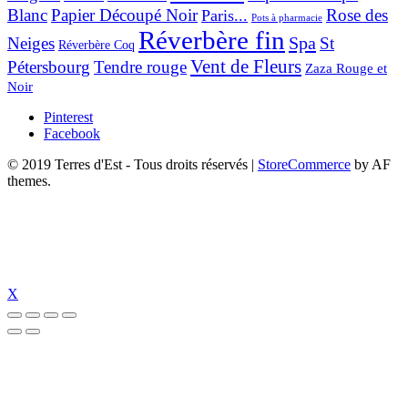
Blanc
Papier Découpé Noir
Rose des
Paris...
Pots à pharmacie
Réverbère fin
Spa
Neiges
St
Réverbère Coq
Vent de Fleurs
Pétersbourg
Tendre rouge
Zaza Rouge et
Noir
Pinterest
Facebook
© 2019 Terres d'Est - Tous droits réservés
|
StoreCommerce
by AF
themes.
X
iş
holiganbet güncel
holiganbet giriş
holiganbet
pulibet güncel giriş
pulibe