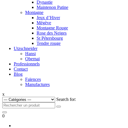
Dynastie
Maintenon Patine
Montagne
Jeux d’Hiver
Mégève
Montagne Rouge
Rose des Neiges
St Pétersbourg
Tendre rouge
Utzschneider
Hansi
Obernai
Professionnels
Contact
Blog
Faïences
Manufactures
x
Search for:
0