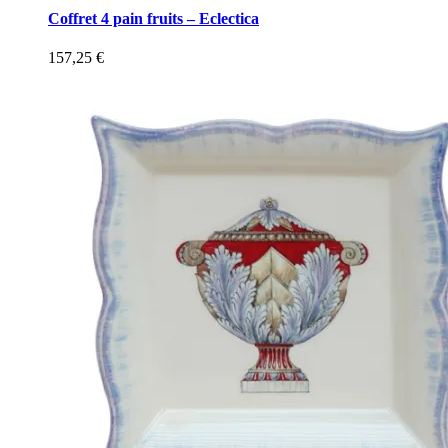
Coffret 4 pain fruits – Eclectica
157,25
€