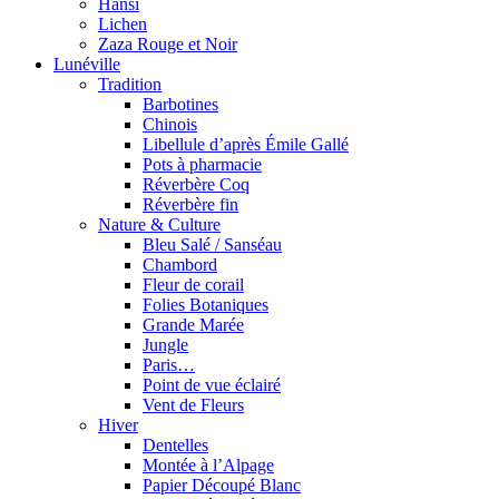
Hansi
Lichen
Zaza Rouge et Noir
Lunéville
Tradition
Barbotines
Chinois
Libellule d’après Émile Gallé
Pots à pharmacie
Réverbère Coq
Réverbère fin
Nature & Culture
Bleu Salé / Sanséau
Chambord
Fleur de corail
Folies Botaniques
Grande Marée
Jungle
Paris…
Point de vue éclairé
Vent de Fleurs
Hiver
Dentelles
Montée à l’Alpage
Papier Découpé Blanc