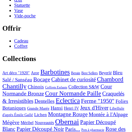
Statuette
Vase
Vide-poche
Offrir
Cadeau
Coffret
Collections
Barbotines
Bleu
Art déco "1920"
Azor
Beyerlé
Berain
Best Sellers
Chambord
Bocage
Cabinet de curiosité
Salé / Sanséau
Chantilly
Cour
Chinois
Collection S&W
Coffrets Enfants
Cour Normande Paille
Normande Bronze
Craquelés
Eclectica
& Irresistibles
Ferme "1950"
Dentelles
Folies
Jeux d'Hiver
Botaniques
Hansi
Grande Marée
Henri IV
Libellule
Montagne Rouge
Montée à l'Alpage
Lichen
d'après Émile Gallé
Obernai
Papier Découpé
Mégève
Nouveautés
Méribel
Blanc
Papier Découpé Noir
Rose des
Paris...
Pots à pharmacie