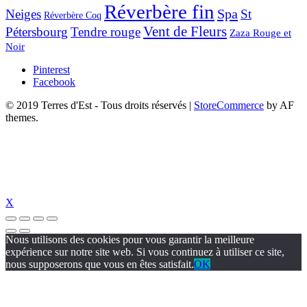
Réverbère fin
Spa
Neiges
St
Réverbère Coq
Vent de Fleurs
Pétersbourg
Tendre rouge
Zaza Rouge et
Noir
Pinterest
Facebook
© 2019 Terres d'Est - Tous droits réservés
|
StoreCommerce
by AF
themes.
X
Nous utilisons des cookies pour vous garantir la meilleure
expérience sur notre site web. Si vous continuez à utiliser ce site,
nous supposerons que vous en êtes satisfait.
OK
et güncel
jojobet giriş
jojobet
holiganbet güncel giriş
holiganbet güncel
holi