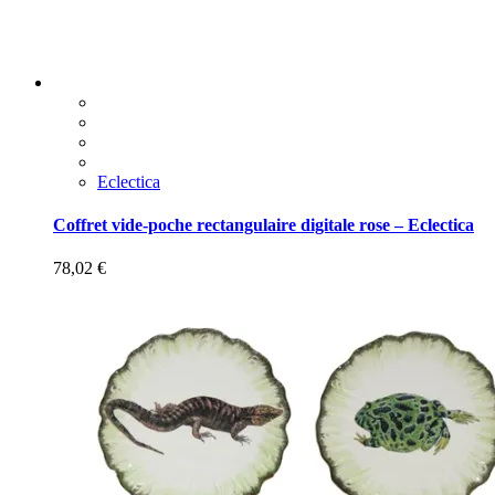
Eclectica
Coffret vide-poche rectangulaire digitale rose – Eclectica
78,02
€