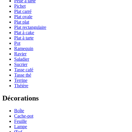
Pelle à tarte
Pichet
Plat carré
Plat ovale
Plat plat
Plat rectangulaire
Plat à cake
Plat à tarte
Pot
Ramequin
Ravier
Saladier
Sucrier
Tasse café
Tasse thé
Terrine
Théière
Décorations
Boîte
Cache-pot
Feuille
Lampe
Œuf