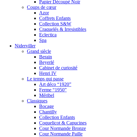
Papier Découpé Noir
Coups de cœur
Azor
Coffrets Enfants
Collection S&W
Craquelés & Irresistibles
Eclectica
Spa
Niderviller
Grand siècle
Berain
Beyerlé
Cabinet de curiosité
Henri IV
Le temps qui passe
Art déco “1920”
Ferme “1950”
Méribel
Classiques
Bocage
Chantilly
Collection Enfants
Coquelicot & Capucines
Cour Normande Bronze
Cour Normande Paille