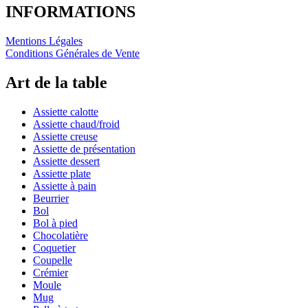
INFORMATIONS
Mentions Légales
Conditions Générales de Vente
Art de la table
Assiette calotte
Assiette chaud/froid
Assiette creuse
Assiette de présentation
Assiette dessert
Assiette plate
Assiette à pain
Beurrier
Bol
Bol à pied
Chocolatière
Coquetier
Coupelle
Crémier
Moule
Mug