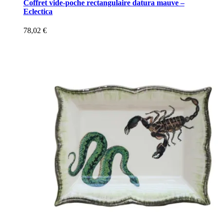
Coffret vide-poche rectangulaire datura mauve –
Eclectica
78,02
€