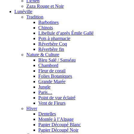
Lichen
Zaza Rouge et Noir
Lunéville
Tradition
Barbotines
Chinois
Libellule d’après Émile Gallé
Pots à pharmacie
Réverbère Coq
Réverbère fin
Nature & Culture
Bleu Salé / Sanséau
Chambord
Fleur de corail
Folies Botaniques
Grande Marée
Jungle
Paris…
Point de vue éclairé
Vent de Fleurs
Hiver
Dentelles
Montée à l’Alpage
Papier Découpé Blanc
Papier Découpé Noir