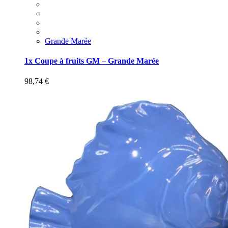
Grande Marée
1x Coupe à fruits GM – Grande Marée
98,74
€