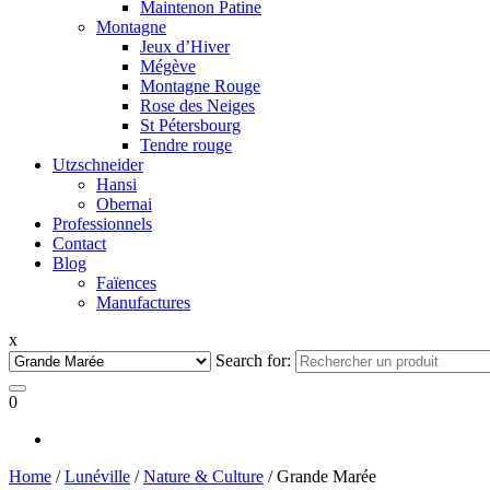
Maintenon Patine
Montagne
Jeux d’Hiver
Mégève
Montagne Rouge
Rose des Neiges
St Pétersbourg
Tendre rouge
Utzschneider
Hansi
Obernai
Professionnels
Contact
Blog
Faïences
Manufactures
x
Search for:
0
Home
/
Lunéville
/
Nature & Culture
/ Grande Marée