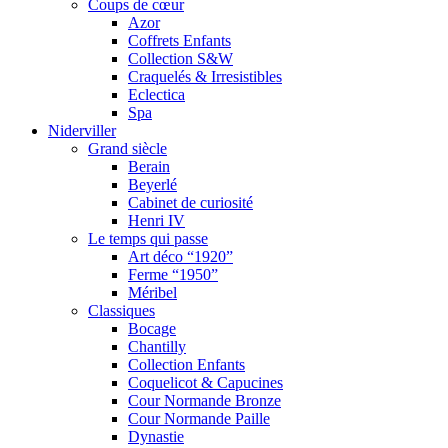
Coups de cœur
Azor
Coffrets Enfants
Collection S&W
Craquelés & Irresistibles
Eclectica
Spa
Niderviller
Grand siècle
Berain
Beyerlé
Cabinet de curiosité
Henri IV
Le temps qui passe
Art déco “1920”
Ferme “1950”
Méribel
Classiques
Bocage
Chantilly
Collection Enfants
Coquelicot & Capucines
Cour Normande Bronze
Cour Normande Paille
Dynastie