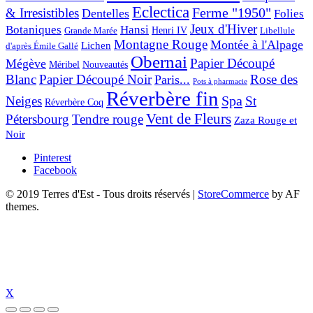
Eclectica
& Irresistibles
Ferme "1950"
Dentelles
Folies
Jeux d'Hiver
Botaniques
Hansi
Grande Marée
Henri IV
Libellule
Montagne Rouge
Montée à l'Alpage
Lichen
d'après Émile Gallé
Obernai
Papier Découpé
Mégève
Nouveautés
Méribel
Blanc
Papier Découpé Noir
Rose des
Paris...
Pots à pharmacie
Réverbère fin
Spa
Neiges
St
Réverbère Coq
Vent de Fleurs
Pétersbourg
Tendre rouge
Zaza Rouge et
Noir
Pinterest
Facebook
© 2019 Terres d'Est - Tous droits réservés
|
StoreCommerce
by AF
themes.
X