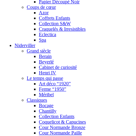
Papier Découpé Noir
Coups de cœur
Azor
Coffrets Enfants
Collection S&W
Craquelés & Irresistibles
Eclectica
Spa
Niderviller
Grand siècle
Berain
Beyerlé
Cabinet de curiosité
Henri IV
Le temps qui passe
Art déco “1920”
Ferme “1950”
Méribel
Classiques
Bocage
Chantilly
Collection Enfants
Coquelicot & Capucines
Cour Normande Bronze
Cour Normande Paille