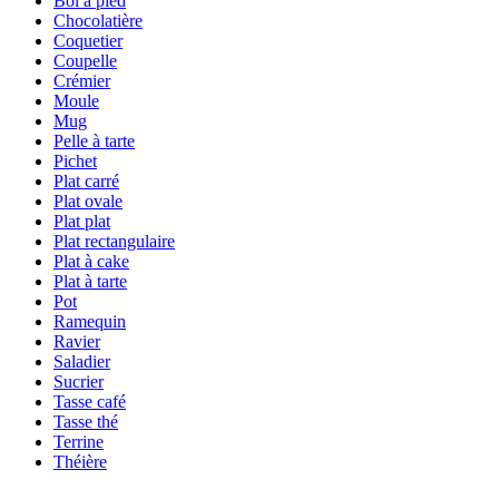
Bol à pied
Chocolatière
Coquetier
Coupelle
Crémier
Moule
Mug
Pelle à tarte
Pichet
Plat carré
Plat ovale
Plat plat
Plat rectangulaire
Plat à cake
Plat à tarte
Pot
Ramequin
Ravier
Saladier
Sucrier
Tasse café
Tasse thé
Terrine
Théière