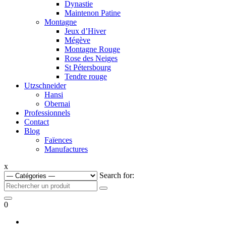
Dynastie
Maintenon Patine
Montagne
Jeux d’Hiver
Mégève
Montagne Rouge
Rose des Neiges
St Pétersbourg
Tendre rouge
Utzschneider
Hansi
Obernai
Professionnels
Contact
Blog
Faïences
Manufactures
x
Search for:
0