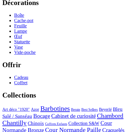
Décorations
Boîte
Cache-pot
Feuille
Lampe
Œuf
Statuette
Vase
Vide-poche
Offrir
Cadeau
Coffret
Collections
Barbotines
Bleu
Art déco "1920"
Azor
Beyerlé
Berain
Best Sellers
Chambord
Bocage
Cabinet de curiosité
Salé / Sanséau
Chantilly
Cour
Chinois
Collection S&W
Coffrets Enfants
Cour Normande Paille
Normande Bronze
Craquelés