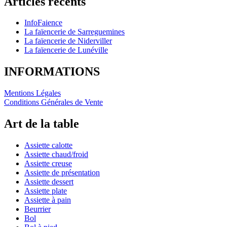
Articles récents
InfoFaience
La faïencerie de Sarreguemines
La faïencerie de Niderviller
La faïencerie de Lunéville
INFORMATIONS
Mentions Légales
Conditions Générales de Vente
Art de la table
Assiette calotte
Assiette chaud/froid
Assiette creuse
Assiette de présentation
Assiette dessert
Assiette plate
Assiette à pain
Beurrier
Bol