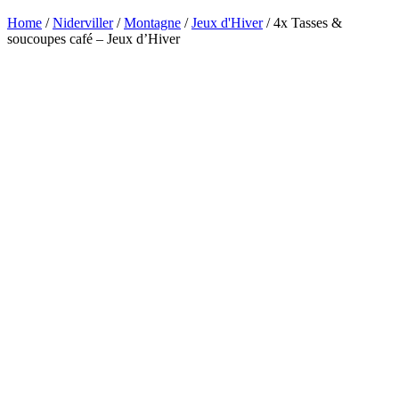
Home
/
Niderviller
/
Montagne
/
Jeux d'Hiver
/ 4x Tasses &
soucoupes café – Jeux d’Hiver