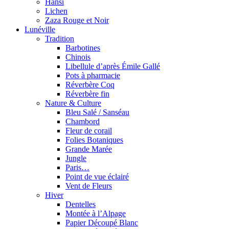
Hansi
Lichen
Zaza Rouge et Noir
Lunéville
Tradition
Barbotines
Chinois
Libellule d’après Émile Gallé
Pots à pharmacie
Réverbère Coq
Réverbère fin
Nature & Culture
Bleu Salé / Sanséau
Chambord
Fleur de corail
Folies Botaniques
Grande Marée
Jungle
Paris…
Point de vue éclairé
Vent de Fleurs
Hiver
Dentelles
Montée à l’Alpage
Papier Découpé Blanc