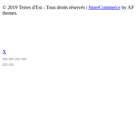
© 2019 Terres d'Est - Tous droits réservés
|
StoreCommerce
by AF
themes.
X
ncel
tümbet giriş
tümbet
perabet güncel giriş
perabet güncel
perabet giriş
pe