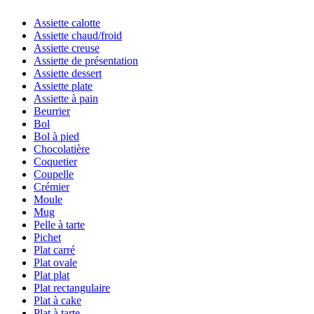
Assiette calotte
Assiette chaud/froid
Assiette creuse
Assiette de présentation
Assiette dessert
Assiette plate
Assiette à pain
Beurrier
Bol
Bol à pied
Chocolatière
Coquetier
Coupelle
Crémier
Moule
Mug
Pelle à tarte
Pichet
Plat carré
Plat ovale
Plat plat
Plat rectangulaire
Plat à cake
Plat à tarte