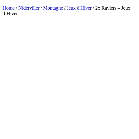
Home
/
Niderviller
/
Montagne
/
Jeux d'Hiver
/ 2x Raviers – Jeux
d’Hiver