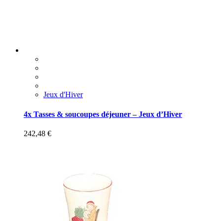
Jeux d'Hiver
4x Tasses & soucoupes déjeuner – Jeux d’Hiver
242,48
€