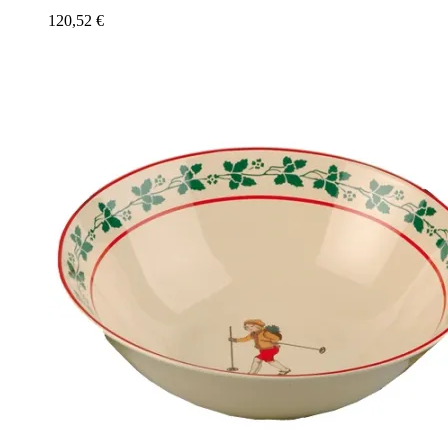
120,52
€