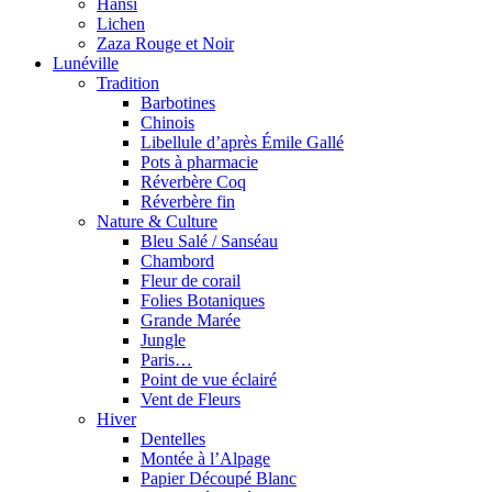
Hansi
Lichen
Zaza Rouge et Noir
Lunéville
Tradition
Barbotines
Chinois
Libellule d’après Émile Gallé
Pots à pharmacie
Réverbère Coq
Réverbère fin
Nature & Culture
Bleu Salé / Sanséau
Chambord
Fleur de corail
Folies Botaniques
Grande Marée
Jungle
Paris…
Point de vue éclairé
Vent de Fleurs
Hiver
Dentelles
Montée à l’Alpage
Papier Découpé Blanc