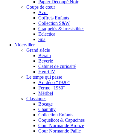
Papier Découpé Noir
Coups de cœur
Azor
Coffrets Enfants
Collection S&W
Craquelés & Irresistibles
Eclectica
Spa
Niderviller
Grand siècle
Berain
Beyerlé
Cabinet de curiosité
Henri IV
Le temps qui passe
Art déco “1920”
Ferme “1950”
Méribel
Classiques
Bocage
Chantilly
Collection Enfants
Coquelicot & Capucines
Cour Normande Bronze
Cour Normande Paille