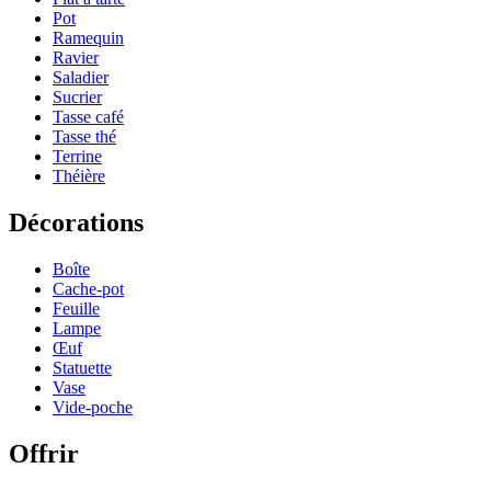
Pot
Ramequin
Ravier
Saladier
Sucrier
Tasse café
Tasse thé
Terrine
Théière
Décorations
Boîte
Cache-pot
Feuille
Lampe
Œuf
Statuette
Vase
Vide-poche
Offrir