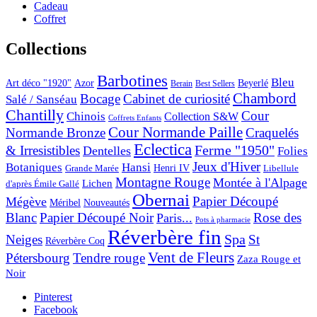
Cadeau
Coffret
Collections
Barbotines
Bleu
Art déco "1920"
Azor
Beyerlé
Berain
Best Sellers
Chambord
Bocage
Cabinet de curiosité
Salé / Sanséau
Chantilly
Cour
Chinois
Collection S&W
Coffrets Enfants
Cour Normande Paille
Normande Bronze
Craquelés
Eclectica
& Irresistibles
Ferme "1950"
Dentelles
Folies
Jeux d'Hiver
Botaniques
Hansi
Grande Marée
Henri IV
Libellule
Montagne Rouge
Montée à l'Alpage
Lichen
d'après Émile Gallé
Obernai
Papier Découpé
Mégève
Nouveautés
Méribel
Blanc
Papier Découpé Noir
Rose des
Paris...
Pots à pharmacie
Réverbère fin
Spa
Neiges
St
Réverbère Coq
Vent de Fleurs
Pétersbourg
Tendre rouge
Zaza Rouge et
Noir
Pinterest
Facebook