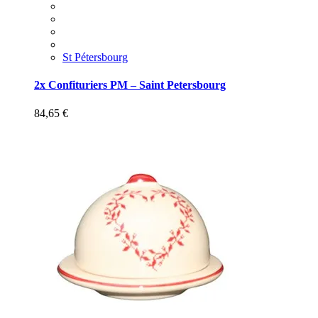
St Pétersbourg
2x Confituriers PM – Saint Petersbourg
84,65
€