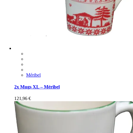
Méribel
2x Mugs XL – Méribel
121,96
€