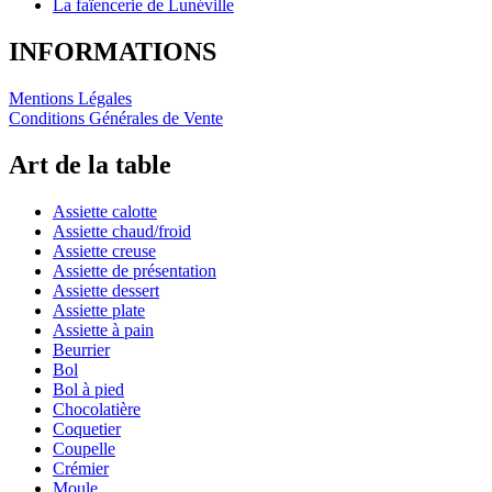
La faïencerie de Lunéville
INFORMATIONS
Mentions Légales
Conditions Générales de Vente
Art de la table
Assiette calotte
Assiette chaud/froid
Assiette creuse
Assiette de présentation
Assiette dessert
Assiette plate
Assiette à pain
Beurrier
Bol
Bol à pied
Chocolatière
Coquetier
Coupelle
Crémier
Moule