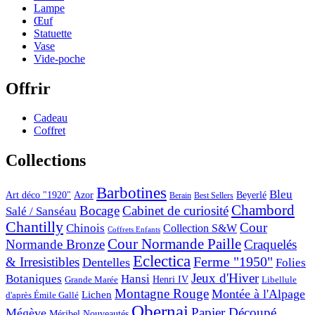
Lampe
Œuf
Statuette
Vase
Vide-poche
Offrir
Cadeau
Coffret
Collections
Barbotines
Bleu
Art déco "1920"
Azor
Beyerlé
Berain
Best Sellers
Chambord
Bocage
Cabinet de curiosité
Salé / Sanséau
Chantilly
Cour
Chinois
Collection S&W
Coffrets Enfants
Cour Normande Paille
Normande Bronze
Craquelés
Eclectica
& Irresistibles
Ferme "1950"
Dentelles
Folies
Jeux d'Hiver
Botaniques
Hansi
Grande Marée
Henri IV
Libellule
Montagne Rouge
Montée à l'Alpage
Lichen
d'après Émile Gallé
Obernai
Papier Découpé
Mégève
Nouveautés
Méribel