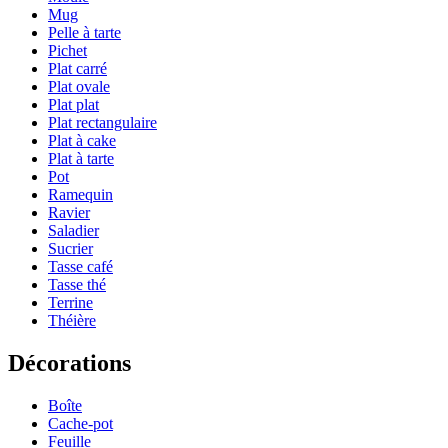
Mug
Pelle à tarte
Pichet
Plat carré
Plat ovale
Plat plat
Plat rectangulaire
Plat à cake
Plat à tarte
Pot
Ramequin
Ravier
Saladier
Sucrier
Tasse café
Tasse thé
Terrine
Théière
Décorations
Boîte
Cache-pot
Feuille