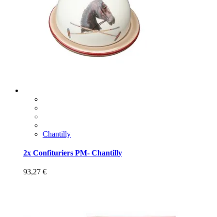
Chantilly
2x Confituriers PM- Chantilly
93,27
€