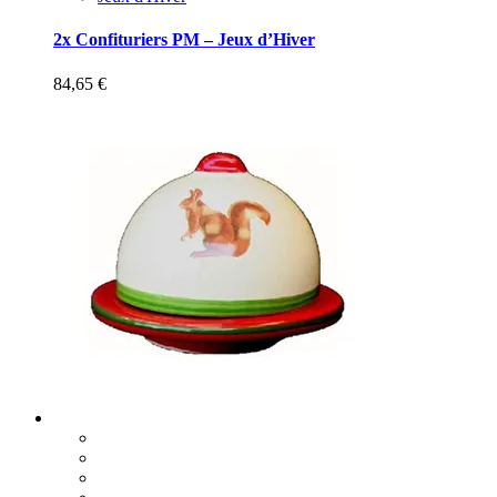
2x Confituriers PM – Jeux d’Hiver
84,65
€