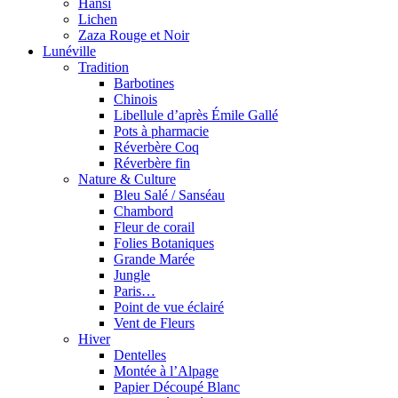
Hansi
Lichen
Zaza Rouge et Noir
Lunéville
Tradition
Barbotines
Chinois
Libellule d’après Émile Gallé
Pots à pharmacie
Réverbère Coq
Réverbère fin
Nature & Culture
Bleu Salé / Sanséau
Chambord
Fleur de corail
Folies Botaniques
Grande Marée
Jungle
Paris…
Point de vue éclairé
Vent de Fleurs
Hiver
Dentelles
Montée à l’Alpage
Papier Découpé Blanc