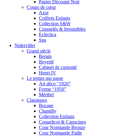
Papier Découpé Noir
Coups de cœur
Azor
Coffrets Enfants
Collection S&W
Craquelés & Irresistibles
Eclectica
Spa
Niderviller
Grand siècle
Berain
Beyerlé
Cabinet de curiosité
Henri IV
Le temps qui passe
Art déco “1920”
Ferme “1950”
Méribel
Classiques
Bocage
Chantilly
Collection Enfants
Coquelicot & Capucines
Cour Normande Bronze
Cour Normande Paille