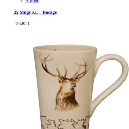
Bocage
2x Mugs XL – Bocage
126,85
€