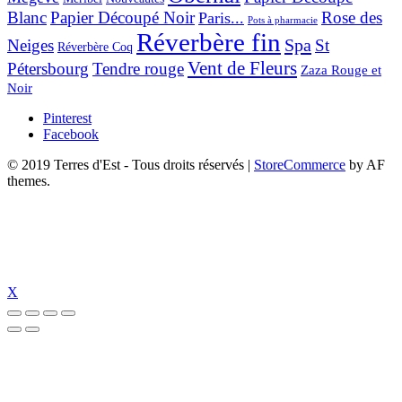
Blanc
Papier Découpé Noir
Rose des
Paris...
Pots à pharmacie
Réverbère fin
Spa
Neiges
St
Réverbère Coq
Vent de Fleurs
Pétersbourg
Tendre rouge
Zaza Rouge et
Noir
Pinterest
Facebook
© 2019 Terres d'Est - Tous droits réservés
|
StoreCommerce
by AF
themes.
X