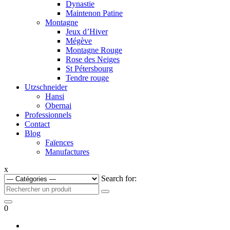
Dynastie
Maintenon Patine
Montagne
Jeux d’Hiver
Mégève
Montagne Rouge
Rose des Neiges
St Pétersbourg
Tendre rouge
Utzschneider
Hansi
Obernai
Professionnels
Contact
Blog
Faïences
Manufactures
x
Search for:
0