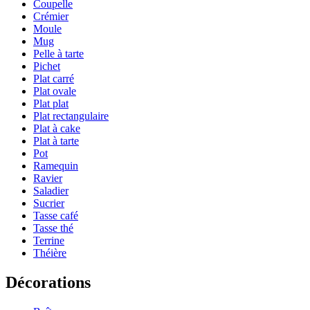
Coupelle
Crémier
Moule
Mug
Pelle à tarte
Pichet
Plat carré
Plat ovale
Plat plat
Plat rectangulaire
Plat à cake
Plat à tarte
Pot
Ramequin
Ravier
Saladier
Sucrier
Tasse café
Tasse thé
Terrine
Théière
Décorations