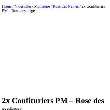
Home
/
Niderviller
/
Montagne
/
Rose des Neiges
/ 2x Confituriers
PM – Rose des neiges
2x Confituriers PM – Rose des
neiges