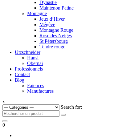
Dynastie
Maintenon Patine
Montagne
Jeux d’Hiver
Mégève
Montagne Rouge
Rose des Neiges
St Pétersbourg
Tendre rouge
Utzschneider
Hansi
Obernai
Professionnels
Contact
Blog
Faïences
Manufactures
x
Search for:
0