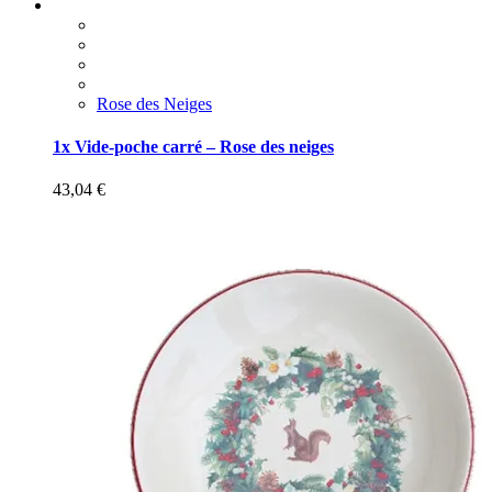
Rose des Neiges
1x Vide-poche carré – Rose des neiges
43,04
€