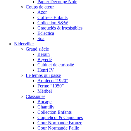
Papier Découpé Noir
Coups de cœur
Azor
Coffrets Enfants
Collection S&W
Craquelés & Irresistibles
Eclectica
Spa
Niderviller
Grand siècle
Berain
Beyerlé
Cabinet de curiosité
Henri IV
Le temps qui passe
Art déco “1920”
Ferme “1950”
Méribel
Classiques
Bocage
Chantilly
Collection Enfants
Coquelicot & Capucines
Cour Normande Bronze
Cour Normande Paille