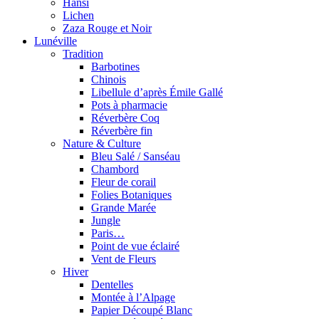
Hansi
Lichen
Zaza Rouge et Noir
Lunéville
Tradition
Barbotines
Chinois
Libellule d’après Émile Gallé
Pots à pharmacie
Réverbère Coq
Réverbère fin
Nature & Culture
Bleu Salé / Sanséau
Chambord
Fleur de corail
Folies Botaniques
Grande Marée
Jungle
Paris…
Point de vue éclairé
Vent de Fleurs
Hiver
Dentelles
Montée à l’Alpage
Papier Découpé Blanc