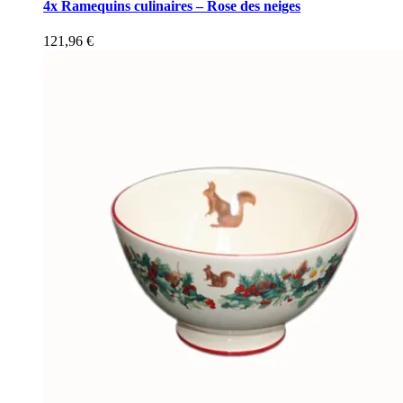
4x Ramequins culinaires – Rose des neiges
121,96
€