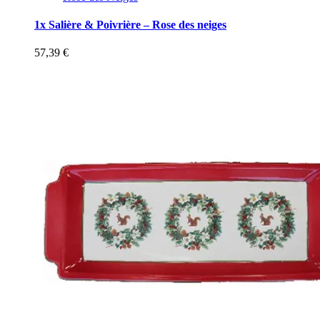
1x Salière & Poivrière – Rose des neiges
57,39
€