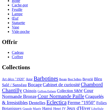
Boîte
Cache-pot
Feuille
Lampe
Œuf
Statuette
Vase
Vide-poche
Offrir
Cadeau
Coffret
Collections
Barbotines
Bleu
Art déco "1920"
Azor
Beyerlé
Berain
Best Sellers
Chambord
Bocage
Cabinet de curiosité
Salé / Sanséau
Chantilly
Cour
Chinois
Collection S&W
Coffrets Enfants
Cour Normande Paille
Normande Bronze
Craquelés
Eclectica
& Irresistibles
Ferme "1950"
Dentelles
Folies
Jeux d'Hiver
Botaniques
Hansi
Grande Marée
Henri IV
Libellule