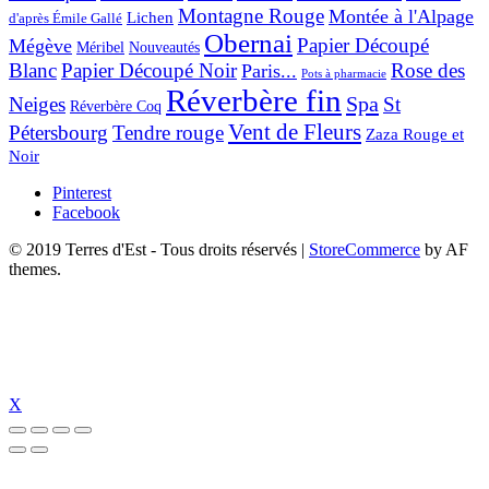
Montagne Rouge
Montée à l'Alpage
Lichen
d'après Émile Gallé
Obernai
Papier Découpé
Mégève
Nouveautés
Méribel
Blanc
Papier Découpé Noir
Rose des
Paris...
Pots à pharmacie
Réverbère fin
Spa
Neiges
St
Réverbère Coq
Vent de Fleurs
Pétersbourg
Tendre rouge
Zaza Rouge et
Noir
Pinterest
Facebook
© 2019 Terres d'Est - Tous droits réservés
|
StoreCommerce
by AF
themes.
X
zipal
jojobet
https://www.suc-chou.com/
jojobet
https://hubmode.org/
jojob