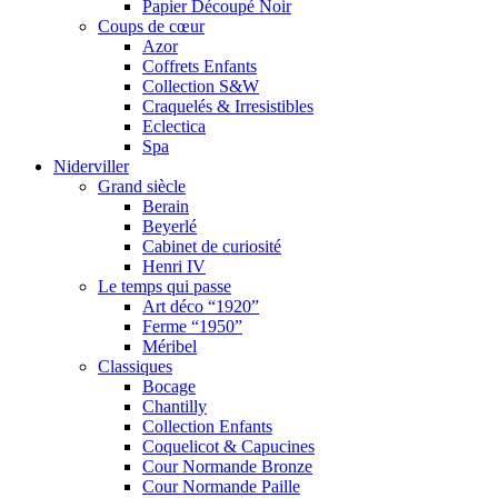
Papier Découpé Noir
Coups de cœur
Azor
Coffrets Enfants
Collection S&W
Craquelés & Irresistibles
Eclectica
Spa
Niderviller
Grand siècle
Berain
Beyerlé
Cabinet de curiosité
Henri IV
Le temps qui passe
Art déco “1920”
Ferme “1950”
Méribel
Classiques
Bocage
Chantilly
Collection Enfants
Coquelicot & Capucines
Cour Normande Bronze
Cour Normande Paille