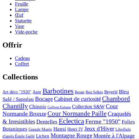
Feuille
Lampe
Œuf
Statuette
Vase
Vide-poche
Offrir
Cadeau
Coffret
Collections
Barbotines
Bleu
Art déco "1920"
Azor
Beyerlé
Berain
Best Sellers
Chambord
Bocage
Cabinet de curiosité
Salé / Sanséau
Chantilly
Cour
Chinois
Collection S&W
Coffrets Enfants
Cour Normande Paille
Normande Bronze
Craquelés
Eclectica
& Irresistibles
Ferme "1950"
Dentelles
Folies
Jeux d'Hiver
Botaniques
Hansi
Grande Marée
Henri IV
Libellule
Montagne Rouge
Montée à l'Alpage
Lichen
d'après Émile Gallé