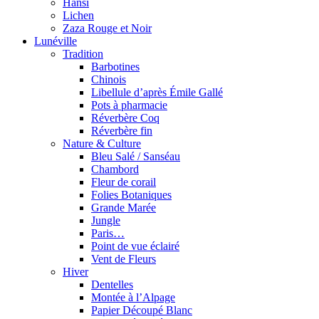
Hansi
Lichen
Zaza Rouge et Noir
Lunéville
Tradition
Barbotines
Chinois
Libellule d’après Émile Gallé
Pots à pharmacie
Réverbère Coq
Réverbère fin
Nature & Culture
Bleu Salé / Sanséau
Chambord
Fleur de corail
Folies Botaniques
Grande Marée
Jungle
Paris…
Point de vue éclairé
Vent de Fleurs
Hiver
Dentelles
Montée à l’Alpage
Papier Découpé Blanc