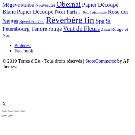
Obernai
Papier Découpé
Mégève
Nouveautés
Méribel
Blanc
Papier Découpé Noir
Rose des
Paris...
Pots à pharmacie
Réverbère fin
Spa
Neiges
St
Réverbère Coq
Vent de Fleurs
Pétersbourg
Tendre rouge
Zaza Rouge et
Noir
Pinterest
Facebook
© 2019 Terres d'Est - Tous droits réservés
|
StoreCommerce
by AF
themes.
X
ttps://www.suc-chou.com/
jojobet
https://hubmode.org/
jojobet
dizipal