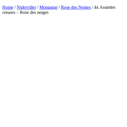
Home
/
Niderviller
/
Montagne
/
Rose des Neiges
/ 4x Assiettes
creuses – Rose des neiges