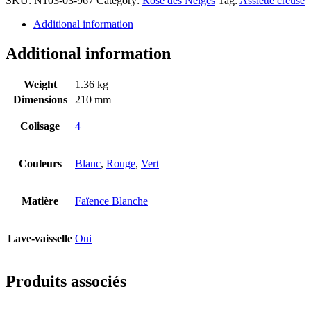
SKU:
N103-03-967
Category:
Rose des Neiges
Tag:
Assiette creuse
Additional information
Additional information
Weight
1.36 kg
Dimensions
210 mm
Colisage
4
Couleurs
Blanc
,
Rouge
,
Vert
Matière
Faïence Blanche
Lave-vaisselle
Oui
Produits associés