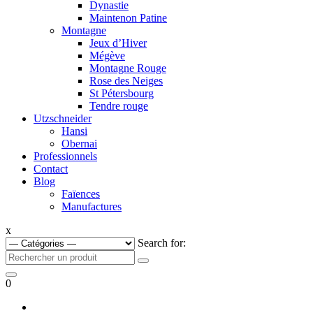
Dynastie
Maintenon Patine
Montagne
Jeux d’Hiver
Mégève
Montagne Rouge
Rose des Neiges
St Pétersbourg
Tendre rouge
Utzschneider
Hansi
Obernai
Professionnels
Contact
Blog
Faïences
Manufactures
x
Search for:
0