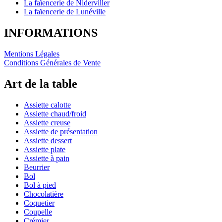
La faïencerie de Niderviller
La faïencerie de Lunéville
INFORMATIONS
Mentions Légales
Conditions Générales de Vente
Art de la table
Assiette calotte
Assiette chaud/froid
Assiette creuse
Assiette de présentation
Assiette dessert
Assiette plate
Assiette à pain
Beurrier
Bol
Bol à pied
Chocolatière
Coquetier
Coupelle
Crémier