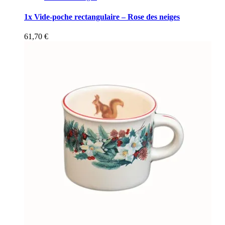
1x Vide-poche rectangulaire – Rose des neiges
61,70
€