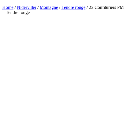
Home
/
Niderviller
/
Montagne
/
Tendre rouge
/ 2x Confituriers PM
– Tendre rouge