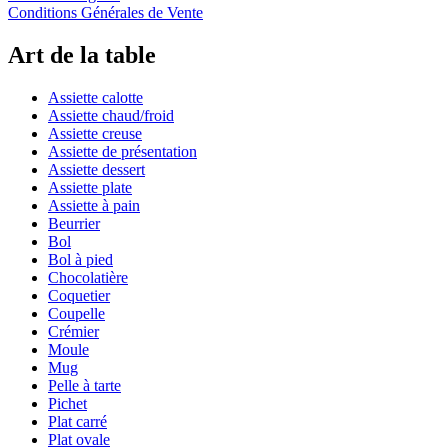
Conditions Générales de Vente
Art de la table
Assiette calotte
Assiette chaud/froid
Assiette creuse
Assiette de présentation
Assiette dessert
Assiette plate
Assiette à pain
Beurrier
Bol
Bol à pied
Chocolatière
Coquetier
Coupelle
Crémier
Moule
Mug
Pelle à tarte
Pichet
Plat carré
Plat ovale