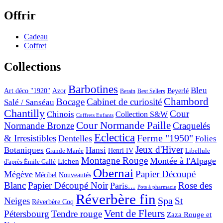
Offrir
Cadeau
Coffret
Collections
Barbotines
Bleu
Art déco "1920"
Azor
Beyerlé
Berain
Best Sellers
Chambord
Bocage
Cabinet de curiosité
Salé / Sanséau
Chantilly
Cour
Chinois
Collection S&W
Coffrets Enfants
Cour Normande Paille
Normande Bronze
Craquelés
Eclectica
& Irresistibles
Ferme "1950"
Dentelles
Folies
Jeux d'Hiver
Botaniques
Hansi
Grande Marée
Henri IV
Libellule
Montagne Rouge
Montée à l'Alpage
Lichen
d'après Émile Gallé
Obernai
Papier Découpé
Mégève
Nouveautés
Méribel
Blanc
Papier Découpé Noir
Rose des
Paris...
Pots à pharmacie
Réverbère fin
Spa
Neiges
St
Réverbère Coq
Vent de Fleurs
Pétersbourg
Tendre rouge
Zaza Rouge et