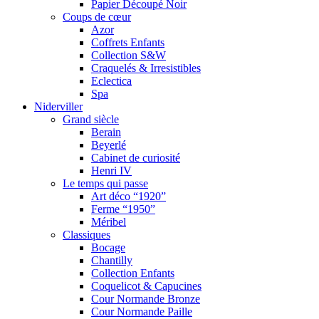
Papier Découpé Noir
Coups de cœur
Azor
Coffrets Enfants
Collection S&W
Craquelés & Irresistibles
Eclectica
Spa
Niderviller
Grand siècle
Berain
Beyerlé
Cabinet de curiosité
Henri IV
Le temps qui passe
Art déco “1920”
Ferme “1950”
Méribel
Classiques
Bocage
Chantilly
Collection Enfants
Coquelicot & Capucines
Cour Normande Bronze
Cour Normande Paille