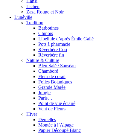
Hansi
Lichen
Zaza Rouge et Noir
Lunéville
Tradition
Barbotines
Chinois
Libellule d’après Émile Gallé
Pots à pharmacie
Réverbère Coq
Réverbère fin
Nature & Culture
Bleu Salé / Sanséau
Chambord
Fleur de corail
Folies Botaniques
Grande Marée
Jungle
Paris…
Point de vue éclairé
Vent de Fleurs
Hiver
Dentelles
Montée à l’Alpage
Papier Découpé Blanc