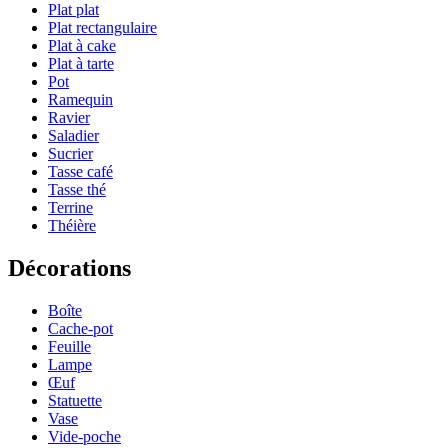
Plat plat
Plat rectangulaire
Plat à cake
Plat à tarte
Pot
Ramequin
Ravier
Saladier
Sucrier
Tasse café
Tasse thé
Terrine
Théière
Décorations
Boîte
Cache-pot
Feuille
Lampe
Œuf
Statuette
Vase
Vide-poche