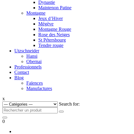
Dynastie
Maintenon Patine
Montagne
Jeux d’Hiver
Mégève
Montagne Rouge
Rose des Neiges
St Pétersbourg
Tendre rouge
Utzschneider
Hansi
Obernai
Professionnels
Contact
Blog
Faïences
Manufactures
x
Search for:
0