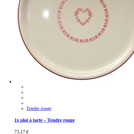
Tendre rouge
1x plat à tarte – Tendre rouge
73,17
€