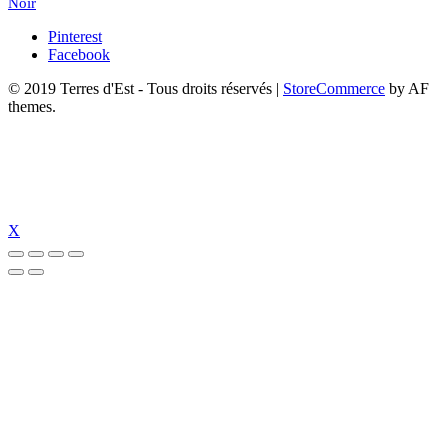
Noir
Pinterest
Facebook
© 2019 Terres d'Est - Tous droits réservés
|
StoreCommerce
by AF
themes.
X
ncel
tümbet giriş
tümbet
perabet güncel giriş
perabet güncel
perabet giriş
pe